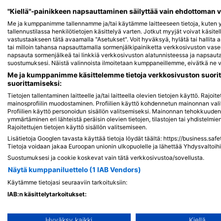
iStock/cinoby
SSI-Peter-Schinck
"Kiellä"-painikkeen napsauttaminen säilyttää vain ehdottoman 
Me ja kumppanimme tallennamme ja/tai käytämme laitteeseen tietoja, kuten yk
tallennustilassa henkilötietojen käsittelyä varten. Jotkut myyjät voivat käsite
Leijonakala
vastustaakseen tätä avaamalla "Asetukset". Voit hyväksyä, hylätä tai hallita 
Me
tai milloin tahansa napsauttamalla sormenjälkipainiketta verkkosivuston v
napsauta sormenjälkeä tai linkkiä verkkosivuston alatunnisteessa ja napsauta 
7
Havaintoja
suostumuksesi. Näistä valinnoista ilmoitetaan kumppaneillemme, eivätkä ne va
5
Me ja kumppanimme käsittelemme tietoja verkkosivuston suorit
Ha
suorittamiseksi:
Tietojen tallentaminen laitteelle ja/tai laitteella olevien tietojen käyttö. Rajo
mainosprofiilin muodostaminen. Profiilien käyttö kohdennetun mainonnan vali
J
F
M
A
M
J
J
A
S
O
N
D
Profiilien käyttö personoidun sisällön valitsemiseksi. Mainonnan tehokkuude
ymmärtäminen eri lähteistä peräisin olevien tietojen, tilastojen tai yhdistelmi
J
F
M
A
M
Rajoitettujen tietojen käyttö sisällön valitsemiseen.
Lisätietoja Googlen tavasta käyttää tietoja löydät täältä: https://business.saf
Tietoja voidaan jakaa Euroopan unionin ulkopuolelle ja lähettää Yhdysvaltoihi
Suostumuksesi ja cookie koskevat vain tätä verkkosivustoa/sovellusta.
Näytä kumppaniluettelo (1 IAB Vendors)
Käytämme tietojasi seuraaviin tarkoituksiin:
Sukelluskeskukset, jotka tarjoavat cate
IAB:n käsittelytarkoitukset:
Tietojen tallentaminen laitteelle ja/tai laitteella olevien tietoje
Hyväksy kaikki
Kiellä