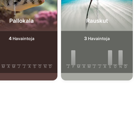
iStock/Extreme-Photographer
AdobeStock-JirinaVFR
Pallokala
Rauskut
4
3
Havaintoja
Havaintoja
M
A
M
J
J
A
S
O
N
D
J
F
M
A
M
J
J
A
S
O
N
D