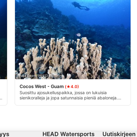
Scuba Guam, 96913 Tamuning
Cocos West - Guam
(★4.0)
Suosittu ajosukelluspaikka, jossa on lukuisia
sienikoralleja ja jopa satunnaisia pieniä abaloneja.
Syviä korallipiiskuja löytyy noin 85 jalan korkeudelta
alkaen Riuttahaita, piikkirauskuja ja kilpikonnia
nähdään useimmilla sukelluksilla.Virtaukset voivat
olla voimakkaita - paras tehdä sukellus aamulla.
yys
HEAD Watersports
Uutiskirjeen 