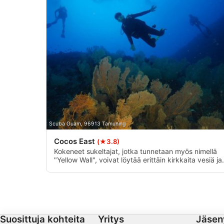
Tarkkojen sijaintitietojen käyttäminen
Tunnista laitteet aktiivisesti pyydettyjen tietojen perusteella
Muut kuin IAB:n käsittelytarkoitukset:
Välttämätön
Suorituskyky
Toiminnallinen
Mainonta
Scuba Guam, 96913 Tamuning
Cocos East
(★3.8)
Kokeneet sukeltajat, jotka tunnetaan myös nimellä
"Yellow Wall", voivat löytää erittäin kirkkaita vesiä ja
pelagisia kaloja ajautuessaan Guamin suurimpia
seinämiä pitkin. Edistyneille ja kokeneille sukeltajille,
ja se tehdään vain ajelehtimalla veneestä, kun meri
on tyyni.
Suosittuja kohteita
Yritys
Jäsen