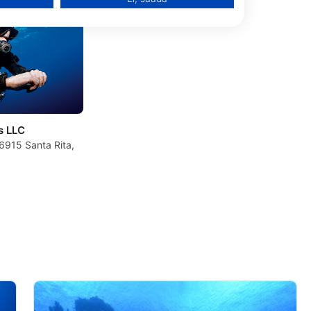
s LLC
6915 Santa Rita,
, tilastojen tai yhdistelmien