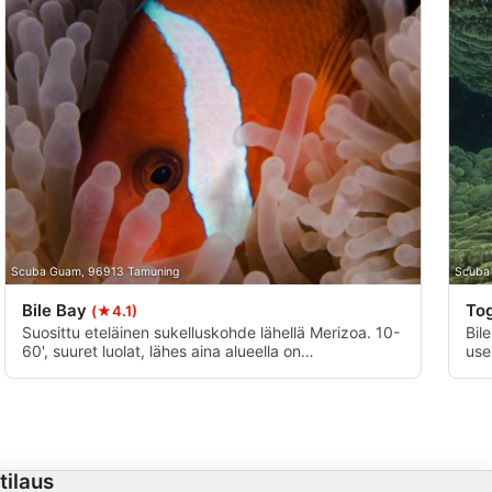
Scuba Guam, 96913 Tamuning
Scuba
Bile Bay
To
(★4.1)
Suosittu eteläinen sukelluskohde lähellä Merizoa. 10-
Bil
60', suuret luolat, lähes aina alueella on
use
spinneridelfiinilauma, ja erittäin helppo sukellus
pin
kaikille. Täydellinen snorklaukseen ja melontaan.
pää
Kysy maanomistajan lupa, jos sukellat rannalta. Paras
koh
tehdä ajelehtimalla veneestä.
riu
tilaus