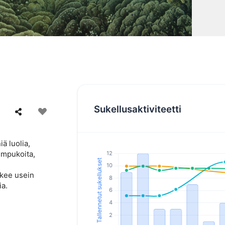
Sukellusaktiviteetti
ä luolia,
simpukoita,
äkee usein
ia.