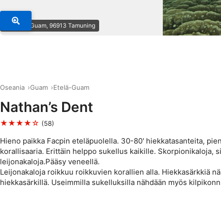
© Scuba Guam, 96913 Tamuning
Oseania
Guam
Etelä-Guam
Nathan’s Dent
★★★★☆
(58)
Hieno paikka Facpin eteläpuolella. 30-80' hiekkatasanteita, pieni
korallisaaria. Erittäin helppo sukellus kaikille. Skorpionikaloja, 
leijonakaloja.Pääsy veneellä.
Leijonakaloja roikkuu roikkuvien korallien alla. Hiekkasärkkiä n
hiekkasärkillä. Useimmilla sukelluksilla nähdään myös kilpikonn