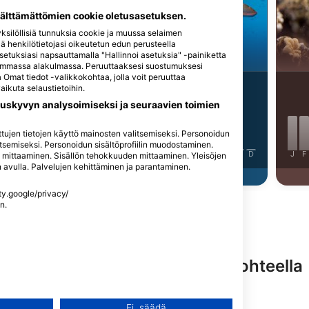
iStock-burnsboxco
välttämättömien cookie oletusasetuksen.
silöllisiä tunnuksia cookie ja muussa selaimen
llä henkilötietojasi oikeutetun edun perusteella
Papukaijakala
asetuksiasi napsauttamalla "Hallinnoi asetuksia" -painiketta
rietana
asemmassa alakulmassa. Peruuttaaksesi suostumuksesi
Omat tiedot -valikkokohtaa, jolla voit peruuttaa
4
Havaintoja
ikuta selaustietoihin.
uskyvyn analysoimiseksi ja seuraavien toimien
vaintoja
itettujen tietojen käyttö mainosten valitsemiseksi. Personoidun
tsemiseksi. Personoidun sisältöprofiilin muodostaminen.
J
F
M
A
M
J
J
A
S
O
N
D
J
F
n mittaaminen. Sisällön tehokkuuden mittaaminen. Yleisöjen
en avulla. Palvelujen kehittäminen ja parantaminen.
J
J
A
S
O
N
D
ety.google/privacy/
n.
ring-palveluita tällä sukelluskohteella
n käyttö
Ei, säädä