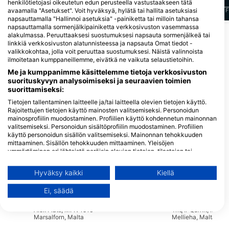
henkilötietojasi oikeutetun edun perusteella vastustaakseen tätä
avaamalla "Asetukset". Voit hyväksyä, hylätä tai hallita asetuksiasi
J
F
M
A
M
J
J
A
S
O
N
D
J
F
M
A
M
J
J
A
S
O
N
D
J
F
napsauttamalla "Hallinnoi asetuksia" -painiketta tai milloin tahansa
napsauttamalla sormenjälkipainiketta verkkosivuston vasemmassa
Näytä lisää eläimiä
alakulmassa. Peruuttaaksesi suostumuksesi napsauta sormenjälkeä tai
linkkiä verkkosivuston alatunnisteessa ja napsauta Omat tiedot -
valikkokohtaa, jolla voit peruuttaa suostumuksesi. Näistä valinnoista
ilmoitetaan kumppaneillemme, eivätkä ne vaikuta selaustietoihin.
Sukelluskeskukset, jotka tarjoavat
Me ja kumppanimme käsittelemme tietoja verkkosivuston
catering-palveluita tällä
suorituskyvyn analysoimiseksi ja seuraavien toimien
sukelluskohteella
suorittamiseksi:
Tietojen tallentaminen laitteelle ja/tai laitteella olevien tietojen käyttö.
Rajoitettujen tietojen käyttö mainosten valitsemiseksi. Personoidun
mainosprofiilin muodostaminen. Profiilien käyttö kohdennetun mainonnan
Bubbles Dive Centre
DIVE VISION MALTA LTD
valitsemiseksi. Personoidun sisältöprofiilin muodostaminen. Profiilien
Bubbles in Gozo Limited, 17 Triq Il-
RIVIERA SPA HOTEL, MLH 9069 l/o
käyttö personoidun sisällön valitsemiseksi. Mainonnan tehokkuuden
Forn, MFN 1303 Marsalforn, Gozo,
Mellieha, Malta
Malta
mittaaminen. Sisällön tehokkuuden mittaaminen. Yleisöjen
ymmärtäminen eri lähteistä peräisin olevien tietojen, tilastojen tai
yhdistelmien avulla. Palvelujen kehittäminen ja parantaminen.
MALTA BLUE DIVING
Rajoitettujen tietojen käyttö sisällön valitsemiseen.
Hyväksy kaikki
Kiellä
Preluna Hotel Beachclub,
MOSTA ROAD, SPB
Lisätietoja Googlen tavasta käyttää tietoja löydät täältä:
SLM 1605 Sliema, Malta
ST PAUL’S BAY, Mal
https://business.safety.google/privacy/
Ei, säädä
Tietoja voidaan jakaa Euroopan unionin ulkopuolelle ja lähettää
Islands Tec Dive
Scuba Dive Malt
Yhdysvaltoihin.
Alex Flats, MFN 1516
Triq Il-Qarnit, MLH 
Suostumuksesi ja cookie koskevat vain tätä verkkosivustoa/sovellusta.
Marsalforn, Malta
Mellieha, Malta
Näytä kumppaniluettelo (1 IAB Vendors)