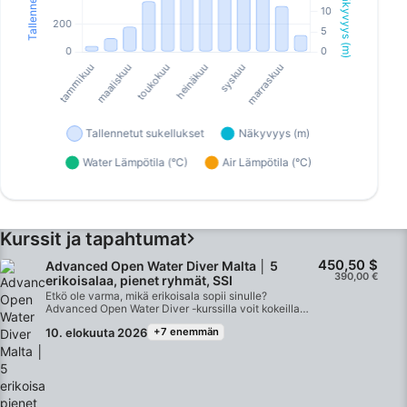
Kurssit ja tapahtumat
450,50 $
Advanced Open Water Diver Malta │ 5
390,00 €
erikoisalaa, pienet ryhmät, SSI
Etkö ole varma, mikä erikoisala sopii sinulle?
Advanced Open Water Diver -kurssilla voit kokeilla
viittä eri erikoisalaa ennen kuin sitoudut koko
10. elokuuta 2026
+7 enemmän
kurssiin.Tyypillisiä erikoisaloja: Perfect Buoyancy,
hylky, valokuvaus, kalojen tunnistus ja Navigation
sekä yösukellus, kun oppilasia on vähintään
kolme.Pienet ryhmät, kattava ohjeistus ennen jokaista
sukellusta, jonka jälkeen todellinen
avovesisukellusharjoitus Maltan lämpimissä,