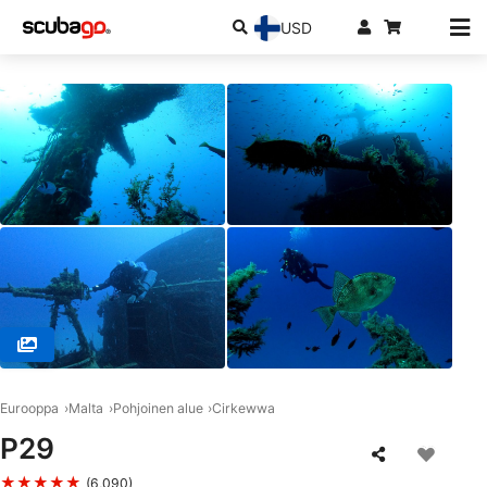
USD
© FRENCH TOUCH DIVING, SPB 1283 SAN PAWL IL-BAHAR
Eurooppa
Malta
Pohjoinen alue
Cirkewwa
P29
★★★★★
(6,090)