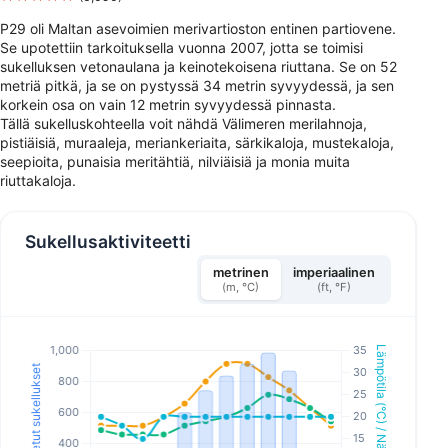
P29 oli Maltan asevoimien merivartioston entinen partiovene.
Se upotettiin tarkoituksella vuonna 2007, jotta se toimisi
sukelluksen vetonaulana ja keinotekoisena riuttana. Se on 52
metriä pitkä, ja se on pystyssä 34 metrin syvyydessä, ja sen
korkein osa on vain 12 metrin syvyydessä pinnasta.
Tällä sukelluskohteella voit nähdä Välimeren merilahnoja,
pistiäisiä, muraaleja, meriankeriaita, särkikaloja, mustekaloja,
seepioita, punaisia meritähtiä, nilviäisiä ja monia muita
riuttakaloja.
Sukellusaktiviteetti
metrinen
imperiaalinen
(m, °C)
(ft, °F)