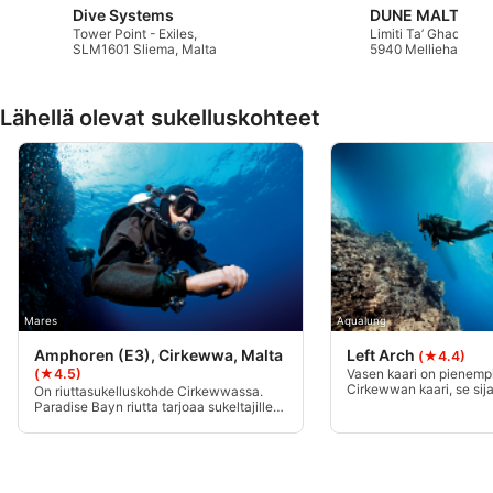
Dive Systems
DUNE MALTA
Käytämme tietojasi seuraaviin tarkoituksiin:
Tower Point - Exiles,
Limiti Ta’ Ghadira,
SLM1601 Sliema, Malta
5940 Mellieha, Mal
IAB:n käsittelytarkoitukset:
Tietojen tallentaminen laitteelle ja/tai
laitteella olevien tietojen käyttö
Lähellä olevat sukelluskohteet
Rajoitettujen tietojen käyttö mainosten
valitsemiseksi
Personoidun mainosprofiilin
muodostaminen
Profiilien käyttö kohdennetun mainonnan
valitsemiseksi
Mares
Aqualung
Personoidun sisältöprofiilin muodostaminen
Amphoren (E3), Cirkewwa, Malta
Left Arch
(★4.4)
(★4.5)
Vasen kaari on pienempi
Profiilien käyttö personoidun sisällön
Cirkewwan kaari, se sija
On riuttasukelluskohde Cirkewwassa.
valitsemiseksi
metrin korkeudessa ja u
Paradise Bayn riutta tarjoaa sukeltajille
pinnan tasolle.Sukellus
monenlaisia vedenalaisia maisemia -
seinäsukellus, jossa on
paljon mielenkiintoisia
Mainonnan tehokkuuden mittaaminen
uintikaukaloita matkan v
kalliomuodostelmia, suuria lohkareita,
hiekkapohjia ja meriruohoa sekä
erikorkuisia pudotuksia, läpikulkuväyliä ja