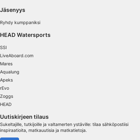
Jäsenyys
Mainonta
Ryhdy kumppaniksi
HEAD Watersports
SSI
LiveAboard.com
Mares
Aqualung
Apeks
rEvo
Zoggs
HEAD
Uutiskirjeen tilaus
Sukeltajille, tutkijoille ja valtamerten ystäville: tilaa sähköpostiisi
inspiraatioita, matkauutisia ja matkatietoja.