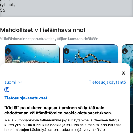
virtauksettomissa ja kristallinkirkkaissa vesissä.Mitä
saat:SSI Advanced Open Water Diver -sertifiointi,
tunnustettu maailmanlaajuisesti5 Specialty-
sukellusta, joista jokaisesta annetaan kattava
ohjeistus ja opastusKaikki opintopisteet voidaan
myöhemmin lukea hyväksi täysimittaisiin Specialty-
kursseihinPienet ryhmät, ohjaajan todellista
Mahdolliset villieläinhavainnot
huomiotaToimipaikka St. Paul’s Bayssa vuodesta 2012
lähtien
Villieläinhavainnot perustuvat käyttäjien luomaan sisältöön
Alamy/Reinhard Dirscherl
Alamy-WaterFrame
suomi
Tietosuojakäytäntö
Mureena
Mustekala
Tietosuoja-asetukset
"Kiellä"-painikkeen napsauttaminen säilyttää vain
380
160
Havaintoja
Havaintoja
ehdottoman välttämättömien cookie oletusasetuksen.
Me ja kumppanimme tallennamme ja/tai käytämme laitteeseen tietoja,
kuten yksilöllisiä tunnuksia cookie ja muussa selaimen tallennustilassa
henkilötietojen käsittelyä varten. Jotkut myyjät voivat käsitellä