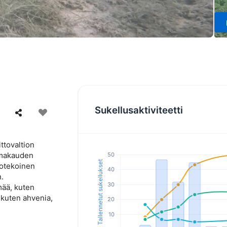
Sukellusaktiviteetti
ittovaltion
imakauden
notekoinen
.
mää, kuten
, kuten ahvenia,