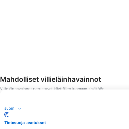
Mahdolliset villieläinhavainnot
Villieläinhavainnot perustuvat käyttäjien luomaan sisältöön
suomi
Tietosuoja-asetukset