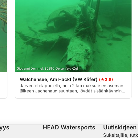
Giovanni Demmel, 85290 Geisenfeld-Zell
Walchensee, Am Hackl (VW Käfer)
(★3.6)
Järven eteläpuolella, noin 2 km maksullisen aseman
jälkeen Jachenaun suuntaan, löydät sisäänkäynnin
"Am Hackl" suurelta parkkipaikalta. 10 metrin
syvyydessä vasemmalla puolella on VW Beetle -
än
auton hylky, sen edessä ja takana puita ja kiviä.
yys
HEAD Watersports
Uutiskirjeen 
Sukeltajille, tut