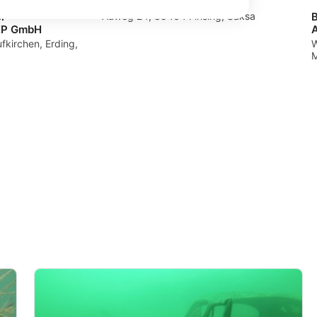
Tauchsport Gläßer
or
Auweg 24, 85464 Finsing, Saksa
EP GmbH
A
fkirchen, Erding,
W
M
, tilastojen tai yhdistelmien