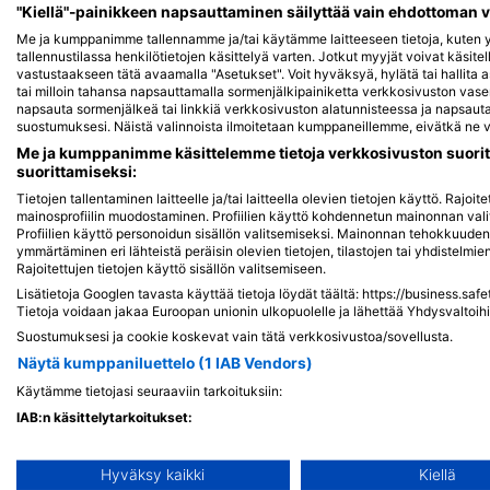
iStock-ANDY_BOWLIN
iStock-abadonian
"Kiellä"-painikkeen napsauttaminen säilyttää vain ehdottoman 
Me ja kumppanimme tallennamme ja/tai käytämme laitteeseen tietoja, kuten yk
tallennustilassa henkilötietojen käsittelyä varten. Jotkut myyjät voivat käsite
Hauki
vastustaakseen tätä avaamalla "Asetukset". Voit hyväksyä, hylätä tai hallita 
tai milloin tahansa napsauttamalla sormenjälkipainiketta verkkosivuston v
napsauta sormenjälkeä tai linkkiä verkkosivuston alatunnisteessa ja napsauta 
suostumuksesi. Näistä valinnoista ilmoitetaan kumppaneillemme, eivätkä ne va
29
19
Havaintoja
H
Me ja kumppanimme käsittelemme tietoja verkkosivuston suorit
suorittamiseksi:
Tietojen tallentaminen laitteelle ja/tai laitteella olevien tietojen käyttö. Rajo
mainosprofiilin muodostaminen. Profiilien käyttö kohdennetun mainonnan vali
Profiilien käyttö personoidun sisällön valitsemiseksi. Mainonnan tehokkuude
J
F
M
A
M
J
J
A
S
O
N
D
J
F
M
A
M
ymmärtäminen eri lähteistä peräisin olevien tietojen, tilastojen tai yhdistelmi
Rajoitettujen tietojen käyttö sisällön valitsemiseen.
Lisätietoja Googlen tavasta käyttää tietoja löydät täältä: https://business.saf
Tietoja voidaan jakaa Euroopan unionin ulkopuolelle ja lähettää Yhdysvaltoihi
Suostumuksesi ja cookie koskevat vain tätä verkkosivustoa/sovellusta.
Näytä kumppaniluettelo (1 IAB Vendors)
Sukelluskeskukset, jotka tarjoavat cate
Käytämme tietojasi seuraaviin tarkoituksiin:
IAB:n käsittelytarkoitukset:
Tietojen tallentaminen laitteelle ja/tai laitteella olevien tietoje
Hyväksy kaikki
Kiellä