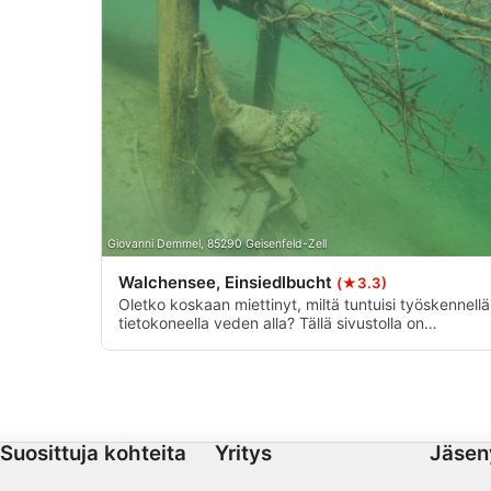
Tarkkojen sijaintitietojen käyttäminen
Tunnista laitteet aktiivisesti pyydettyjen tietojen perusteella
Muut kuin IAB:n käsittelytarkoitukset:
Välttämätön
Suorituskyky
Toiminnallinen
Giovanni Demmel, 85290 Geisenfeld-Zell
Mainonta
Walchensee, Einsiedlbucht
(★3.3)
Oletko koskaan miettinyt, miltä tuntuisi työskennellä
tietokoneella veden alla? Tällä sivustolla on
kokonainen työpöytä muiden roskien, kuten
pienempien hylkyjen ja muun roskan seassa. Pääsy
on helppoa kävelysillan kautta, ja syvyys on enintä
20 metriä.
Suosittuja kohteita
Yritys
Jäsen