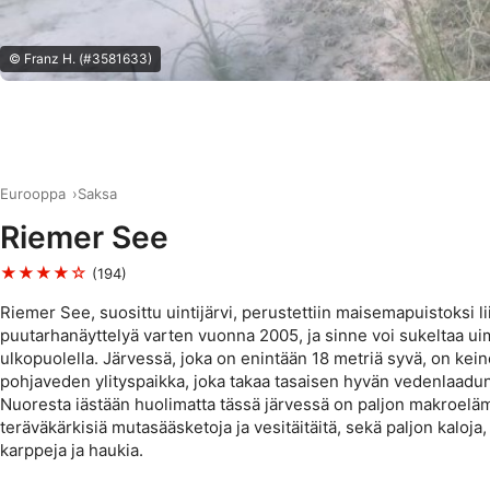
© Franz H. (#3581633)
Eurooppa
Saksa
Riemer See
★★★★☆
(194)
Riemer See, suosittu uintijärvi, perustettiin maisemapuistoksi li
puutarhanäyttelyä varten vuonna 2005, ja sinne voi sukeltaa u
ulkopuolella. Järvessä, joka on enintään 18 metriä syvä, on kei
pohjaveden ylityspaikka, joka takaa tasaisen hyvän vedenlaadun
Nuoresta iästään huolimatta tässä järvessä on paljon makroelä
teräväkärkisiä mutasääsketoja ja vesitäitäitä, sekä paljon kaloja
karppeja ja haukia.