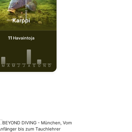
Shutterstock-Rostislav Stefanek
Karppi
11
Havaintoja
M
A
M
J
J
A
S
O
N
D