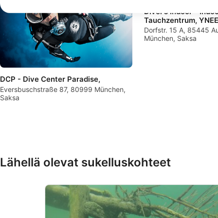
Rajoitettujen tietojen käyttö mainosten valitsemiseksi
Diver’s Indoor - Indo
Tauchzentrum, YNE
Personoidun mainosprofiilin muodostaminen
Dorfstr. 15 A, 85445 Au
München, Saksa
Profiilien käyttö kohdennetun mainonnan valitsemiseksi
Personoidun sisältöprofiilin muodostaminen
DCP - Dive Center Paradise,
Profiilien käyttö personoidun sisällön valitsemiseksi
Eversbuschstraße 87, 80999 München,
Saksa
Mainonnan tehokkuuden mittaaminen
Sisällön tehokkuuden mittaaminen
Yleisöjen ymmärtäminen eri lähteistä peräisin olevien tietojen
avulla
Lähellä olevat sukelluskohteet
Palvelujen kehittäminen ja parantaminen
Rajoitettujen tietojen käyttö sisällön valitsemiseen
IAB:n erityispiirteet: