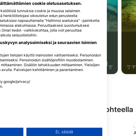
iStock-jpa1999
välttämättömien cookie oletusasetuksen.
silöllisiä tunnuksia cookie ja muussa selaimen
llä henkilötietojasi oikeutetun edun perusteella
Bassi
Ahven
asetuksiasi napsauttamalla "Hallinnoi asetuksia" -painiketta
asemmassa alakulmassa. Peruuttaaksesi suostumuksesi
Omat tiedot -valikkokohtaa, jolla voit peruuttaa
ikuta selaustietoihin.
12
avaintoja
Havaintoja
uskyvyn analysoimiseksi ja seuraavien toimien
itettujen tietojen käyttö mainosten valitsemiseksi. Personoidun
tsemiseksi. Personoidun sisältöprofiilin muodostaminen.
n mittaaminen. Sisällön tehokkuuden mittaaminen. Yleisöjen
J
J
A
S
O
N
D
J
F
M
A
M
J
J
A
S
O
N
D
J
F
en avulla. Palvelujen kehittäminen ja parantaminen.
ety.google/privacy/
n.
ring-palveluita tällä sukelluskohteella
n käyttö
Ei, säädä