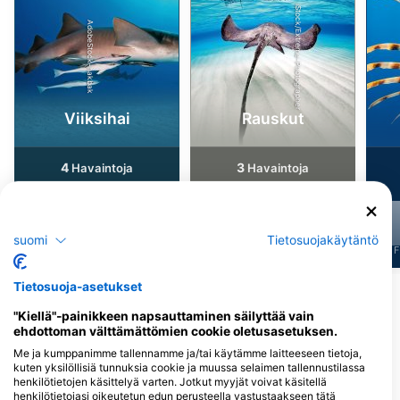
iStock/Extreme-Photographer
AdobeStock-hakbak
Viiksihai
Rauskut
4
3
Havaintoja
Havaintoja
suomi
Tietosuojakäytäntö
J
F
M
A
M
J
J
A
S
O
N
D
J
F
M
A
M
J
J
A
S
O
N
D
J
F
Tietosuoja-asetukset
Sukelluskeskukset, jotka tarjoavat
"Kiellä"-painikkeen napsauttaminen säilyttää vain
catering-palveluita tällä
ehdottoman välttämättömien cookie oletusasetuksen.
sukelluskohteella
Me ja kumppanimme tallennamme ja/tai käytämme laitteeseen tietoja,
kuten yksilöllisiä tunnuksia cookie ja muussa selaimen tallennustilassa
henkilötietojen käsittelyä varten. Jotkut myyjät voivat käsitellä
henkilötietojasi oikeutetun edun perusteella vastustaakseen tätä