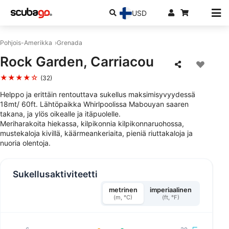
USD
Pohjois-Amerikka
Grenada
Rock Garden, Carriacou
★★★★☆
(32)
Helppo ja erittäin rentouttava sukellus maksimisyvyydessä
18mt/ 60ft. Lähtöpaikka Whirlpoolissa Mabouyan saaren
takana, ja ylös oikealle ja itäpuolelle.
Meriharakoita hiekassa, kilpikonnia kilpikonnaruohossa,
mustekaloja kivillä, käärmeankeriaita, pieniä riuttakaloja ja
nuoria olentoja.
Sukellusaktiviteetti
metrinen
imperiaalinen
(m, °C)
(ft, °F)