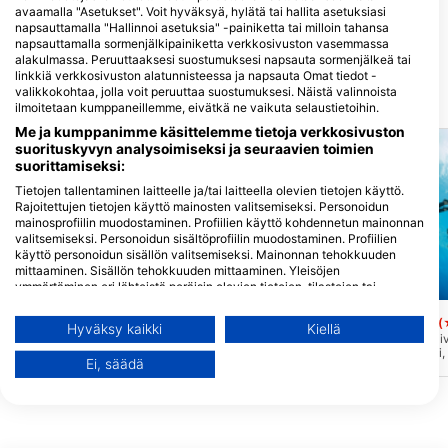
Deefer Diving Carriacou
avaamalla "Asetukset". Voit hyväksyä, hylätä tai hallita asetuksiasi
Main Street, 000000 Carriacou,
napsauttamalla "Hallinnoi asetuksia" -painiketta tai milloin tahansa
Grenada
napsauttamalla sormenjälkipainiketta verkkosivuston vasemmassa
alakulmassa. Peruuttaaksesi suostumuksesi napsauta sormenjälkeä tai
linkkiä verkkosivuston alatunnisteessa ja napsauta Omat tiedot -
valikkokohtaa, jolla voit peruuttaa suostumuksesi. Näistä valinnoista
Lähellä olevat sukelluskohteet
ilmoitetaan kumppaneillemme, eivätkä ne vaikuta selaustietoihin.
Me ja kumppanimme käsittelemme tietoja verkkosivuston
suorituskyvyn analysoimiseksi ja seuraavien toimien
suorittamiseksi:
Tietojen tallentaminen laitteelle ja/tai laitteella olevien tietojen käyttö.
Rajoitettujen tietojen käyttö mainosten valitsemiseksi. Personoidun
mainosprofiilin muodostaminen. Profiilien käyttö kohdennetun mainonnan
valitsemiseksi. Personoidun sisältöprofiilin muodostaminen. Profiilien
käyttö personoidun sisällön valitsemiseksi. Mainonnan tehokkuuden
mittaaminen. Sisällön tehokkuuden mittaaminen. Yleisöjen
ymmärtäminen eri lähteistä peräisin olevien tietojen, tilastojen tai
Mares
Aqualung
yhdistelmien avulla. Palvelujen kehittäminen ja parantaminen.
Rajoitettujen tietojen käyttö sisällön valitsemiseen.
Persia (Wreck)
King Mitch Wreck
(★4.8)
(
Hyväksy kaikki
Kiellä
Pieni rahtialus (100ft / 30 mtr) upposi
Suuri entinen miinanraiv
Lisätietoja Googlen tavasta käyttää tietoja löydät täältä:
toukokuussa 2018 matkalla Grenadaan,
muuttunut rahtilaivaksi,
https://business.safety.google/privacy/
Ei, säädä
lastina vihanneksia ja makeisia /
syvyydessä, matalin ko
Tietoja voidaan jakaa Euroopan unionin ulkopuolelle ja lähettää
välipaloja sekä henkilökohtaisia
metrin syvyydessä. 200 
Yhdysvaltoihin.
vaatteita. Istuu pystyasennossa
pituinen alus makaa tyy
merenpohjassa 38 mtrs / 125 ft.
ja perässä vallitsevaan 
Suostumuksesi ja cookie koskevat vain tätä verkkosivustoa/sovellusta.
Näytä kumppaniluettelo (1 IAB Vendors)