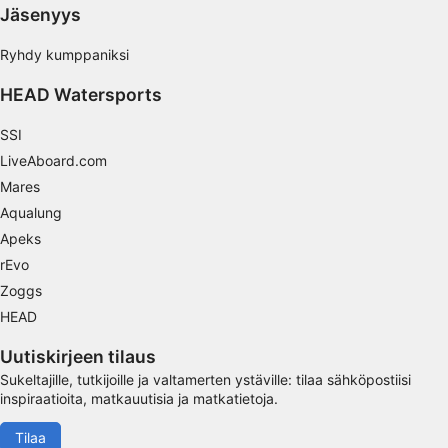
Jäsenyys
Yleisöjen ymmärtäminen eri lähteistä
peräisin olevien tietojen, tilastojen tai
Ryhdy kumppaniksi
yhdistelmien avulla
HEAD Watersports
Palvelujen kehittäminen ja parantaminen
SSI
Rajoitettujen tietojen käyttö sisällön
LiveAboard.com
valitsemiseen
Mares
IAB:n erityispiirteet:
Aqualung
Tarkkojen sijaintitietojen käyttäminen
Apeks
rEvo
Tunnista laitteet aktiivisesti pyydettyjen
tietojen perusteella
Zoggs
HEAD
Muut kuin IAB:n käsittelytarkoitukset:
Välttämätön
Uutiskirjeen tilaus
Sukeltajille, tutkijoille ja valtamerten ystäville: tilaa sähköpostiisi
Suorituskyky
inspiraatioita, matkauutisia ja matkatietoja.
Toiminnallinen
Tilaa