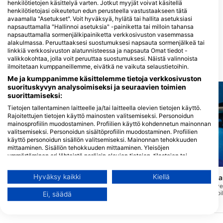
henkilötietojen käsittelyä varten. Jotkut myyjät voivat käsitellä
henkilötietojasi oikeutetun edun perusteella vastustaakseen tätä
GET WET, Get Wet Waikato
avaamalla "Asetukset". Voit hyväksyä, hylätä tai hallita asetuksiasi
Dive
napsauttamalla "Hallinnoi asetuksia" -painiketta tai milloin tahansa
451 TE RAPA ROAD, 3200
napsauttamalla sormenjälkipainiketta verkkosivuston vasemmassa
HAMILTON, Uusi-seelanti
alakulmassa. Peruuttaaksesi suostumuksesi napsauta sormenjälkeä tai
linkkiä verkkosivuston alatunnisteessa ja napsauta Omat tiedot -
valikkokohtaa, jolla voit peruuttaa suostumuksesi. Näistä valinnoista
ilmoitetaan kumppaneillemme, eivätkä ne vaikuta selaustietoihin.
Lähellä olevat sukelluskohteet
Me ja kumppanimme käsittelemme tietoja verkkosivuston
suorituskyvyn analysoimiseksi ja seuraavien toimien
suorittamiseksi:
Tietojen tallentaminen laitteelle ja/tai laitteella olevien tietojen käyttö.
Rajoitettujen tietojen käyttö mainosten valitsemiseksi. Personoidun
mainosprofiilin muodostaminen. Profiilien käyttö kohdennetun mainonnan
valitsemiseksi. Personoidun sisältöprofiilin muodostaminen. Profiilien
käyttö personoidun sisällön valitsemiseksi. Mainonnan tehokkuuden
mittaaminen. Sisällön tehokkuuden mittaaminen. Yleisöjen
ymmärtäminen eri lähteistä peräisin olevien tietojen, tilastojen tai
Mares
Mares
yhdistelmien avulla. Palvelujen kehittäminen ja parantaminen.
Rajoitettujen tietojen käyttö sisällön valitsemiseen.
Hyväksy kaikki
Kiellä
Wood Group Training Center
Seal Rock / Waikar
Lisätietoja Googlen tavasta käyttää tietoja löydät täältä:
(★4.9)
Tapuae Marine Reserve 
https://business.safety.google/privacy/
erinomaisesti aloittelijoi
Ei, säädä
Tämä on New Plymouthissa sijaitsevan
Tietoja voidaan jakaa Euroopan unionin ulkopuolelle ja lähettää
sukeltajille, ja se alkaa
Wood Group Trainingin sisäuima-allas.
Yhdysvaltoihin.
kallioita, jotka putoavat
Uima-allasta käytetään erilaisiin
syvyyteen etelään.
meriteollisuuteen liittyviin
Suostumuksesi ja cookie koskevat vain tätä verkkosivustoa/sovellusta.
koulutuskursseihin, ja sitä käytetään