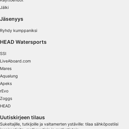
Sisällön tehokkuuden mittaaminen
Jälki
Yleisöjen ymmärtäminen eri lähteistä
Jäsenyys
peräisin olevien tietojen, tilastojen tai
yhdistelmien avulla
Ryhdy kumppaniksi
Palvelujen kehittäminen ja parantaminen
HEAD Watersports
Rajoitettujen tietojen käyttö sisällön
SSI
valitsemiseen
LiveAboard.com
IAB:n erityispiirteet:
Mares
Tarkkojen sijaintitietojen käyttäminen
Aqualung
Apeks
Tunnista laitteet aktiivisesti pyydettyjen
tietojen perusteella
rEvo
Zoggs
Muut kuin IAB:n käsittelytarkoitukset:
HEAD
Välttämätön
Uutiskirjeen tilaus
Suorituskyky
Sukeltajille, tutkijoille ja valtamerten ystäville: tilaa sähköpostiisi