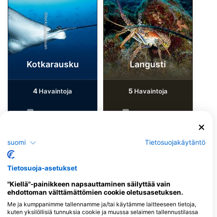
iStock/Juliosanjuan
iStock-Global_Pics
Kotkarausku
Langusti
4
5
Havaintoja
Havaintoja
J
F
M
A
M
J
J
A
S
O
N
D
J
F
M
A
M
J
J
A
S
O
N
D
suomi
Tietosuojakäytäntö
Sukelluskeskukset, jotka tarjoavat
Tietosuoja-asetukset
catering-palveluita tällä
"Kiellä"-painikkeen napsauttaminen säilyttää vain
sukelluskohteella
ehdottoman välttämättömien cookie oletusasetuksen.
Me ja kumppanimme tallennamme ja/tai käytämme laitteeseen tietoja,
kuten yksilöllisiä tunnuksia cookie ja muussa selaimen tallennustilassa