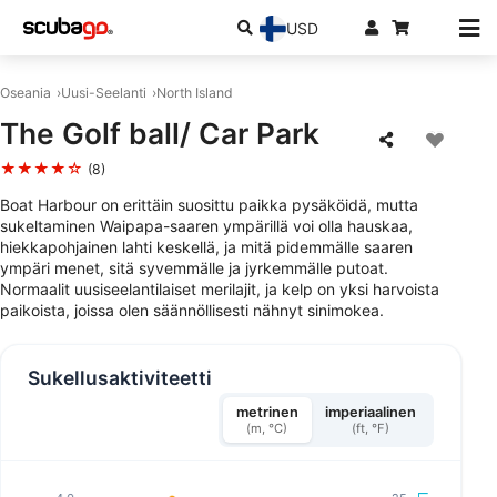
USD
Oseania
Uusi-Seelanti
North Island
The Golf ball/ Car Park
★★★★☆
(8)
Boat Harbour on erittäin suosittu paikka pysäköidä, mutta
sukeltaminen Waipapa-saaren ympärillä voi olla hauskaa,
hiekkapohjainen lahti keskellä, ja mitä pidemmälle saaren
ympäri menet, sitä syvemmälle ja jyrkemmälle putoat.
Normaalit uusiseelantilaiset merilajit, ja kelp on yksi harvoista
paikoista, joissa olen säännöllisesti nähnyt sinimokea.
Sukellusaktiviteetti
metrinen
imperiaalinen
(m, °C)
(ft, °F)