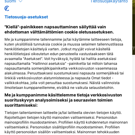
suomi
Tietosuojakäytäntö
Bassi
Kissakala
Tietosuoja-asetukset
194
57
Havaintoja
Havaintoja
"Kiellä"-painikkeen napsauttaminen säilyttää vain
ehdottoman välttämättömien cookie oletusasetuksen.
Me ja kumppanimme tallennamme ja/tai käytämme laitteeseen tietoja,
kuten yksilöllisiä tunnuksia cookie ja muussa selaimen tallennustilassa
henkilötietojen käsittelyä varten. Jotkut myyjät voivat käsitellä
J
F
M
A
M
J
J
A
S
O
N
D
J
F
M
A
M
J
J
A
S
O
N
D
J
F
henkilötietojasi oikeutetun edun perusteella vastustaakseen tätä
avaamalla "Asetukset". Voit hyväksyä, hylätä tai hallita asetuksiasi
napsauttamalla "Hallinnoi asetuksia" -painiketta tai milloin tahansa
napsauttamalla sormenjälkipainiketta verkkosivuston vasemmassa
Sukelluskeskukset, jotka tarjoavat
alakulmassa. Peruuttaaksesi suostumuksesi napsauta sormenjälkeä tai
catering-palveluita tällä
linkkiä verkkosivuston alatunnisteessa ja napsauta Omat tiedot -
sukelluskohteella
valikkokohtaa, jolla voit peruuttaa suostumuksesi. Näistä valinnoista
ilmoitetaan kumppaneillemme, eivätkä ne vaikuta selaustietoihin.
Me ja kumppanimme käsittelemme tietoja verkkosivuston
suorituskyvyn analysoimiseksi ja seuraavien toimien
Diventures North Liberty
suorittamiseksi:
1895 West Penn St, 52317 North
Liberty, IA - Yhdysvallat
Tietojen tallentaminen laitteelle ja/tai laitteella olevien tietojen käyttö.
Rajoitettujen tietojen käyttö mainosten valitsemiseksi. Personoidun
mainosprofiilin muodostaminen. Profiilien käyttö kohdennetun mainonnan
valitsemiseksi. Personoidun sisältöprofiilin muodostaminen. Profiilien
Lähellä olevat sukelluskohteet
käyttö personoidun sisällön valitsemiseksi. Mainonnan tehokkuuden