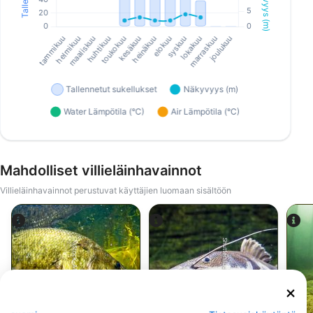
Mahdolliset villieläinhavainnot
Villieläinhavainnot perustuvat käyttäjien luomaan sisältöön
Shutterstock-zsolt_uveges
iStock-ANDY_BOWLIN