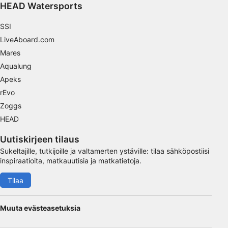
Tunnista laitteet aktiivisesti pyydettyjen
HEAD Watersports
tietojen perusteella
SSI
Muut kuin IAB:n käsittelytarkoitukset:
LiveAboard.com
Välttämätön
Mares
Suorituskyky
Aqualung
Apeks
Toiminnallinen
rEvo
Zoggs
Mainonta
HEAD
Uutiskirjeen tilaus
Sukeltajille, tutkijoille ja valtamerten ystäville: tilaa sähköpostiisi
inspiraatioita, matkauutisia ja matkatietoja.
Tilaa
Muuta evästeasetuksia