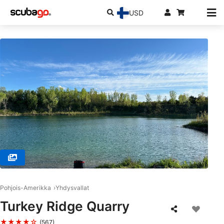
USD
© Diventures, 52317 North Liberty
Pohjois-Amerikka
Yhdysvallat
Turkey Ridge Quarry
★★★★☆
(567)