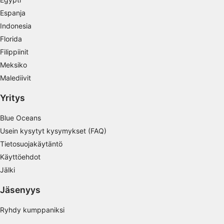
Espanja
Personoidun sisältöprofiilin muodostaminen
Indonesia
Profiilien käyttö personoidun sisällön
Florida
valitsemiseksi
Filippiinit
Meksiko
Mainonnan tehokkuuden mittaaminen
Malediivit
Sisällön tehokkuuden mittaaminen
Yritys
Yleisöjen ymmärtäminen eri lähteistä
peräisin olevien tietojen, tilastojen tai
Blue Oceans
yhdistelmien avulla
Usein kysytyt kysymykset (FAQ)
Tietosuojakäytäntö
Palvelujen kehittäminen ja parantaminen
Käyttöehdot
Rajoitettujen tietojen käyttö sisällön
Jälki
valitsemiseen
Jäsenyys
IAB:n erityispiirteet:
Tarkkojen sijaintitietojen käyttäminen
Ryhdy kumppaniksi