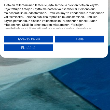
Tietojen tallentaminen laitteelle ja/tai laitteella olevien tietojen käyttö.
Rajoitettujen tietojen käyttö mainosten valitsemiseksi. Personoidun
mainosprofiilin muodostaminen. Profiilien käyttö kohdennetun mainonnan
valitsemiseksi. Personoidun sisältöprofiilin muodostaminen. Profiilien
käyttö personoidun sisällön valitsemiseksi. Mainonnan tehokkuuden
mittaaminen. Sisällön tehokkuuden mittaaminen. Yleisöjen
ymmärtäminen eri lähteistä peräisin olevien tietojen, tilastojen tai
yhdistelmien avulla. Palvelujen kehittäminen ja parantaminen.
Rajoitettujen tietojen käyttö sisällön valitsemiseen.
Hyväksy kaikki
Kiellä
Lisätietoja Googlen tavasta käyttää tietoja löydät täältä:
https://business.safety.google/privacy/
Ei, säädä
Tietoja voidaan jakaa Euroopan unionin ulkopuolelle ja lähettää
Yhdysvaltoihin.
Suostumuksesi ja cookie koskevat vain tätä verkkosivustoa/sovellusta.
Näytä kumppaniluettelo (1 IAB Vendors)
Käytämme tietojasi seuraaviin tarkoituksiin:
IAB:n käsittelytarkoitukset:
Tietojen tallentaminen laitteelle ja/tai
laitteella olevien tietojen käyttö
Rajoitettujen tietojen käyttö mainosten
valitsemiseksi