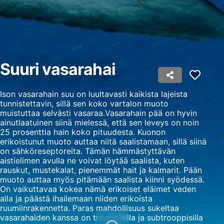
Personoidun mainosprofiilin
muodostaminen
Profiilien käyttö kohdennetun mainonnan
valitsemiseksi
Suuri vasarahai
Personoidun sisältöprofiilin muodostaminen
Profiilien käyttö personoidun sisällön
Ison vasarahain suu on luultavasti kaikista lajeista
valitsemiseksi
tunnistettavin, sillä sen koko vartalon muoto
muistuttaa selvästi vasaraa.Vasarahain pää on hyvin
Mainonnan tehokkuuden mittaaminen
ainutlaatuinen siinä mielessä, että sen leveys on noin
25 prosenttia hain koko pituudesta. Kuonon
Sisällön tehokkuuden mittaaminen
erikoistunut muoto auttaa niitä saalistamaan, sillä siinä
on sähköreseptoreita. Tämän hämmästyttävän
Yleisöjen ymmärtäminen eri lähteistä
aistielimen avulla ne voivat löytää saalista, kuten
peräisin olevien tietojen, tilastojen tai
rauskut, mustekalat, pienemmät hait ja kalmarit. Pään
yhdistelmien avulla
muoto auttaa myös pitämään saalista kiinni syödessä.
On vaikuttavaa kokea nämä erikoiset eläimet veden
Palvelujen kehittäminen ja parantaminen
alla ja päästä ihailemaan niiden erikoista
ruumiinrakennetta. Paras mahdollisuus sukeltaa
Rajoitettujen tietojen käyttö sisällön
vasarahaiden kanssa on trooppisilla ja subtrooppisilla
valitsemiseen