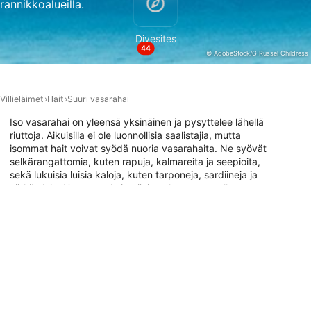
rannikkoalueilla.
IAB:n erityispiirteet:
Divesites
Tarkkojen sijaintitietojen käyttäminen
44
© AdobeStock/G Russel Childress
Tunnista laitteet aktiivisesti pyydettyjen
tietojen perusteella
Villieläimet
Hait
Suuri vasarahai
Muut kuin IAB:n käsittelytarkoitukset:
Iso vasarahai on yleensä yksinäinen ja pysyttelee lähellä
Välttämätön
riuttoja. Aikuisilla ei ole luonnollisia saalistajia, mutta
isommat hait voivat syödä nuoria vasarahaita. Ne syövät
Suorituskyky
selkärangattomia, kuten rapuja, kalmareita ja seepioita,
sekä lukuisia luisia kaloja, kuten tarponeja, sardiineja ja
Toiminnallinen
särkikaloja. Hemmottele itseäsi unohtumattomalla
seikkailulla ja lähde sukeltamaan vasarahaiden kanssa jo
Mainonta
tänään.
Sukelluskohteet, joissa voit kohdata
tämän eläimen