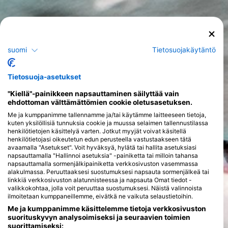
suomi
Tietosuojakäytäntö
Tietosuoja-asetukset
"Kiellä"-painikkeen napsauttaminen säilyttää vain
ehdottoman välttämättömien cookie oletusasetuksen.
Me ja kumppanimme tallennamme ja/tai käytämme laitteeseen tietoja,
kuten yksilöllisiä tunnuksia cookie ja muussa selaimen tallennustilassa
henkilötietojen käsittelyä varten. Jotkut myyjät voivat käsitellä
henkilötietojasi oikeutetun edun perusteella vastustaakseen tätä
avaamalla "Asetukset". Voit hyväksyä, hylätä tai hallita asetuksiasi
napsauttamalla "Hallinnoi asetuksia" -painiketta tai milloin tahansa
napsauttamalla sormenjälkipainiketta verkkosivuston vasemmassa
alakulmassa. Peruuttaaksesi suostumuksesi napsauta sormenjälkeä tai
linkkiä verkkosivuston alatunnisteessa ja napsauta Omat tiedot -
valikkokohtaa, jolla voit peruuttaa suostumuksesi. Näistä valinnoista
ilmoitetaan kumppaneillemme, eivätkä ne vaikuta selaustietoihin.
Me ja kumppanimme käsittelemme tietoja verkkosivuston
suorituskyvyn analysoimiseksi ja seuraavien toimien
suorittamiseksi: