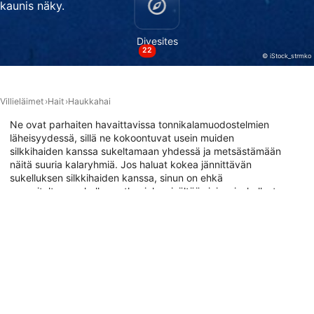
kaunis näky.
IAB:n erityispiirteet:
Divesites
Tarkkojen sijaintitietojen käyttäminen
22
© iStock_strmko
Tunnista laitteet aktiivisesti pyydettyjen
tietojen perusteella
Villieläimet
Hait
Haukkahai
Muut kuin IAB:n käsittelytarkoitukset:
Ne ovat parhaiten havaittavissa tonnikalamuodostelmien
Välttämätön
läheisyydessä, sillä ne kokoontuvat usein muiden
silkkihaiden kanssa sukeltamaan yhdessä ja metsästämään
Suorituskyky
näitä suuria kalaryhmiä. Jos haluat kokea jännittävän
sukelluksen silkkihaiden kanssa, sinun on ehkä
Toiminnallinen
suunniteltava sukellusmatka, joka sisältää sinivesisukellusta
alueilla, joilla suuret kalat, kuten tonnikalat, kokoontuvat
Mainonta
yhteen. Katso alla olevasta kartasta parhaat
sukelluskohteet ympäri maailmaa, joissa niitä voi tavata.
Sukelluskohteet, joissa voit kohdata
tämän eläimen