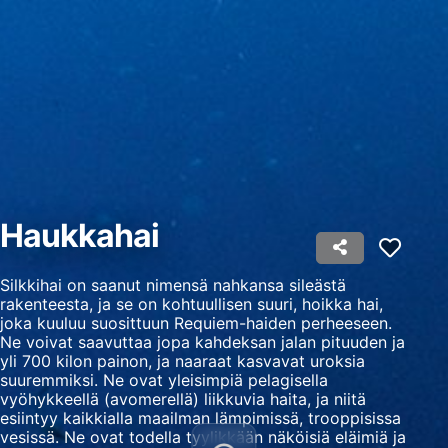
Personoidun mainosprofiilin
muodostaminen
Profiilien käyttö kohdennetun mainonnan
valitsemiseksi
Personoidun sisältöprofiilin muodostaminen
Profiilien käyttö personoidun sisällön
valitsemiseksi
Haukkahai
Mainonnan tehokkuuden mittaaminen
Sisällön tehokkuuden mittaaminen
Silkkihai on saanut nimensä nahkansa sileästä
rakenteesta, ja se on kohtuullisen suuri, hoikka hai,
Yleisöjen ymmärtäminen eri lähteistä
joka kuuluu suosittuun Requiem-haiden perheeseen.
peräisin olevien tietojen, tilastojen tai
Ne voivat saavuttaa jopa kahdeksan jalan pituuden ja
yhdistelmien avulla
yli 700 kilon painon, ja naaraat kasvavat uroksia
suuremmiksi. Ne ovat yleisimpiä pelagisella
Palvelujen kehittäminen ja parantaminen
vyöhykkeellä (avomerellä) liikkuvia haita, ja niitä
esiintyy kaikkialla maailman lämpimissä, trooppisissa
Rajoitettujen tietojen käyttö sisällön
vesissä. Ne ovat todella tyylikkään näköisiä eläimiä ja
valitsemiseen