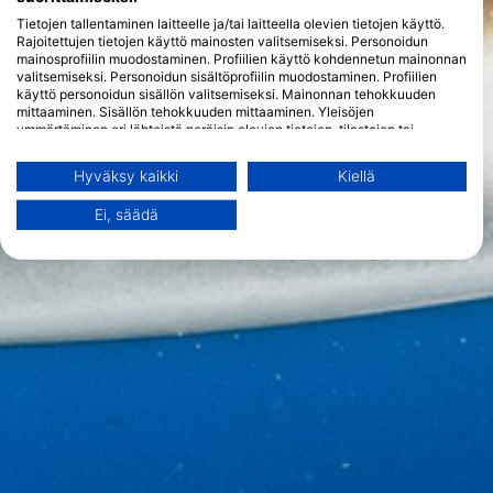
Tietojen tallentaminen laitteelle ja/tai laitteella olevien tietojen käyttö.
Rajoitettujen tietojen käyttö mainosten valitsemiseksi. Personoidun
mainosprofiilin muodostaminen. Profiilien käyttö kohdennetun mainonnan
valitsemiseksi. Personoidun sisältöprofiilin muodostaminen. Profiilien
käyttö personoidun sisällön valitsemiseksi. Mainonnan tehokkuuden
mittaaminen. Sisällön tehokkuuden mittaaminen. Yleisöjen
ymmärtäminen eri lähteistä peräisin olevien tietojen, tilastojen tai
yhdistelmien avulla. Palvelujen kehittäminen ja parantaminen.
Rajoitettujen tietojen käyttö sisällön valitsemiseen.
Hyväksy kaikki
Kiellä
Lisätietoja Googlen tavasta käyttää tietoja löydät täältä:
https://business.safety.google/privacy/
Ei, säädä
Tietoja voidaan jakaa Euroopan unionin ulkopuolelle ja lähettää
Yhdysvaltoihin.
Suostumuksesi ja cookie koskevat vain tätä verkkosivustoa/sovellusta.
Näytä kumppaniluettelo (1 IAB Vendors)
Käytämme tietojasi seuraaviin tarkoituksiin:
IAB:n käsittelytarkoitukset:
Tietojen tallentaminen laitteelle ja/tai
laitteella olevien tietojen käyttö
Rajoitettujen tietojen käyttö mainosten
valitsemiseksi