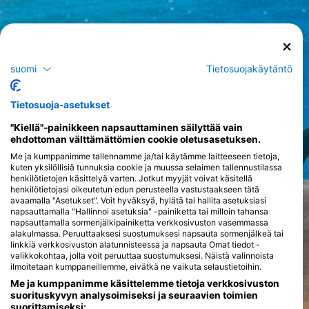
suomi
Tietosuojakäytäntö
Tietosuoja-asetukset
"Kiellä"-painikkeen napsauttaminen säilyttää vain
ehdottoman välttämättömien cookie oletusasetuksen.
Me ja kumppanimme tallennamme ja/tai käytämme laitteeseen tietoja,
kuten yksilöllisiä tunnuksia cookie ja muussa selaimen tallennustilassa
henkilötietojen käsittelyä varten. Jotkut myyjät voivat käsitellä
henkilötietojasi oikeutetun edun perusteella vastustaakseen tätä
avaamalla "Asetukset". Voit hyväksyä, hylätä tai hallita asetuksiasi
napsauttamalla "Hallinnoi asetuksia" -painiketta tai milloin tahansa
napsauttamalla sormenjälkipainiketta verkkosivuston vasemmassa
alakulmassa. Peruuttaaksesi suostumuksesi napsauta sormenjälkeä tai
linkkiä verkkosivuston alatunnisteessa ja napsauta Omat tiedot -
valikkokohtaa, jolla voit peruuttaa suostumuksesi. Näistä valinnoista
ilmoitetaan kumppaneillemme, eivätkä ne vaikuta selaustietoihin.
Me ja kumppanimme käsittelemme tietoja verkkosivuston
suorituskyvyn analysoimiseksi ja seuraavien toimien
suorittamiseksi: