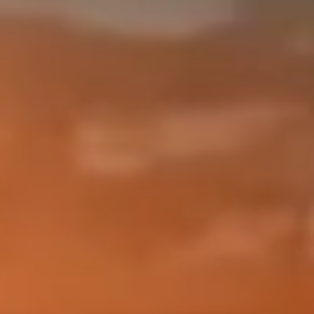
Measure advertising performance
Measure content performance
Understand audiences through statistics or
combinations of data from different sources
Develop and improve services
Use limited data to select content
IAB Special Features:
Use precise geolocation data
Identify devices based on information
actively requested
Non-IAB processing purposes:
Necessary
Performance