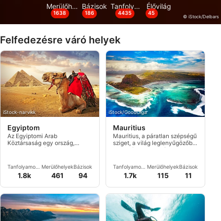
Merülőhelyek
Bázisok
Tanfolyamok és események
Élővilág
1638
186
4435
45
© iStock/Delbars
Felfedezésre váró helyek
iStock-narvikk
iStock/GoodOlga
Egyiptom
Mauritius
Az Egyiptomi Arab
Mauritius, a páratlan szépségű
Köztársaság egy ország,
sziget, a világ leglenyűgözőbb
amely Afrika északkeleti
korallzátonyainak és tengeri
sarkában fekszik, északról a
élővilágának ad otthont.
Földközi-tenger, keletről pedig
Tanfolyamok
Merülőhelyek
Bázisok
Tanfolyamok
Merülőhelyek
Bázisok
a Vörös-tenger partján.
és
és
1.8k
461
94
1.7k
115
11
események
események