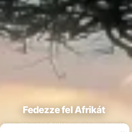
Fedezze fel Afrikát
Egyiptom, Mozambik és Dél-Afrika csak néhány a legfontosabb
afrikai búvárkodó országok közül. Fedezze fel a Vörös-tenger
>