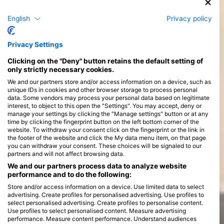
csodáit, vagy fedezzen fel rejtett kincseket, mint például a
Szent Ilona-sziget. Afrika legnépszerűbb búvár célpontjai közé
English
Privacy policy
tartozik többek között Fokváros, Quilalea-sziget és Mafia-
sziget. Ez a régió tele van történelemmel, színes zátonyokkal,
könnyű merülési körülményekkel és gazdag tengeri élővilággal,
Privacy Settings
mint például teknősök, cápák, mantaráják. Mindenképpen
tervezzen meg egy látogatást a Protea Banks-i „Szardínia
Clicking on the "Deny" button retains the default setting of
futásra”, ahol megtapasztalhatja a tucatnyi szardínia melegebb
only strictly necessary cookies.
vizekbe vándorlásának varázsát.
We and our partners store and/or access information on a device, such as
unique IDs in cookies and other browser storage to process personal
data. Some vendors may process your personal data based on legitimate
interest, to object to this open the "Settings". You may accept, deny or
manage your settings by clicking the "Manage settings" button or at any
time by clicking the fingerprint button on the left bottom corner of the
website. To withdraw your consent click on the fingerprint or the link in
the footer of the website and click the My data menu item, on that page
you can withdraw your consent. These choices will be signaled to our
partners and will not affect browsing data.
We and our partners process data to analyze website
performance and to do the following:
Store and/or access information on a device. Use limited data to select
advertising. Create profiles for personalised advertising. Use profiles to
select personalised advertising. Create profiles to personalise content.
Use profiles to select personalised content. Measure advertising
performance. Measure content performance. Understand audiences