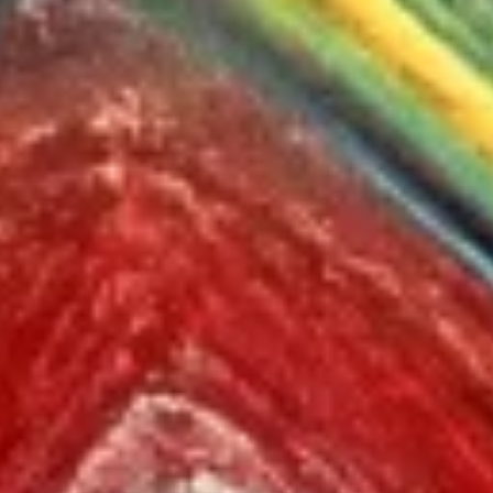
Use profiles to select personalised content
Measure advertising performance
Measure content performance
Understand audiences through statistics or
combinations of data from different sources
Develop and improve services
Use limited data to select content
IAB Special Features:
Use precise geolocation data
Identify devices based on information
actively requested
Non-IAB processing purposes:
Necessary