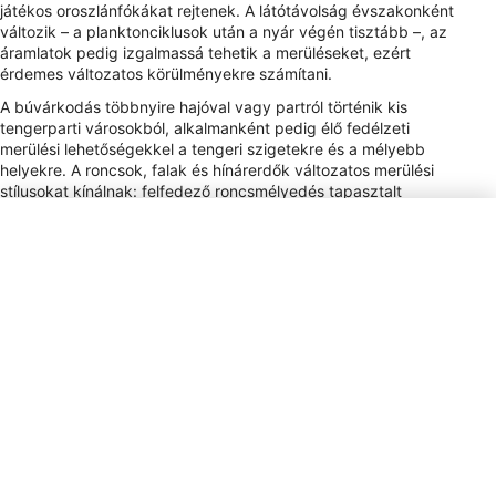
játékos oroszlánfókákat rejtenek. A látótávolság évszakonként
változik – a planktonciklusok után a nyár végén tisztább –, az
áramlatok pedig izgalmassá tehetik a merüléseket, ezért
érdemes változatos körülményekre számítani.
A búvárkodás többnyire hajóval vagy partról történik kis
tengerparti városokból, alkalmanként pedig élő fedélzeti
merülési lehetőségekkel a tengeri szigetekre és a mélyebb
helyekre. A roncsok, falak és hínárerdők változatos merülési
stílusokat kínálnak: felfedező roncsmélyedés tapasztalt
csapatoknak, falmerülés az erős úszóknak, és nyugodtabb
parti merülések a képzéshez és a makrófotózáshoz. A
regionális nevezetességek közé tartozik a biodiverzitású
északi és a drámai déli hínárökoszisztémák; a búvárkodást
kulturális megállóval kombinálva gazdag perui kalandban lehet
részünk.
Konnektor fajtája
A, C
Fizetési mód
VISA, MC, AMEX, DC
Borravaló
Tipping is customary but not
mandatory. In restaurants, 10% is
standard if service is not