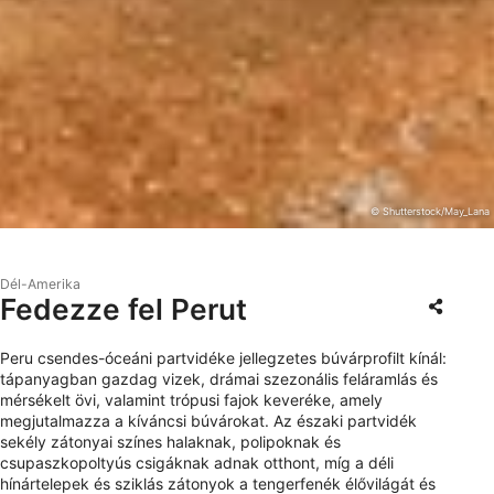
© Shutterstock/May_Lana
Dél-Amerika
Fedezze fel Perut
Peru csendes-óceáni partvidéke jellegzetes búvárprofilt kínál:
tápanyagban gazdag vizek, drámai szezonális feláramlás és
mérsékelt övi, valamint trópusi fajok keveréke, amely
megjutalmazza a kíváncsi búvárokat. Az északi partvidék
sekély zátonyai színes halaknak, polipoknak és
csupaszkopoltyús csigáknak adnak otthont, míg a déli
hínártelepek és sziklás zátonyok a tengerfenék élővilágát és