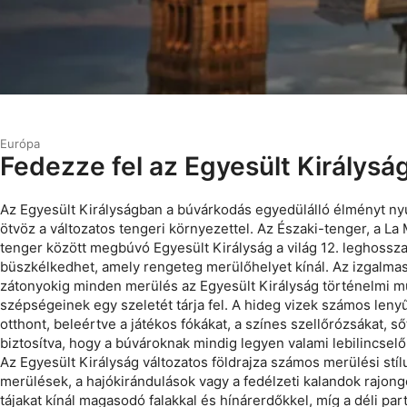
Európa
Fedezze fel az Egyesült Királysá
Az Egyesült Királyságban a búvárkodás egyedülálló élményt ny
ötvöz a változatos tengeri környezettel. Az Északi-tenger, a La
tenger között megbúvó Egyesült Királyság a világ 12. leghossz
büszkélkedhet, amely rengeteg merülőhelyet kínál. Az izgalmas
zátonyokig minden merülés az Egyesült Királyság történelmi mú
szépségeinek egy szeletét tárja fel. A hideg vizek számos len
otthont, beleértve a játékos fókákat, a színes szellőrózsákat, s
biztosítva, hogy a búvároknak mindig legyen valami lebilincsel
Az Egyesült Királyság változatos földrajza számos merülési stílu
merülések, a hajókirándulások vagy a fedélzeti kalandok rajongój
tájakat kínál magasodó falakkal és hínárerdőkkel, míg a déli par