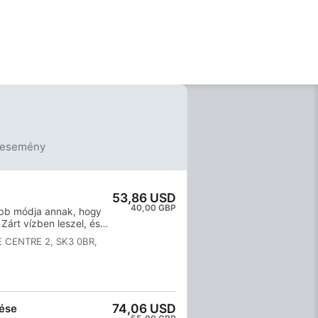
 esemény
53,86 USD
40,00 GBP
obb módja annak, hogy
Zárt vízben leszel, és
y élvezheted az első
E CENTRE 2, SK3 0BR,
íz alatt, és
varázsát. A rövid
d az SSI Try Scuba
nül újra búvárkodni
k várnak rád, és ezen a
74,06 USD
tése
Kezdd el még ma!