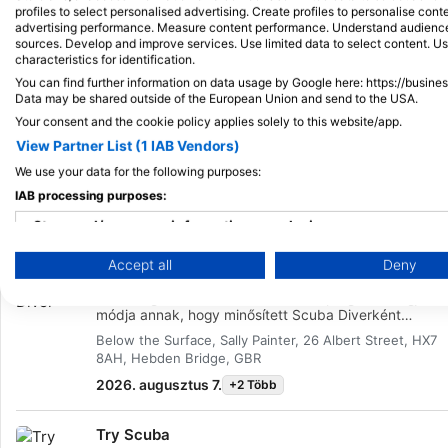
események
profiles to select personalised advertising. Create profiles to personalise con
advertising performance. Measure content performance. Understand audiences 
sources. Develop and improve services. Use limited data to select content. U
characteristics for identification.
You can find further information on data usage by Google here: https://busine
Data may be shared outside of the European Union and send to the USA.
Your consent and the cookie policy applies solely to this website/app.
View Partner List (1 IAB Vendors)
We use your data for the following purposes:
IAB processing purposes:
Tanfolyamok
Tanfolyamok
Tanfolyamok
Merül
Kezdő
Haladó
PRO
Store and/or access information on a device
Accept all
Deny
Use limited data to select advertising
Scuba Diver
Ez a világszerte elismert minősítési program a legjobb
Create profiles for personalised advertising
módja annak, hogy minősített Scuba Diverként
megkezdje élethosszig tartó kalandjait. A személyre
Below the Surface, Sally Painter, 26 Albert Street, HX7
szabott képzést vízi oktatással kombináljuk, hogy
Use profiles to select personalised advertising
8AH, Hebden Bridge, GBR
biztosítsuk a szükséges készségeket és
tapasztalatokat ahhoz, hogy valóban jól érezze magá
2026. augusztus 7.
+2 Több
Create profiles to personalise content
a víz alatt. Megszerzed az SSI Scuba Diver minősítést
A tanfolyam költségei tartalmazzák az összes
Use profiles to select personalised content
Try Scuba
felszerelés bérlését, a medencés foglalkozásokat, a