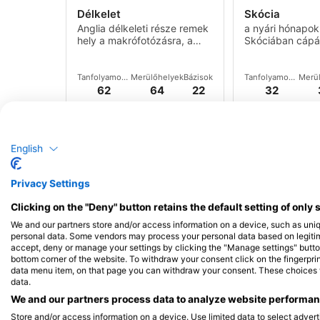
Délkelet
Skócia
Anglia délkeleti része remek
a nyári hónapo
hely a makrófotózásra, a
Skóciában cápá
színes csupaszkopoltyús
számítani.
halaktól a tintahalakig,
valamint a homárok, rákok
Tanfolyamok
Merülőhelyek
Bázisok
Tanfolyamok
Merü
és tengeri sügérek
és
és
62
64
22
32
események
események
megfigyelésére is alkalmas.
English
Privacy Settings
Clicking on the "Deny" button retains the default setting of only 
iStock/Will Tudor
iStock/Michael_Conrad
We and our partners store and/or access information on a device, such as uni
personal data. Some vendors may process your personal data based on legitimat
Devon
Északkelet
accept, deny or manage your settings by clicking the "Manage settings" button 
Devon két különböző típusú
Északkelet víz al
bottom corner of the website. To withdraw your consent click on the fingerprint
merülőhelyre oszlik, amelyek
drámaiak, a par
data menu item, on that page you can withdraw your consent. These choices wil
a tengeri élővilág lenyűgöző
sziklás részei p
data.
változatosságát kínálják.
rengeteg izgalm
We and our partners process data to analyze website performanc
kínálnak a búvá
Merülőhelyek
Bázisok
Tanfolyamok
Merü
és
38
2
14
Store and/or access information on a device. Use limited data to select adverti