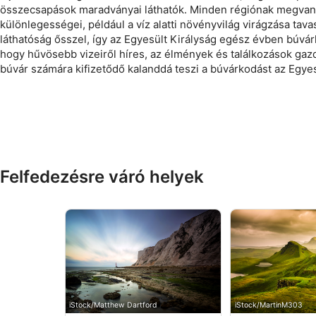
összecsapások maradványai láthatók. Minden régiónak megvan
különlegességei, például a víz alatti növényvilág virágzása ta
láthatóság ősszel, így az Egyesült Királyság egész évben búvár
hogy hűvösebb vizeiről híres, az élmények és találkozások gaz
búvár számára kifizetődő kalanddá teszi a búvárkodást az Egyes
Felfedezésre váró helyek
iStock/Matthew Dartford
iStock/MartinM303