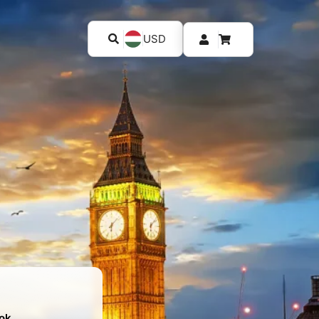
USD
ok