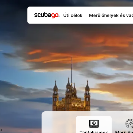
Úti célok
Merülőhelyek és va
>
Tanfolyamok
Merülőh