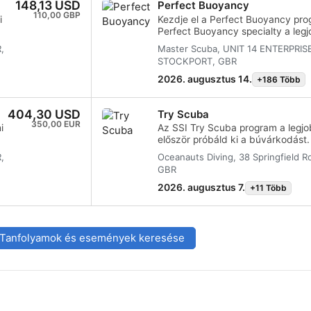
148,13 USD
Perfect Buoyancy
110,00 GBP
i
Kezdje el a Perfect Buoyancy pr
Perfect Buoyancy specialty a leg
és
hogy javítsa a felhajtóerejét, és a
,
Master Scuba, UNIT 14 ENTERPRIS
minden merülésből.A felhajtóerő 
STOCKPORT, GBR
búvárkodási készség, de bármely
hogy a tökéletesítéshez időre van
2026. augusztus 14.
+186 Több
Buoyancy specialty megtanít a fejl
készségekre és technikákra, így
404,30 USD
Try Scuba
elsajátíthatod a felhajtóerődet, 
350,00 EUR
búvárkalandokat élvezhetsz. Ebb
i
Az SSI Try Scuba program a legj
programban olyan új készségeket i
először próbáld ki a búvárkodást. 
amelyek védik a környezetet és 
oktatód jól vigyáz rád, így élvez
,
Oceanauts Diving, 38 Springfield 
helyzetben működnek. a program
felejthetetlen lélegzetvételeket a v
GBR
megszerezheted az SSI Perfect B
ld
megtapasztalhatod a búvárkodás 
minősítést. A jobb felhajtóerő-k
tanfolyam végén ki fogod érdemel
2026. augusztus 7.
+11 Több
könnyedén lebeghetsz, és készít
elismerő kártyádat, és kétségtele
fotókat, amelyekről álmodsz!
akarsz majd. Végtelen búvárkalan
tanfolyam az, ahol minden elkez
Tanfolyamok és események keresése