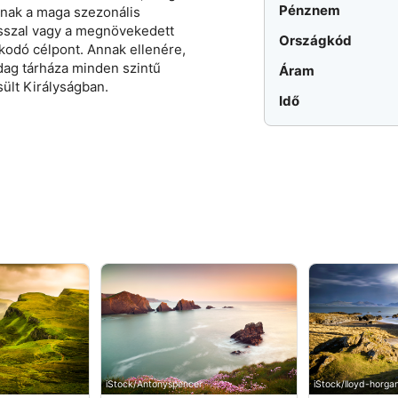
Pénznem
nak a maga szezonális
vasszal vagy a megnövekedett
Országkód
kodó célpont. Annak ellenére,
dag tárháza minden szintű
Áram
ült Királyságban.
Idő
iStock/Antonyspencer
iStock/lloyd-horga