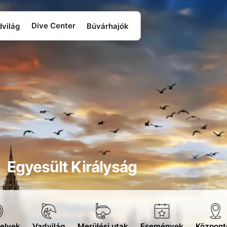
Dive Center
dvilág
Búvárhajók
Egyesült Királyság
elyek
Vadvilág
Merülési utak
Események
Központ