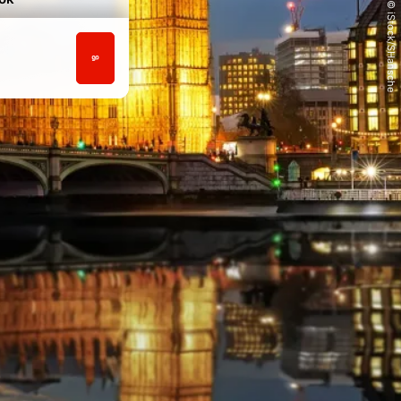
© iStock/SHansche