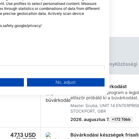
tent. Use profiles to select personalised content. Measure
through statistics or combinations of data from different
se precise geolocation data. Actively scan device
ss.safety.google/privacy/
Közelgő események
ési utak
Merülési csomag
Környezetvédelmi esemény
Közösségi
No, adjust
464,58 USD
Próbáld ki a búvárkodást
345,00 GBP
Az SSI Try Scuba program a legj
először próbáld ki a búvárkodást. 
az oktatód gondoskodik rólad, íg
Master Scuba, UNIT 14 ENTERPRIS
felejthetetlen lélegzetvételeket a v
STOCKPORT, GBR
megtapasztalhatod a búvárkodás 
t
tanfolyam végére megszerezhete
2026. augusztus 7.
+172 Több
.
elismerő kártyádat, és kétségtele
szeretnél. Végtelen búvárkalando
47,13 USD
Búvárkodási készségek frissí
tanfolyamon minden elkezdődik. 