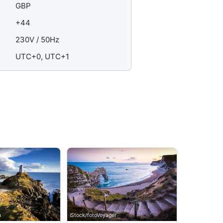
GBP
+44
230V / 50Hz
UTC+0, UTC+1
n
iStock/fotoVoyager