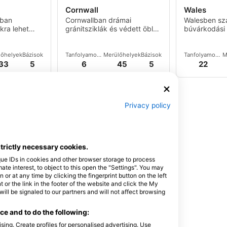
Cornwall
Wales
kban
Cornwallban drámai
Walesben sz
kra lehet
gránitsziklák és védett öblök
búvárkodási 
várják a búvárkodni
található sze
vágyókat, amelyek minden
országban, b
búvárszint számára
Anglesey-t é
lőhelyek
Bázisok
Tanfolyamok
Merülőhelyek
Bázisok
Tanfolyamok
M
változatos merülési
Pembrokeshir
és
és
33
5
6
45
5
22
események
események
élményeket nyújtanak.
Privacy policy
strictly necessary cookies.
que IDs in cookies and other browser storage to process
e interest, to object to this open the "Settings". You may
or at any time by clicking the fingerprint button on the left
atti tájai
 or the link in the footer of the website and click the My
tvonal
l be signaled to our partners and will not affect browsing
edig
as területet
e and to do the following:
roknak.
lőhelyek
Bázisok
3
1
sing. Create profiles for personalised advertising. Use