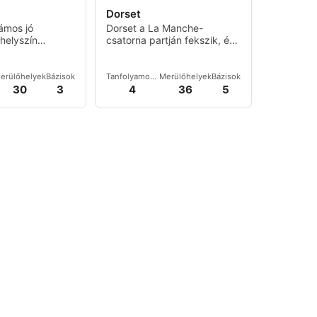
Dorset
ámos jó
Dorset a La Manche-
helyszín
csatorna partján fekszik, és
rte az
remek lehetőség a
eleértve
búvárkodásra, hiszen
s
számos búvárhelyet kínál,
erülőhelyek
Bázisok
Tanfolyamok
Merülőhelyek
Bázisok
e-t.
legyen szó kezdőkről vagy
és
30
3
4
36
5
események
haladókról.