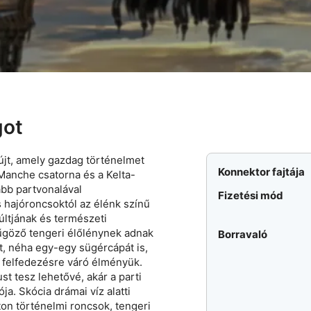
got
újt, amely gazdag történelmet
Konnektor fajtája
 Manche csatorna és a Kelta-
abb partvonalával
Fizetési mód
 hajóroncsoktól az élénk színű
ltjának és természeti
yűgöző tengeri élőlénynek adnak
Borravaló
őt, néha egy-egy sügércápát is,
ő felfedezésre váró élményük.
st tesz lehetővé, akár a parti
a. Skócia drámai víz alatti
ton történelmi roncsok, tengeri