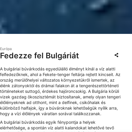
Európa
Fedezze fel Bulgáriát
A bulgáriai búvárkodás egyedülálló élményt kínál a víz alatti
felfedezőknek, ahol a Fekete-tenger feltárja rejtett kincseit. Az
ország merülőhelyei változatos környezetükről ismertek, az
élénk zátonyoktól és drámai falakon át a tengerészettörténeti
történeteket suttogó, érdekes hajóroncsokig. A Bulgária körüli
vizek gazdag ökoszisztémát biztosítanak, amely olyan tengeri
élőlényeknek ad otthont, mint a delfinek, csikóhalak és
különböző halfajok, így a búvároknak lehetőségük nyílik arra,
hogy a vízi élőlények váratlan sorával találkozzanak.
A bulgáriai búvárkodás egyik fénypontja a helyek
elérhetősége, a spontán víz alatti kalandokat lehetővé tevő