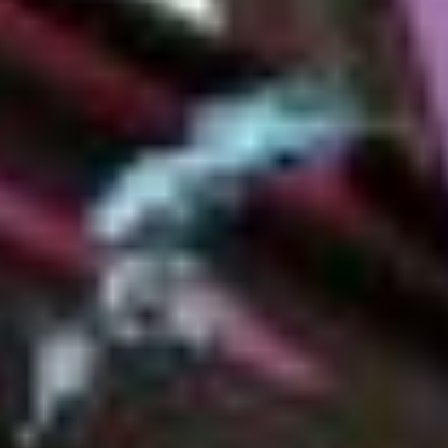
Measure content performance
Understand audiences through statistics or
combinations of data from different sources
Develop and improve services
Use limited data to select content
IAB Special Features:
Use precise geolocation data
Identify devices based on information
actively requested
Non-IAB processing purposes:
Necessary
Performance
Functional