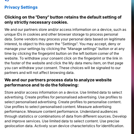
Tanfolyamok
Privacy Settings
>
Clicking on the "Deny" button retains the default setting of
only strictly necessary cookies.
We and our partners store and/or access information on a device, such as
unique IDs in cookies and other browser storage to process personal
data. Some vendors may process your personal data based on legitimate
interest, to object to this open the "Settings". You may accept, deny or
manage your settings by clicking the "Manage settings" button or at any
time by clicking the fingerprint button on the left bottom corner of the
website. To withdraw your consent click on the fingerprint or the link in
the footer of the website and click the My data menu item, on that page
you can withdraw your consent. These choices will be signaled to our
partners and will not affect browsing data.
We and our partners process data to analyze website
performance and to do the following:
Store and/or access information on a device. Use limited data to select
advertising. Create profiles for personalised advertising. Use profiles to
select personalised advertising. Create profiles to personalise content.
Use profiles to select personalised content. Measure advertising
performance. Measure content performance. Understand audiences
through statistics or combinations of data from different sources. Develop
and improve services. Use limited data to select content. Use precise
geolocation data. Actively scan device characteristics for identification.
You can find further information on data usage by Google here: