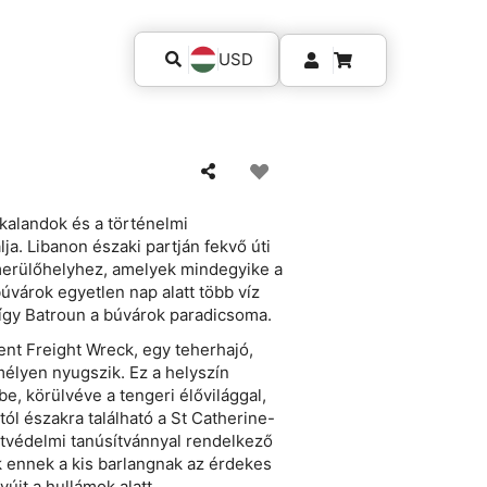
USD
 kalandok és a történelmi
a. Libanon északi partján fekvő úti
merülőhelyhez, amelyek mindegyike a
 búvárok egyetlen nap alatt több víz
 így Batroun a búvárok paradicsoma.
nt Freight Wreck, egy teherhajó,
élyen nyugszik. Ez a helyszín
e, körülvéve a tengeri élővilággal,
tól északra található a St Catherine-
etvédelmi tanúsítvánnyal rendelkező
k ennek a kis barlangnak az érdekes
újt a hullámok alatt.