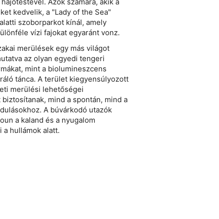
i hajótestével. Azok számára, akik a
ket kedvelik, a "Lady of the Sea"
alatti szoborparkot kínál, amely
ülönféle vízi fajokat egyaránt vonz.
zakai merülések egy más világot
mutatva az olyan egyedi tengeri
rmákat, mint a biolumineszcens
ráló tánca. A terület kiegyensúlyozott
zeti merülési lehetőségei
biztosítanak, mind a spontán, mind a
ándulásokhoz. A búvárkodó utazók
roun a kaland és a nyugalom
 a hullámok alatt.