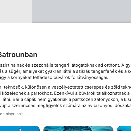
 Batrounban
irtihalnak és szezonális tengeri látogatóknak ad otthont. A gya
l és a sügér, amelyeket gyakran látni a sziklás tengerfenék és a
így a környéket felfedező búvárok fő látványosságai.
eri teknősök, különösen a veszélyeztetett cserepes és zöld tek
közelednek a partokhoz. Ezenkívül a búvárok találkozhatnak a 
látni. Bár a cápák nem gyakoriak a partközeli zátonyokon, a kise
újt a szerencsés megfigyelők számára az év bizonyos időszaka
kon alapulnak