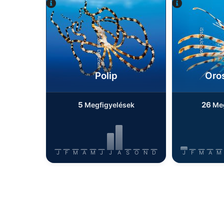
Alamy/Reinhard Dirscherl
iStock/cinoby
Polip
Oro
5
26
Megfigyelések
Meg
J
F
M
A
M
J
J
A
S
O
N
D
J
F
M
A
M