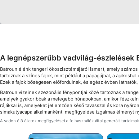
Use precise geolocation data
Identify devices based on information actively requested
Non-IAB processing purposes:
Necessary
Performance
A legnépszerűbb vadvilág-észlelések
Functional
Batroun élénk tengeri ökoszisztémájáról ismert, amely számos sz
tartoznak a színes fajok, mint például a papagájhal, a ajakosha
Advertising
Ezek a fajok bőségesen előfordulnak, és egész évben láthatók, 
Batroun vizeinek szezonális fénypontjai közé tartoznak a teng
amelyek gyakoribbak a melegebb hónapokban, amikor fészkelni 
rájákkal is, amelyeket jellemzően késő tavasszal és kora nyáron 
simakutyacápa alkalmankénti megfigyelése izgalmas élményt ny
A vadon élő állatok megfigyelései a felhasználók által generált tartalma