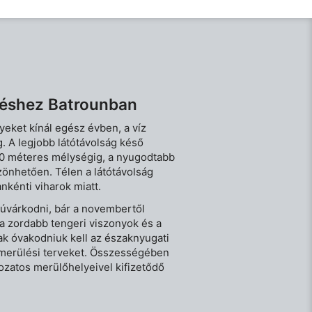
léshez Batrounban
eket kínál egész évben, a víz
 A legjobb látótávolság késő
-30 méteres mélységig, a nyugodtabb
önhetően. Télen a látótávolság
nkénti viharok miatt.
úvárkodni, bár a novembertől
a zordabb tengeri viszonyok és a
k óvakodniuk kell az északnyugati
a merülési terveket. Összességében
tozatos merülőhelyeivel kifizetődő