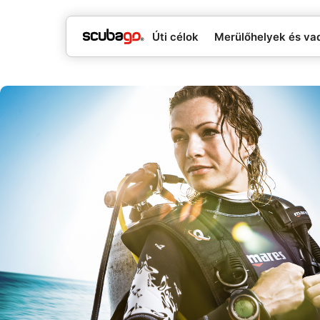
Úti célok
Merülőhelyek és va