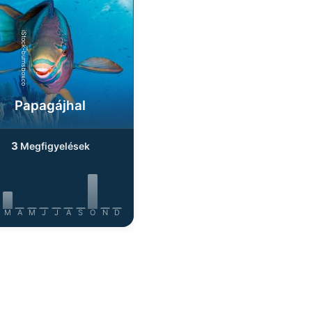
iStock-burnsboxco
Papagájhal
3
Megfigyelések
M
A
M
J
J
A
S
O
N
D