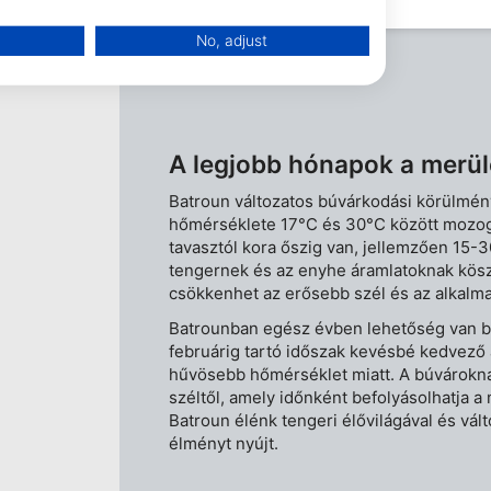
No, adjust
A legjobb hónapok a merü
Batroun változatos búvárkodási körülmény
hőmérséklete 17°C és 30°C között mozog.
tavasztól kora őszig van, jellemzően 15
tengernek és az enyhe áramlatoknak kösz
csökkenhet az erősebb szél és az alkalma
Batrounban egész évben lehetőség van b
februárig tartó időszak kevésbé kedvező 
data from different sources
hűvösebb hőmérséklet miatt. A búvárokna
széltől, amely időnként befolyásolhatja 
Batroun élénk tengeri élővilágával és vál
élményt nyújt.