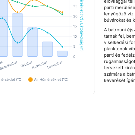
élővilággal tel
parti merülése
lenyűgöző víz 
búvárokat és k
A batrouni éjs
tárnak fel, be
viselkedési fo
planktonok vib
parti és fedél
rugalmasságot 
tervezett kir
számára a bat
keverékét ígéri