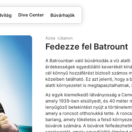
Dive Center
dvilág
Búvárhajók
Ázsia
Libanon
Fedezze fel Batrount
A Batrounban való búvárkodás a víz alatti
érdekességek egyedülálló keverékét kínálj
cél könnyű hozzáférést biztosít számos 
közelben található. Ez azt jelenti, hogy a
alatti környezetet is megtapasztalhatnak,
Az egyik kiemelkedő látványosság a Ceme
amely 1939-ben elsüllyedt, és 40 méter m
lenyűgöző betekintést nyújt a történelemb
amely a roncsot otthonukká tette. A roncs
barlang, amely tökéletes a felső környez
búvárok számára. A búvárok felfedezheti
szerkezetét, amely egyedülálló élményt ny