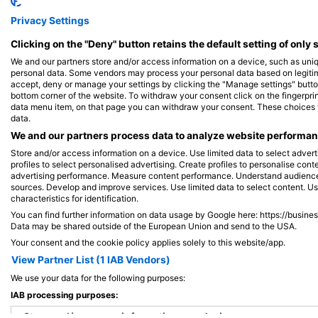
Privacy Settings
Clicking on the "Deny" button retains the default setting of only 
We and our partners store and/or access information on a device, such as uni
personal data. Some vendors may process your personal data based on legitimat
accept, deny or manage your settings by clicking the "Manage settings" button 
bottom corner of the website. To withdraw your consent click on the fingerprint
data menu item, on that page you can withdraw your consent. These choices wil
data.
We and our partners process data to analyze website performanc
Store and/or access information on a device. Use limited data to select adverti
profiles to select personalised advertising. Create profiles to personalise con
advertising performance. Measure content performance. Understand audiences 
sources. Develop and improve services. Use limited data to select content. U
Wael A. (#4326084)
characteristics for identification.
You can find further information on data usage by Google here: https://busine
Air Cavern
(★4.7)
Data may be shared outside of the European Union and send to the USA.
A Hannouch régió sziklás partjai alatt található ez a
Your consent and the cookie policy applies solely to this website/app.
érdekes barlang, amelynek belsejében egy érdekes
hideg édesvizű forrás található. Két bejáratot kínál,
View Partner List (1 IAB Vendors)
az egyik 4 méteres mélységben a tapasztalatlan
We use your data for the following purposes:
búvároknak, a másik 14 méteres mélységben
azoknak, akik közepes tapasztalattal rendelkeznek
IAB processing purposes:
Store and/or access information on a device