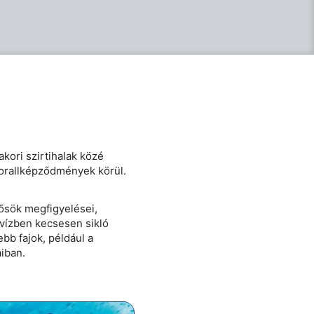
kori szirtihalak közé
 korallképződmények körül.
nősök megfigyelései,
vízben kecsesen sikló
bb fajok, például a
iban.