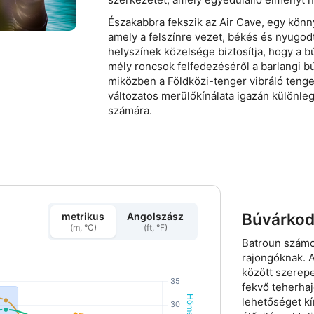
Északabbra fekszik az Air Cave, egy könn
amely a felszínre vezet, békés és nyugodt
helyszínek közelsége biztosítja, hogy a
mély roncsok felfedezéséről a barlangi b
miközben a Földközi-tenger vibráló tenger
változatos merülőkínálata igazán különleges
számára.
Búvárkod
metrikus
Angolszász
(m, °C)
(ft, °F)
Batroun számo
rajongóknak. 
között szerepe
fekvő teherhaj
lehetőséget kín