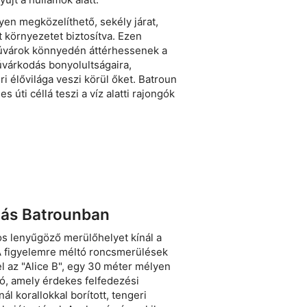
yen megközelíthető, sekély járat,
 környezetet biztosítva. Ezen
 búvárok könnyedén áttérhessenek a
úvárkodás bonyolultságaira,
i élővilága veszi körül őket. Batroun
 úti céllá teszi a víz alatti rajongók
ás Batrounban
s lenyűgöző merülőhelyet kínál a
A figyelemre méltó roncsmerülések
l az "Alice B", egy 30 méter mélyen
ó, amely érdekes felfedezési
ál korallokkal borított, tengeri