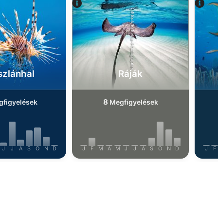
iStock/Extreme-Photographer
szlánhal
Ráják
8
figyelések
Megfigyelések
J
J
A
S
O
N
D
J
F
M
A
M
J
J
A
S
O
N
D
J
F