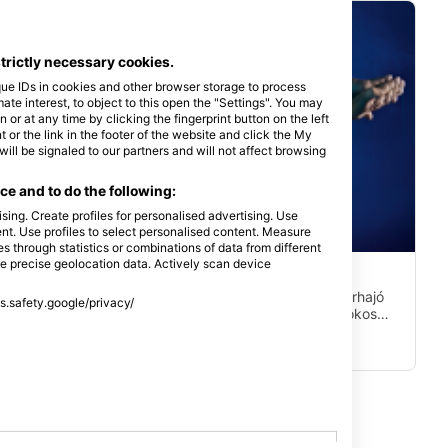
strictly necessary cookies.
que IDs in cookies and other browser storage to process
e interest, to object to this open the "Settings". You may
or at any time by clicking the fingerprint button on the left
 or the link in the footer of the website and click the My
l be signaled to our partners and will not affect browsing
e and to do the following:
sing. Create profiles for personalised advertising. Use
tent. Use profiles to select personalised content. Measure
Mares
through statistics or combinations of data from different
se precise geolocation data. Actively scan device
Cement Wreck
(★4.4)
A Michel kapitány hajójaként is ismert kis teherhajó
ss.safety.google/privacy/
1939-ben süllyedt el. A hajó 40 méteres homokos
z
fenéken nyugszik, sekélyebb mélysége pedig 35
méter. A hajónak cementzsákokat kellett volna
szállítania, és ezek még mindig láthatók a hajón.
.