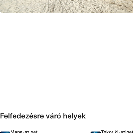
© Mamanuca_Islands/iStock-avresa
Felfedezésre váró helyek
Mana-sziget
Tokoriki-szige