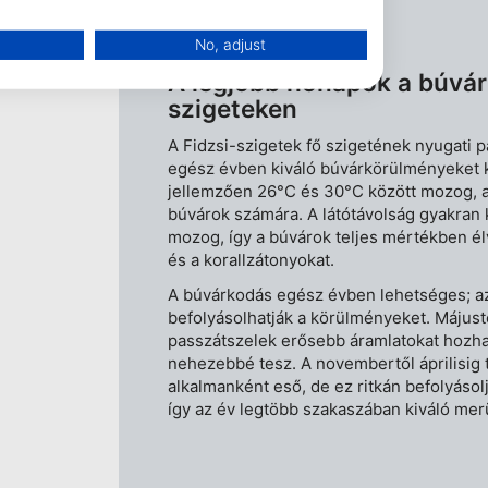
No, adjust
A legjobb hónapok a búv
szigeteken
A Fidzsi-szigetek fő szigetének nyugati 
egész évben kiváló búvárkörülményeket k
jellemzően 26°C és 30°C között mozog, a
búvárok számára. A látótávolság gyakran 
mozog, így a búvárok teljes mértékben élv
és a korallzátonyokat.
A búvárkodás egész évben lehetséges; 
befolyásolhatják a körülményeket. Májustó
passzátszelek erősebb áramlatokat hozh
data from different sources
nehezebbé tesz. A novembertől áprilisig 
alkalmanként eső, de ez ritkán befolyásolja
így az év legtöbb szakaszában kiváló mer