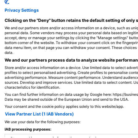
Privacy Settings
Clicking on the "Deny" button retains the default setting of only 
We and our partners store and/or access information on a device, such as uni
personal data. Some vendors may process your personal data based on legitimat
accept, deny or manage your settings by clicking the "Manage settings" button 
bottom corner of the website. To withdraw your consent click on the fingerprint
data menu item, on that page you can withdraw your consent. These choices wil
data.
We and our partners process data to analyze website performanc
Store and/or access information on a device. Use limited data to select adverti
WHITETIP MARINE ADVENTURES PTE LTD, 0000 Nadi
profiles to select personalised advertising. Create profiles to personalise con
advertising performance. Measure content performance. Understand audiences 
Plantation Pinnacle
(★4.6)
sources. Develop and improve services. Use limited data to select content. U
A Plantation Pinnacle nagyszerű hely mind a kezdők
characteristics for identification.
mind a tapasztaltabb búvárok számára: a kezdők a
You can find further information on data usage by Google here: https://busine
bommie tetejét 6 és 10 méter közötti mélységben
Data may be shared outside of the European Union and send to the USA.
fedezhetik fel, míg a tapasztaltabb búvárok a
mélységet (kb. 24 méter) fedezhetik fel.
Your consent and the cookie policy applies solely to this website/app.
View Partner List (1 IAB Vendors)
We use your data for the following purposes:
IAB processing purposes: