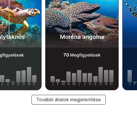
Shutterstock-Andrey Armyagov
Alamy-WaterFrame
alyteknős
Moréna angolna
70
figyelések
Megfigyelések
J
J
A
S
O
N
D
J
F
M
A
M
J
J
A
S
O
N
D
J
F
További állatok megjelenítése