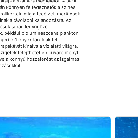
lálja a számára megfelelőt. A parti
án könnyen felfedezhetők a színes
orallkertek, míg a fedélzeti merülések
nak a távolabbi kalandozásra. Az
lések során lenyűgöző
k, például biolumineszcens plankton
geri élőlények tárulnak fel,
spektívát kínálva a víz alatti világra.
igetek felejthetetlen búvárélményt
zve a könnyű hozzáférést az izgalmas
kozásokkal.