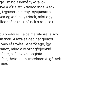
lágy-, mind a keménykorallok
tve a víz alatti kalandokhoz. Azok
k, izgalmas élményt nyújtanak a
yan egyedi helyszínek, mint egy
lfedezéseket kínálnak a roncsok
lőhelyi és hajós merülésre is, így
ítanak. A laza szigeti hangulatot
 való részvétel lehetősége, így
sekhez, mind a készségfejlesztő
ezésre, akár szívdobogtató
felejthetetlen búvárélményt ígérnek
ében.