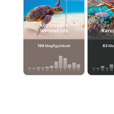
Shutterstock-Shane Myers Photography
Közönséges
levesteknős
Karv
196
83
Megfigyelések
Meg
J
F
M
A
M
J
J
A
S
O
N
D
J
F
M
A
M