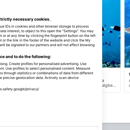
strictly necessary cookies.
que IDs in cookies and other browser storage to process
e interest, to object to this open the "Settings". You may
or at any time by clicking the fingerprint button on the left
 or the link in the footer of the website and click the My
l be signaled to our partners and will not affect browsing
e and to do the following:
sing. Create profiles for personalised advertising. Use
WHITETIP MARINE ADVENTURES PTE LTD, 0000 Nadi
WH
tent. Use profiles to select personalised content. Measure
through statistics or combinations of data from different
Coral Garden Fiji
(★4.8)
se precise geolocation data. Actively scan device
,
Negyvenöt percre Port Denarua-tól. Két perc a
Namotu sziget keleti oldalán. 8 méteres mélységben
ss.safety.google/privacy/
jól védett és védett horgonyzóhely.