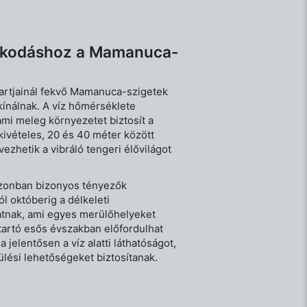
árkodáshoz a Mamanuca-
partjainál fekvő Mamanuca-szigetek
ínálnak. A víz hőmérséklete
mi meleg környezetet biztosít a
kivételes, 20 és 40 méter között
ezhetik a vibráló tengeri élővilágot
azonban bizonyos tényezők
l októberig a délkeleti
atnak, ami egyes merülőhelyeket
tartó esős évszakban előfordulhat
 jelentősen a víz alatti láthatóságot,
ülési lehetőségeket biztosítanak.