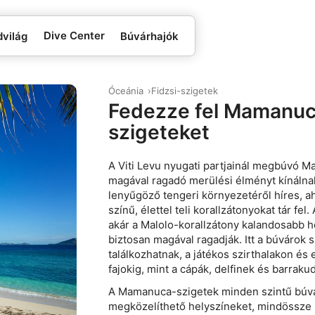
Dive Center
dvilág
Búvárhajók
Óceánia
Fidzsi-szigetek
Fedezze fel Mamanu
szigeteket
A Viti Levu nyugati partjainál megbúvó 
magával ragadó merülési élményt kínálnak
lenyűgöző tengeri környezetéről híres, aho
színű, élettel teli korallzátonyokat tár fel
akár a Malolo-korallzátony kalandosabb hely
biztosan magával ragadják. Itt a búvárok 
találkozhatnak, a játékos szirthalakon é
fajokig, mint a cápák, delfinek és barraku
A Mamanuca-szigetek minden szintű búv
megközelíthető helyszíneket, mindössze p