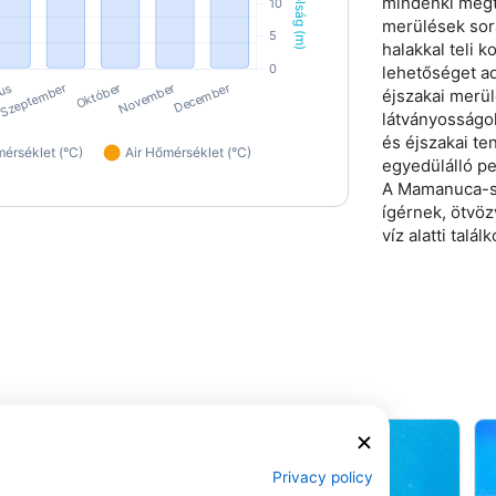
mindenki megta
merülések sor
halakkal teli k
lehetőséget ad
éjszakai merü
látványosságo
és éjszakai ten
egyedülálló per
A Mamanuca-sz
ígérnek, ötvö
víz alatti talál
Privacy policy