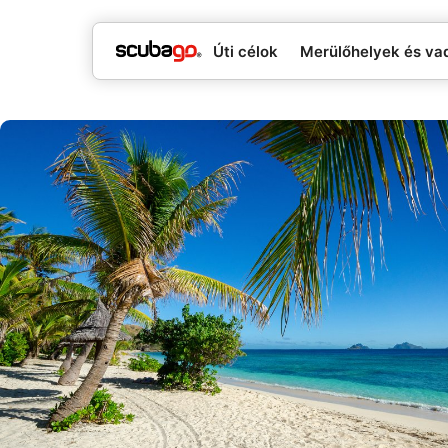
Úti célok
Merülőhelyek és va