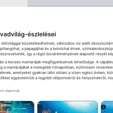
advilág-észlelései
élővilággal büszkélkedhetnek, változatos víz alatti ökosziszté
 pillangóhal, a papagájhal és a bohóchal élnek, színkaleidoszkóp
észrevehetők, így a régió búvárélményének alapvető részét ké
ák és a kecses mantaráják megfigyelésének lehetősége. A cápák
íg a mantarájákat a melegebb hónapokban, különösen novembertő
nyéknek, amelyeket gyakran látni siklani a vízen egész évben, kü
kkel egyeztetniük a legjobb időpontokról és helyszínekről, ho
kon alapulnak