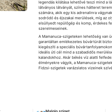
legendás kilátása lehetővé teszi mind a 
látványos látványát, színes hátteret terem
számára, akik egy kis adrenalinra vágyna
sodródó és éjszakai merülések, míg az ol
elsüllyedt repülőgép és komp, érdekes fe
szerelmeseinek.
A Mamanuca-szigeteken lehetőség van üdü
garantáltan emlékezetes búvártúrát biztos
kiegészíti a speciális búvártanfolyamokon
ideális úti cél mind a szabadidős merülé
kalandokhoz. Akár békés víz alatti felfed
élményekre vágyik, a Mamanuca-szigetek 
Fidzsi-szigetek varázslatos vizeinek szív
t
Malolo sziget