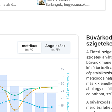
t halak és
Barlangok, hegycsúcsok,
llok
falak, hajóroncsok,
tve számos
lenyűgöző cápák, sőt, még
egy B26-os bombázógép
is várja a látogatókat a
Malolo-szigeten.
Búvárko
szigetek
metrikus
Angolszász
(m, °C)
(ft, °F)
A Fidzsi-szi
szigetek a vál
búvárok mene
közé tartozik 
cápatalálkozás
megcsodálhatjá
másik kiemelk
ahol egy elsül
ad otthont, szü
A búvárkodás s
merülési lehe