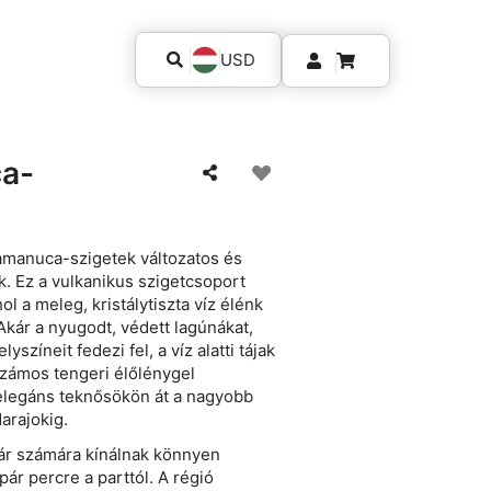
USD
ca-
Mamanuca-szigetek változatos és
. Ez a vulkanikus szigetcsoport
l a meleg, kristálytiszta víz élénk
. Akár a nyugodt, védett lagúnákat,
színeit fedezi fel, a víz alatti tájak
számos tengeri élőlénygel
s elegáns teknősökön át a nagyobb
darajokig.
ár számára kínálnak könnyen
ár percre a parttól. A régió