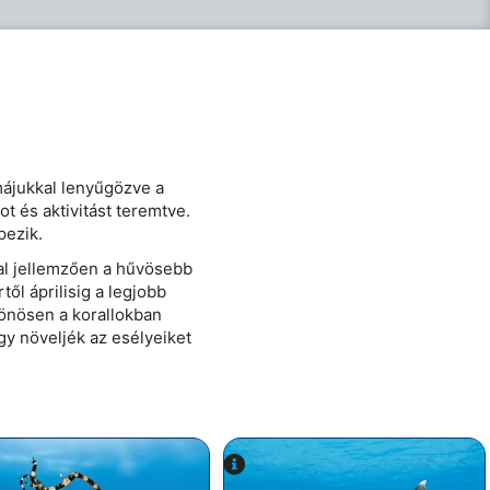
májukkal lenyűgözve a
ot és aktivitást teremtve.
pezik.
kal jellemzően a hűvösebb
l áprilisig a legjobb
lönösen a korallokban
gy növeljék az esélyeiket