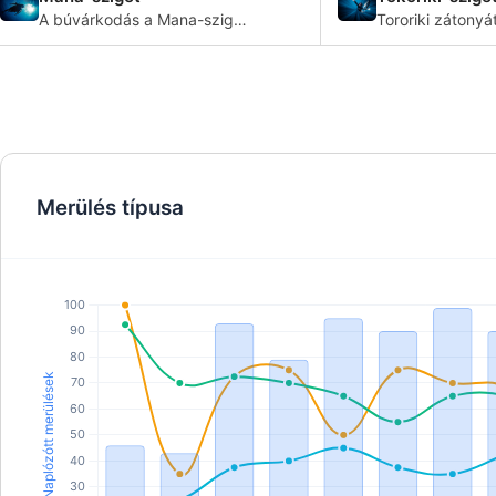
A búvárkodás a Mana-sziget
Tororiki zátonyá
egyik legnépszerűbb
egészséges kora
tevékenysége, amely számos
borítják, beleér
búvárüdülőhel
olyan fajt is, am
Merülés típusa