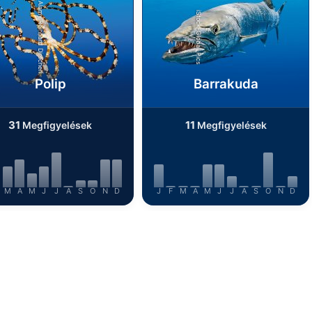
Alamy/Reinhard Dirscherl
iStock-Global_Pics
Polip
Barrakuda
31
11
Megfigyelések
Megfigyelések
M
A
M
J
J
A
S
O
N
D
J
F
M
A
M
J
J
A
S
O
N
D