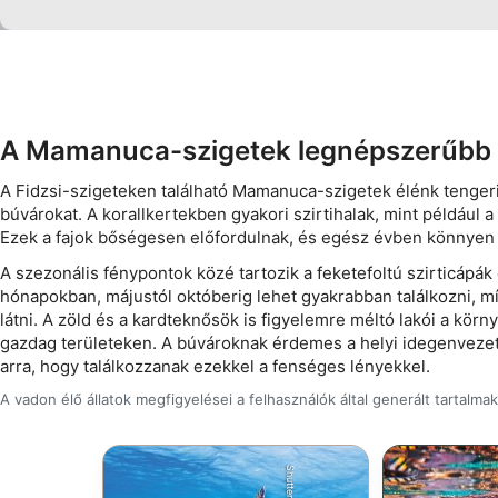
Use precise geolocation data
Identify devices based on information actively requested
Non-IAB processing purposes:
A Mamanuca-szigetek legnépszerűbb v
Necessary
A Fidzsi-szigeteken található Mamanuca-szigetek élénk tengeri 
Performance
búvárokat. A korallkertekben gyakori szirtihalak, mint például a
Ezek a fajok bőségesen előfordulnak, és egész évben könnyen 
Functional
A szezonális fénypontok közé tartozik a feketefoltú szirticáp
Advertising
hónapokban, májustól októberig lehet gyakrabban találkozni, m
látni. A zöld és a kardteknősök is figyelemre méltó lakói a kör
gazdag területeken. A búvároknak érdemes a helyi idegenvezető
arra, hogy találkozzanak ezekkel a fenséges lényekkel.
A vadon élő állatok megfigyelései a felhasználók által generált tartalma