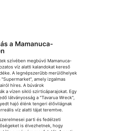
dás a Mamanuca-
en
getek szívében megbúvó Mamanuca-
tozatos víz alatti kalandokat kereső
déke. A legnépszerűbb merülőhelyek
a "Supermarket", amely izgalmas
airól híres. A búvárok
k a vízen sikló szirticáparajokat. Egy
edő látványosság a "Tavarua Wreck",
lyedt hajó élénk tengeri élővilágnak
rreális víz alatti tájat teremtve.
zerelmesei parti és fedélzeti
tőségeket is élvezhetnek, hogy