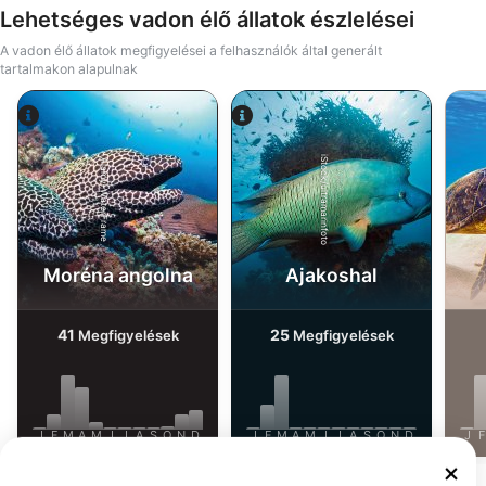
Lehetséges vadon élő állatok észlelései
A vadon élő állatok megfigyelései a felhasználók által generált
tartalmakon alapulnak
iStock/ultramarinfoto
Alamy-WaterFrame
Moréna angolna
Ajakoshal
41
25
Megfigyelések
Megfigyelések
J
F
M
A
M
J
J
A
S
O
N
D
J
F
M
A
M
J
J
A
S
O
N
D
J
F