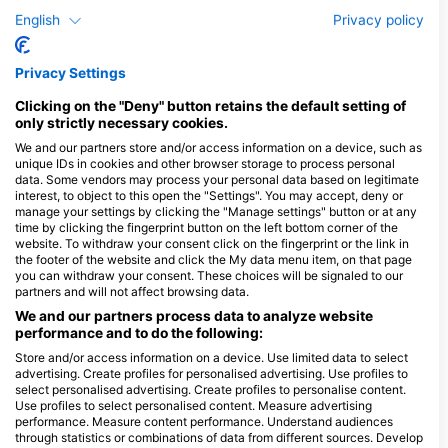
További állatok megjelenítése
English
Privacy policy
Merülőközpontok, amelyek ezt a
Privacy Settings
merülőhelyet kínálják
Clicking on the "Deny" button retains the default setting of
only strictly necessary cookies.
Whale Wish Diving
We and our partners store and/or access information on a device, such as
79/115 Soi Saiyuan, Rawai, 83100
Khao Lak Scuba Adventures
unique IDs in cookies and other browser storage to process personal
Mueang Phuket, Phuket, Thaiföld
data. Some vendors may process your personal data based on legitimate
13/47 Moo 7, T. Khuk Khak, 82220
A. Takuapa, Phang Nga, Thaiföld
interest, to object to this open the "Settings". You may accept, deny or
manage your settings by clicking the "Manage settings" button or at any
time by clicking the fingerprint button on the left bottom corner of the
website. To withdraw your consent click on the fingerprint or the link in
Sirolodive
the footer of the website and click the My data menu item, on that page
43/52 Viset Road, T. Rawai,
4/53 Moo 7, Khuk K
you can withdraw your consent. These choices will be signaled to our
83130 Phuket, Thaiföld
Takua Pa, 82190 P
partners and will not affect browsing data.
Nga, Thaiföld
We and our partners process data to analyze website
ScubaNicks, Victoria Fawcus-Robinson
Andaman Scuba
performance and to do the following:
90/8 Kanjana 2, Soi Sai
69/3 Moo 5, 82220
Yuan, 83130 Phuket,
Lak, Thaiföld
Store and/or access information on a device. Use limited data to select
Thaiföld
advertising. Create profiles for personalised advertising. Use profiles to
select personalised advertising. Create profiles to personalise content.
Champagne Diving
Use profiles to select personalised content. Measure advertising
36/10 Moo 2, Soi Palai,
soi 10 35/221 Chao
performance. Measure content performance. Understand audiences
Chalong, Muaeng, 83130
Village,Chao Fha G
Phuket, Thaiföld
Home 5, Vichee, Ph
through statistics or combinations of data from different sources. Develop