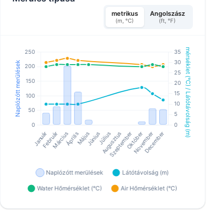
metrikus
Angolszász
(m, °C)
(ft, °F)