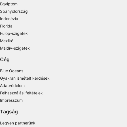
Egyiptom
Measure advertising performance
Spanyolország
Measure content performance
Indonézia
Florida
Understand audiences through statistics or
Fülöp-szigetek
combinations of data from different sources
Mexikó
Develop and improve services
Maldív-szigetek
Use limited data to select content
Cég
IAB Special Features:
Blue Oceans
Use precise geolocation data
Gyakran ismételt kérdések
Adatvédelem
Identify devices based on information
actively requested
Felhasználási feltételek
Impresszum
Non-IAB processing purposes:
Necessary
Tagság
Performance
Legyen partnerünk