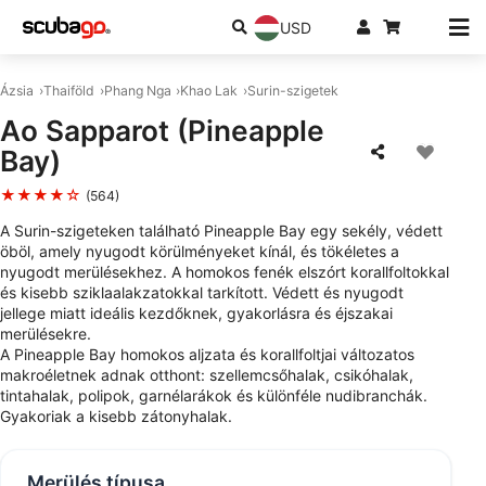
USD
Ázsia
Thaiföld
Phang Nga
Khao Lak
Surin-szigetek
Ao Sapparot (Pineapple
Bay)
★★★★☆
(564)
A Surin-szigeteken található Pineapple Bay egy sekély, védett
öböl, amely nyugodt körülményeket kínál, és tökéletes a
nyugodt merülésekhez. A homokos fenék elszórt korallfoltokkal
és kisebb sziklaalakzatokkal tarkított. Védett és nyugodt
jellege miatt ideális kezdőknek, gyakorlásra és éjszakai
merülésekre.
A Pineapple Bay homokos aljzata és korallfoltjai változatos
makroéletnek adnak otthont: szellemcsőhalak, csikóhalak,
tintahalak, polipok, garnélarákok és különféle nudibranchák.
Gyakoriak a kisebb zátonyhalak.
Merülés típusa