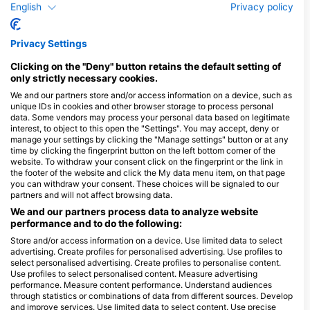
English
Privacy policy
Polip
Rák
Privacy Settings
9
4
Megfigyelések
Megfigyelések
Clicking on the "Deny" button retains the default setting of
only strictly necessary cookies.
We and our partners store and/or access information on a device, such as
unique IDs in cookies and other browser storage to process personal
data. Some vendors may process your personal data based on legitimate
J
F
M
A
M
J
J
A
S
O
N
D
J
F
M
A
M
J
J
A
S
O
N
D
interest, to object to this open the "Settings". You may accept, deny or
manage your settings by clicking the "Manage settings" button or at any
time by clicking the fingerprint button on the left bottom corner of the
website. To withdraw your consent click on the fingerprint or the link in
Merülőközpontok, amelyek ezt a
the footer of the website and click the My data menu item, on that page
you can withdraw your consent. These choices will be signaled to our
merülőhelyet kínálják
partners and will not affect browsing data.
We and our partners process data to analyze website
performance and to do the following:
Tauchsportcenter Esslingen
Kron Diving, Andreas Kron
Store and/or access information on a device. Use limited data to select
Marie-Curie-Str. 5, 73770
Kampor 413a, 51280 RAB,
advertising. Create profiles for personalised advertising. Use profiles to
Denkendorf bei Esslingen,
HorvÁtorszÁg
Németország
select personalised advertising. Create profiles to personalise content.
Use profiles to select personalised content. Measure advertising
performance. Measure content performance. Understand audiences
Közelben lévő merülőhelyek
through statistics or combinations of data from different sources. Develop
and improve services. Use limited data to select content. Use precise