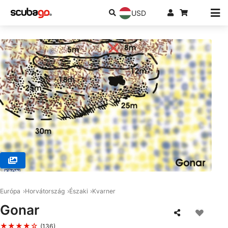
USD
© Andreas Kron d.o.o., 51280 RAB
Európa
Horvátország
Északi
Kvarner
Gonar
★★★★☆
(136)