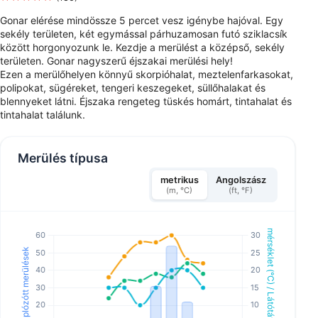
Gonar elérése mindössze 5 percet vesz igénybe hajóval. Egy
sekély területen, két egymással párhuzamosan futó sziklacsík
között horgonyozunk le. Kezdje a merülést a középső, sekély
területen. Gonar nagyszerű éjszakai merülési hely!
Ezen a merülőhelyen könnyű skorpióhalat, meztelenfarkasokat,
polipokat, sügéreket, tengeri keszegeket, süllőhalakat és
blennyeket látni. Éjszaka rengeteg tüskés homárt, tintahalat és
tintahalat találunk.
Merülés típusa
metrikus
Angolszász
(m, °C)
(ft, °F)