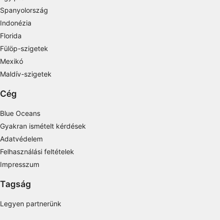
Measure advertising performance
Spanyolország
Indonézia
Measure content performance
Florida
Understand audiences through statistics or
Fülöp-szigetek
combinations of data from different sources
Mexikó
Develop and improve services
Maldív-szigetek
Cég
Use limited data to select content
IAB Special Features:
Blue Oceans
Use precise geolocation data
Gyakran ismételt kérdések
Adatvédelem
Identify devices based on information
Felhasználási feltételek
actively requested
Impresszum
Non-IAB processing purposes:
Tagság
Necessary
Legyen partnerünk
Performance