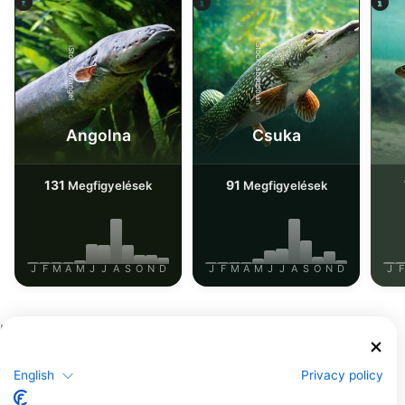
iStock-abadonian
iStock-wrangel
Angolna
Csuka
131
91
Megfigyelések
Megfigyelések
J
F
M
A
M
J
J
A
S
O
N
D
J
F
M
A
M
J
J
A
S
O
N
D
J
F
Merülőközpontok, amelyek ezt a
merülőhelyet kínálják
English
Privacy policy