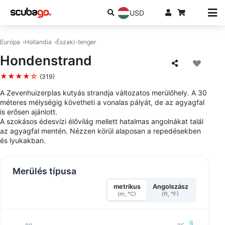
USD
Európa
Hollandia
Északi-tenger
Hondenstrand
★★★★☆
(319)
A Zevenhuizerplas kutyás strandja változatos merülőhely. A 30
méteres mélységig követheti a vonalas pályát, de az agyagfal
is erősen ajánlott.
A szokásos édesvízi élővilág mellett hatalmas angolnákat talál
az agyagfal mentén. Nézzen körül alaposan a repedésekben
és lyukakban.
Merülés típusa
metrikus
Angolszász
(m, °C)
(ft, °F)