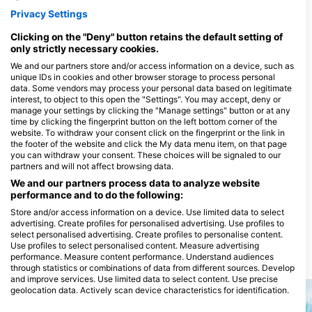
Scublue Dive Center
Privacy Settings
Hendrik van Ravestijnplein 76, 2282
GX Rijswijk, Hollandia
IN2DIVE DIVE CENTER, Max.
Clicking on the "Deny" button retains the default setting of
2 cursisten per instructeur
only strictly necessary cookies.
Hermanus M H Coenradistraat 3,
3123 CM Schiedam, Hollandia
We and our partners store and/or access information on a device, such as
unique IDs in cookies and other browser storage to process personal
data. Some vendors may process your personal data based on legitimate
interest, to object to this open the "Settings". You may accept, deny or
StartDuiken, Zoetermeer
manage your settings by clicking the "Manage settings" button or at any
Wattstraat 13 C, 2723 RA
time by clicking the fingerprint button on the left bottom corner of the
Zoetermeer, Hollandia
website. To withdraw your consent click on the fingerprint or the link in
the footer of the website and click the My data menu item, on that page
All Stars Diving
you can withdraw your consent. These choices will be signaled to our
Dunantstraat 48, 2713 VA
partners and will not affect browsing data.
Zoetermeer, Hollandia
We and our partners process data to analyze website
performance and to do the following:
Store and/or access information on a device. Use limited data to select
advertising. Create profiles for personalised advertising. Use profiles to
select personalised advertising. Create profiles to personalise content.
Use profiles to select personalised content. Measure advertising
performance. Measure content performance. Understand audiences
Közelben lévő merülőhelyek
through statistics or combinations of data from different sources. Develop
and improve services. Use limited data to select content. Use precise
geolocation data. Actively scan device characteristics for identification.
You can find further information on data usage by Google here: