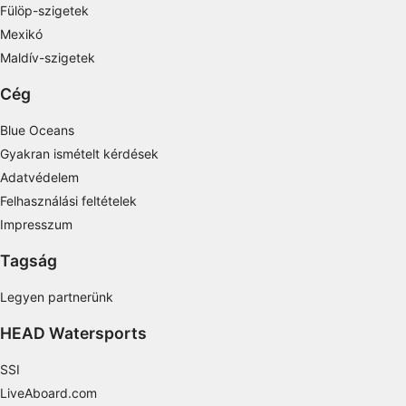
Measure content performance
Fülöp-szigetek
Mexikó
Understand audiences through statistics or
Maldív-szigetek
combinations of data from different sources
Cég
Develop and improve services
Blue Oceans
Use limited data to select content
Gyakran ismételt kérdések
IAB Special Features:
Adatvédelem
Use precise geolocation data
Felhasználási feltételek
Impresszum
Identify devices based on information
actively requested
Tagság
Non-IAB processing purposes:
Legyen partnerünk
Necessary
HEAD Watersports
Performance
SSI
Functional
LiveAboard.com