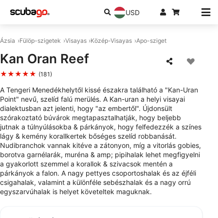
USD
Ázsia
Fülöp-szigetek
Visayas
Közép-Visayas
Apo-sziget
Kan Oran Reef
★★★★★
(181)
A Tengeri Menedékhelytől kissé északra található a "Kan-Uran
Point" nevű, szelíd falú merülés. A Kan-uran a helyi visayai
dialektusban azt jelenti, hogy "az embertől". Újdonsült
szórakoztató búvárok megtapasztalhatják, hogy beljebb
jutnak a túlnyúlásokba & párkányok, hogy felfedezzék a színes
lágy & kemény korallkertek bőséges szelíd robbanását.
Nudibranchok vannak kitéve a zátonyon, míg a vitorlás gobies,
borotva garnélarák, muréna & amp; pipihalak lehet megfigyelni
a gyakorlott szemmel a korallok & szivacsok mentén a
párkányok a falon. A nagy pettyes csoportoshalak és az éjféli
csigahalak, valamint a különféle sebészhalak és a nagy orrú
egyszarvúhalak is helyet követeltek maguknak.