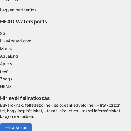
Performance
Legyen partnerünk
Functional
HEAD Watersports
Advertising
SSI
LiveAboard.com
Mares
Aqualung
Apeks
rEvo
Zoggs
HEAD
Hírlevél feliratkozás
Búvároknak, felfedezőknek és óceánkedvelőknek – Iratkozzon
fel, hogy inspirációkat, utazási híreket és utazási információkat
kapjon e-mailben.
Feliratkozás