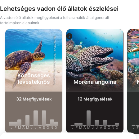
Lehetséges vadon élő állatok észlelései
A vadon élő állatok megfigyelései a felhasználók által generált
tartalmakon alapulnak
Shutterstock-Shane Myers Photography
Alamy-WaterFrame
Közönséges
levesteknős
Moréna angolna
32
12
Megfigyelések
Megfigyelések
J
F
M
A
M
J
J
A
S
O
N
D
J
F
M
A
M
J
J
A
S
O
N
D
J
F