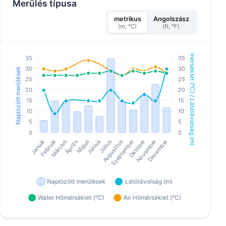
Merülés típusa
metrikus
Angolszász
(m, °C)
(ft, °F)