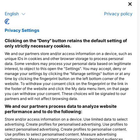
További állatok megjelenítése
English
Privacy policy
Merülőközpontok, amelyek ezt a
merülőhelyet kínálják
Privacy Settings
Clicking on the "Deny" button retains the default setting of
only strictly necessary cookies.
LA TORTUE DIVE CENTER
We and our partners store and/or access information on a device, such as
Masaplod Norte, dauin, 6217 Dauin,
Silver Reef Dive Resort Dauin,
Negros - FÜlÖp-szigetek
unique IDs in cookies and other browser storage to process personal
Silver Reef Dive Resort
data. Some vendors may process your personal data based on legitimate
KM 21 National Highway, 6217
interest, to object to this open the "Settings". You may accept, deny or
Dauin, Negros - FÜlÖp-szigetek
manage your settings by clicking the "Manage settings" button or at any
time by clicking the fingerprint button on the left bottom corner of the
website. To withdraw your consent click on the fingerprint or the link in
Apo Scuba Diving
the footer of the website and click the My data menu item, on that page
you can withdraw your consent. These choices will be signaled to our
Poblacion District 1, 6217
Dauin, Negros - FÜlÖp-
partners and will not affect browsing data.
szigetek
We and our partners process data to analyze website
KIM’S DIVE REORT
performance and to do the following:
Masaplud, 6217 Dauin,
Store and/or access information on a device. Use limited data to select
Negros - FÜlÖp-szigetek
advertising. Create profiles for personalised advertising. Use profiles to
select personalised advertising. Create profiles to personalise content.
Use profiles to select personalised content. Measure advertising
performance. Measure content performance. Understand audiences