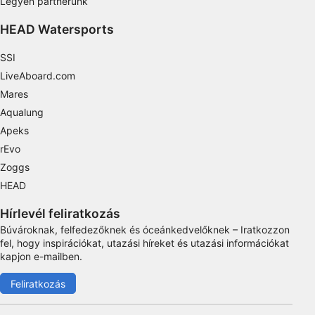
Legyen partnerünk
Functional
HEAD Watersports
Advertising
SSI
LiveAboard.com
Mares
Aqualung
Apeks
rEvo
Zoggs
HEAD
Hírlevél feliratkozás
Búvároknak, felfedezőknek és óceánkedvelőknek – Iratkozzon
fel, hogy inspirációkat, utazási híreket és utazási információkat
kapjon e-mailben.
Feliratkozás