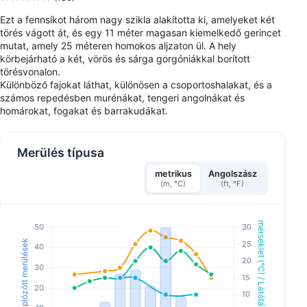
Ezt a fennsíkot három nagy szikla alakította ki, amelyeket két
törés vágott át, és egy 11 méter magasan kiemelkedő gerincet
mutat, amely 25 méteren homokos aljzaton ül. A hely
körbejárható a két, vörös és sárga gorgóniákkal borított
törésvonalon.
Különböző fajokat láthat, különösen a csoportoshalakat, és a
számos repedésben murénákat, tengeri angolnákat és
homárokat, fogakat és barrakudákat.
Merülés típusa
metrikus
Angolszász
(m, °C)
(ft, °F)