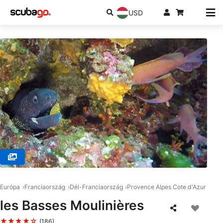
USD
© LE BRUSC PLONGÉE, 83140 SIX-FOURS-LES-PLAGES
Európa
Franciaország
Dél-Franciaország
Provence Alpes Cote d'Azur
les Basses Moulinières
★★★★☆
(186)