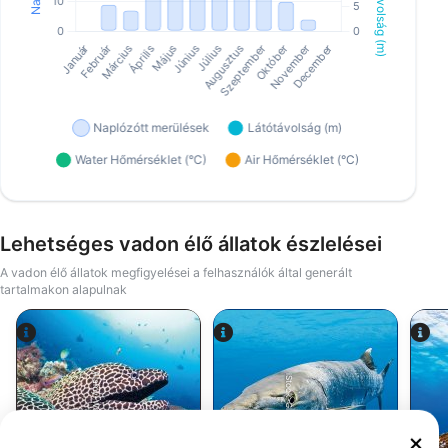
Lehetséges vadon élő állatok észlelései
A vadon élő állatok megfigyelései a felhasználók által generált
tartalmakon alapulnak
Alamy-WaterFrame
iStock-Global_Pics