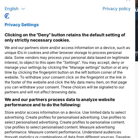
English
Privacy policy
Moréna angolna
Barrakuda
sü
Privacy Settings
32
10
Megfigyelések
Megfigyelések
Clicking on the "Deny" button retains the default setting of
only strictly necessary cookies.
We and our partners store and/or access information on a device, such as
unique IDs in cookies and other browser storage to process personal
J
F
M
A
M
J
J
A
S
O
N
D
J
F
M
A
M
J
J
A
S
O
N
D
J
F
data. Some vendors may process your personal data based on legitimate
interest, to object to this open the "Settings". You may accept, deny or
manage your settings by clicking the "Manage settings" button or at any
time by clicking the fingerprint button on the left bottom corner of the
Merülőközpontok, amelyek ezt a
website. To withdraw your consent click on the fingerprint or the link in
the footer of the website and click the My data menu item, on that page
merülőhelyet kínálják
you can withdraw your consent. These choices will be signaled to our
partners and will not affect browsing data.
We and our partners process data to analyze website
LE BRUSC PLONGÉE
performance and to do the following:
29 rue des Pêcheurs, 83140 SIX-
Funny Diving GmbH,
FOURS-LES-PLAGES,
Store and/or access information on a device. Use limited data to select
Tauchcontainer.ch
FranciaorszÁg
advertising. Create profiles for personalised advertising. Use profiles to
Bahnhofstrasse 4, 4142
select personalised advertising. Create profiles to personalise content.
Muenchenstein, SvÁjc
Use profiles to select personalised content. Measure advertising
performance. Measure content performance. Understand audiences
through statistics or combinations of data from different sources. Develop