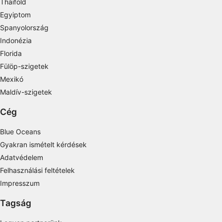
Thaiföld
Measure advertising performance
Egyiptom
Spanyolország
Measure content performance
Indonézia
Florida
Understand audiences through statistics or
combinations of data from different sources
Fülöp-szigetek
Mexikó
Develop and improve services
Maldív-szigetek
Use limited data to select content
Cég
IAB Special Features:
Blue Oceans
Use precise geolocation data
Gyakran ismételt kérdések
Identify devices based on information
Adatvédelem
actively requested
Felhasználási feltételek
Non-IAB processing purposes:
Impresszum
Necessary
Tagság
Performance