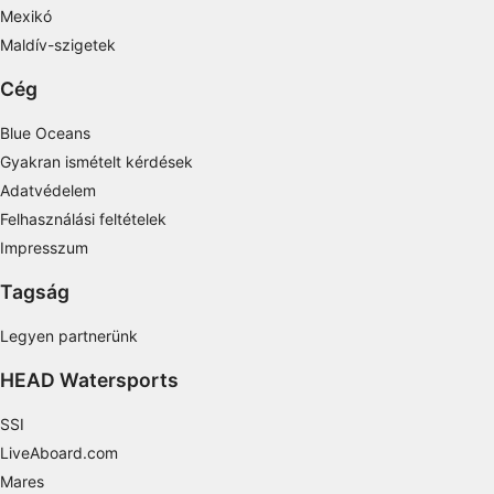
Mexikó
Identify devices based on information
actively requested
Maldív-szigetek
Non-IAB processing purposes:
Cég
Necessary
Blue Oceans
Performance
Gyakran ismételt kérdések
Adatvédelem
Functional
Felhasználási feltételek
Advertising
Impresszum
Tagság
Legyen partnerünk
HEAD Watersports
SSI
LiveAboard.com
Mares