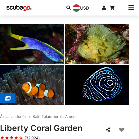
USD
© Amed Jepun Divers, 80852 Amed, Karangasem
Ázsia
Indonézia
Bali
Tulamben és Amed
Liberty Coral Garden
★★★★☆
(32,924)