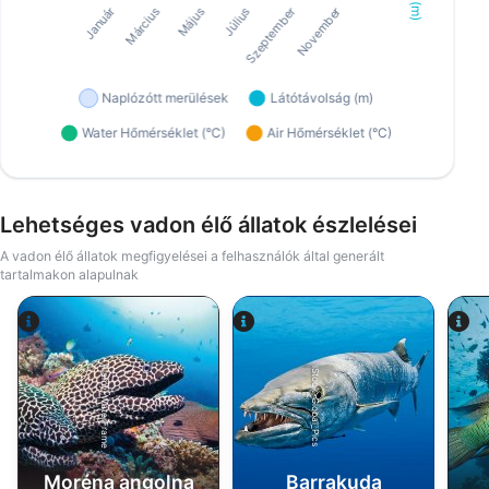
Lehetséges vadon élő állatok észlelései
A vadon élő állatok megfigyelései a felhasználók által generált
tartalmakon alapulnak
Alamy-WaterFrame
iStock-Global_Pics
Moréna angolna
Barrakuda