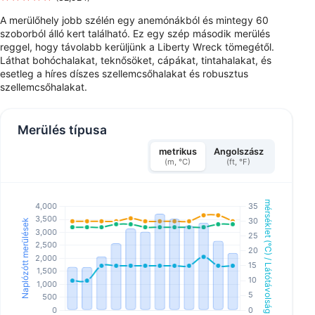
A merülőhely jobb szélén egy anemónákból és mintegy 60
szoborból álló kert található. Ez egy szép második merülés
reggel, hogy távolabb kerüljünk a Liberty Wreck tömegétől.
Láthat bohóchalakat, teknősöket, cápákat, tintahalakat, és
esetleg a híres díszes szellemcsőhalakat és robusztus
szellemcsőhalakat.
Merülés típusa
metrikus
Angolszász
(m, °C)
(ft, °F)