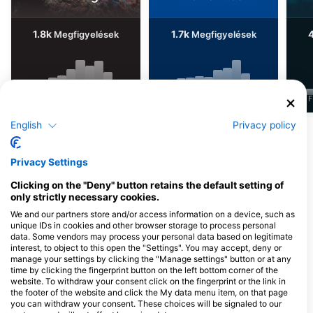
1.8k
1.7k
Megfigyelések
Megfigyelések
J
F
M
A
M
J
J
A
S
O
N
D
J
F
M
A
M
J
J
A
S
O
N
D
J
F
English
Privacy policy
További állatok megjelenítése
Privacy Settings
Merülőközpontok, amelyek ezt a
Clicking on the "Deny" button retains the default setting of
merülőhelyet kínálják
only strictly necessary cookies.
We and our partners store and/or access information on a device, such as
unique IDs in cookies and other browser storage to process personal
Nico Dives Cool Bali
data. Some vendors may process your personal data based on legitimate
Jl. Sekuta 114 Sanur, 80228
interest, to object to this open the "Settings". You may accept, deny or
Denpasar, BA - IndonÉzia
manage your settings by clicking the "Manage settings" button or at any
time by clicking the fingerprint button on the left bottom corner of the
website. To withdraw your consent click on the fingerprint or the link in
the footer of the website and click the My data menu item, on that page
you can withdraw your consent. These choices will be signaled to our
ADVENTURE DIVERS BALI