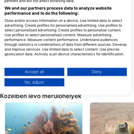
partners and will not affect browsing data.
Jalan I Ketut Natih,, 80852
We and our partners process data to analyze website
Karangasem, BA - IndonÉzia
performance and to do the following:
Store and/or access information on a device. Use limited data to select
advertising. Create profiles for personalised advertising. Use profiles to
Fresh Fins Diving
select personalised advertising. Create profiles to personalise content.
Jalan Raya Amed Jemeluk,
Jl. Raya Kubu, 808
Use profiles to select personalised content. Measure advertising
80852 Amed-Karangasem,
Karangasem, BA -
performance. Measure content performance. Understand audiences
BA - IndonÉzia
IndonÉzia
through statistics or combinations of data from different sources. Develop
Mavi Diving
Ocean Tree Bali
and improve services. Use limited data to select content. Use precise
Jl;. Singaraja - Amlapura
Jalan Ketut Natih, 
geolocation data. Actively scan device characteristics for identification.
Sambirenteng , Tejakula,
Karangasem, BA -
You can find further information on data usage by Google here:
81173 Singaraja, BA -
IndonÉzia
IndonÉzia
https://business.safety.google/privacy/
AMED DIVE EXPLORER
Data may be shared outside of the European Union and send to the USA.
Accept all
Deny
Jl. IKetut Natih, 80852
Jl. Raya Abang - Ku
Your consent and the cookie policy applies solely to this website/app.
Amed, BA - IndonÉzia
80853 Karangasem.,
IndonÉzia
No, adjust
View Partner List (1 IAB Vendors)
We use your data for the following purposes:
Közelben lévő merülőhelyek
IAB processing purposes:
Store and/or access information on a device
Use limited data to select advertising
Create profiles for personalised advertising