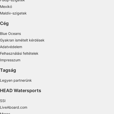
Create profiles for personalised advertising
Mexikó
Use profiles to select personalised
Maldív-szigetek
advertising
Cég
Create profiles to personalise content
Blue Oceans
Use profiles to select personalised content
Gyakran ismételt kérdések
Adatvédelem
Measure advertising performance
Felhasználási feltételek
Measure content performance
Impresszum
Understand audiences through statistics or
Tagság
combinations of data from different sources
Legyen partnerünk
Develop and improve services
HEAD Watersports
Use limited data to select content
SSI
IAB Special Features:
LiveAboard.com
Use precise geolocation data
Mares