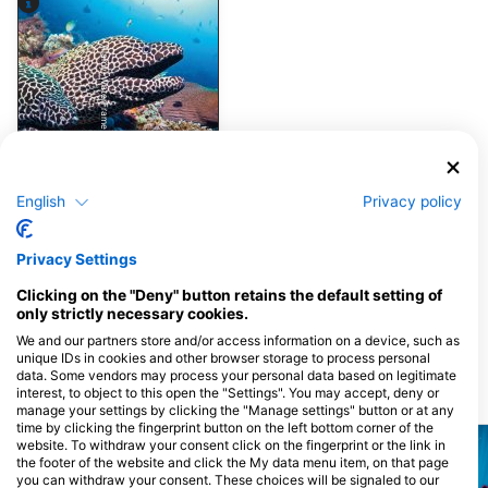
Alamy-WaterFrame
Moréna angolna
English
Privacy policy
4
Megfigyelések
Privacy Settings
Clicking on the "Deny" button retains the default setting of
only strictly necessary cookies.
J
F
M
A
M
J
J
A
S
O
N
D
We and our partners store and/or access information on a device, such as
unique IDs in cookies and other browser storage to process personal
data. Some vendors may process your personal data based on legitimate
interest, to object to this open the "Settings". You may accept, deny or
Közelben lévő merülőhelyek
manage your settings by clicking the "Manage settings" button or at any
time by clicking the fingerprint button on the left bottom corner of the
website. To withdraw your consent click on the fingerprint or the link in
the footer of the website and click the My data menu item, on that page
you can withdraw your consent. These choices will be signaled to our