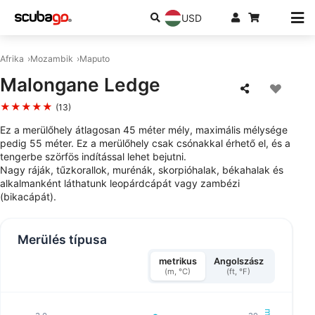
USD
Afrika
Mozambik
Maputo
Malongane Ledge
★★★★★
(13)
Ez a merülőhely átlagosan 45 méter mély, maximális mélysége
pedig 55 méter. Ez a merülőhely csak csónakkal érhető el, és a
tengerbe szörfös indítással lehet bejutni.
Nagy ráják, tűzkorallok, murénák, skorpióhalak, békahalak és
alkalmanként láthatunk leopárdcápát vagy zambézi
(bikacápát).
Merülés típusa
metrikus
Angolszász
(m, °C)
(ft, °F)