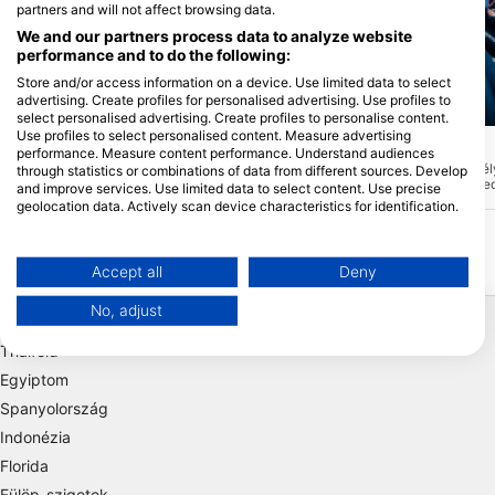
partners and will not affect browsing data.
We and our partners process data to analyze website
performance and to do the following:
Store and/or access information on a device. Use limited data to select
advertising. Create profiles for personalised advertising. Use profiles to
Scubapro, Stephen Frink
Mares, Predrag Vuckovic
select personalised advertising. Create profiles to personalise content.
Use profiles to select personalised content. Measure advertising
Steves Ledge
Checkers
(★4.2)
(★4.0)
performance. Measure content performance. Understand audiences
Ez a merülőhely átlagos mélysége 15
A Checkers átlagos mél
through statistics or combinations of data from different sources. Develop
méter, maximális mélysége 17 méter, és
maximális mélysége pedi
and improve services. Use limited data to select content. Use precise
igazán jó merülés az újonnan képzett
merülőhely is csak egy r
geolocation data. Actively scan device characteristics for identification.
búvárok számára. A merülőhely csak
érhető el, és minden bú
hajóval közelíthető meg.
érdekes.
You can find further information on data usage by Google here:
https://business.safety.google/privacy/
Data may be shared outside of the European Union and send to the USA.
Accept all
Deny
Your consent and the cookie policy applies solely to this website/app.
Népszerű Úticélok
No, adjust
View Partner List (1 IAB Vendors)
We use your data for the following purposes:
Thaiföld
IAB processing purposes:
Egyiptom
Store and/or access information on a device
Spanyolország
Indonézia
Use limited data to select advertising
Florida
Fülöp-szigetek