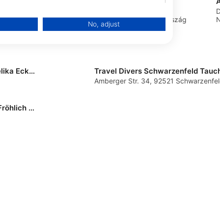
kademie
Tauch-Service Ullmann
A
Fürth,
Egerländer Str. 4, 92670
D
Windischeschenbach, Németország
No, adjust
Actionsport Regensburg Tauchschule-Reisebüro, Angelika Eckert
Amberger Str. 34, 92521 Schwarzenfe
H2O Tauchsportzentrum, Nadine Fischer und Thomas Fröhlich GbR
data from different sources