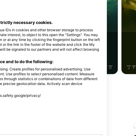
iStock-abadonian
Perch
Csuka
strictly necessary cookies.
que IDs in cookies and other browser storage to process
e interest, to object to this open the "Settings". You may
65
gfigyelések
Megfigyelések
or at any time by clicking the fingerprint button on the left
 or the link in the footer of the website and click the My
l be signaled to our partners and will not affect browsing
e and to do the following:
J
J
A
S
O
N
D
J
F
M
A
M
J
J
A
S
O
N
D
J
F
sing. Create profiles for personalised advertising. Use
tent. Use profiles to select personalised content. Measure
through statistics or combinations of data from different
se precise geolocation data. Actively scan device
ss.safety.google/privacy/
őhelyet kínálják