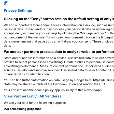
Shutterstock-dushkovladimir
iStock-jpa1999
Privacy Settings
Édesvízi Rák
Clicking on the "Deny" button retains the default setting of only 
We and our partners store and/or access information on a device, such as uni
personal data. Some vendors may process your personal data based on legitimat
524
158
Megfigyelések
Me
accept, deny or manage your settings by clicking the "Manage settings" button 
bottom corner of the website. To withdraw your consent click on the fingerprint
data menu item, on that page you can withdraw your consent. These choices wil
data.
We and our partners process data to analyze website performanc
J
F
M
A
M
J
J
A
S
O
N
D
J
F
M
A
M
Store and/or access information on a device. Use limited data to select adverti
profiles to select personalised advertising. Create profiles to personalise con
advertising performance. Measure content performance. Understand audiences 
sources. Develop and improve services. Use limited data to select content. U
characteristics for identification.
You can find further information on data usage by Google here: https://busine
Data may be shared outside of the European Union and send to the USA.
Merülőközpontok, amelyek ezt a merül
Your consent and the cookie policy applies solely to this website/app.
View Partner List (1 IAB Vendors)
We use your data for the following purposes:
IAB processing purposes: