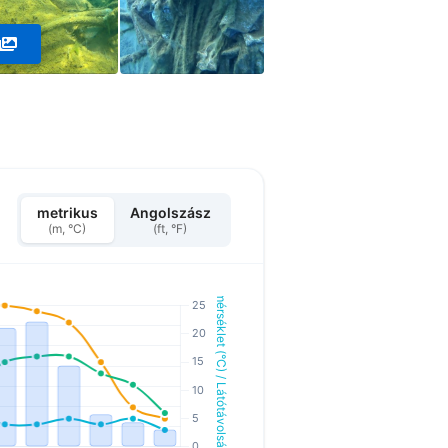
metrikus
Angolszász
(m, °C)
(ft, °F)