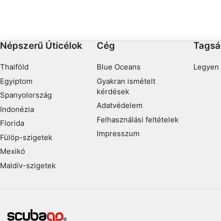
például kisebb roncsok és egyéb szemét között. A
hozzáférés egyszerű egy gyaloghídon keresztül, a
mélység legfeljebb 20 méterig terjed.
Népszerű Úticélok
Cég
Tagsá
Thaiföld
Blue Oceans
Legyen 
Egyiptom
Gyakran ismételt
kérdések
Spanyolország
Adatvédelem
Indonézia
Felhasználási feltételek
Florida
Impresszum
Fülöp-szigetek
Mexikó
Maldív-szigetek