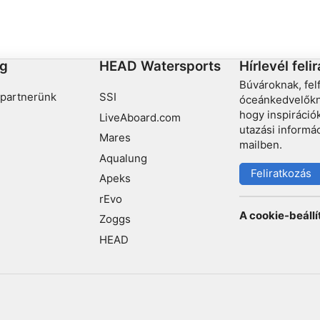
VW Bogár roncsát találjuk, előtte és mögötte fák és
sziklák.
g
HEAD Watersports
Hírlevél feli
Búvároknak, fe
partnerünk
SSI
óceánkedvelőkne
hogy inspirációk
LiveAboard.com
utazási informá
Mares
mailben.
Aqualung
Feliratkozás
Apeks
rEvo
A cookie-beáll
Zoggs
HEAD