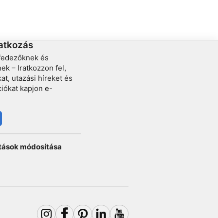
m mélyen). A sziklák hasadékaiban nagyméretű
fák
angolnarudakat találhat.
ratkozás
lfedezőknek és
k – Iratkozzon fel,
at, utazási híreket és
ciókat kapjon e-
ítások módosítása