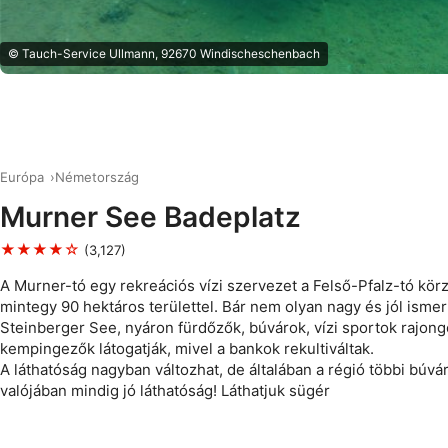
© Tauch-Service Ullmann, 92670 Windischeschenbach
Európa
Németország
Murner See Badeplatz
★★★★☆
(3,127)
A Murner-tó egy rekreációs vízi szervezet a Felső-Pfalz-tó kör
mintegy 90 hektáros területtel. Bár nem olyan nagy és jól ismert
Steinberger See, nyáron fürdőzők, búvárok, vízi sportok rajong
kempingezők látogatják, mivel a bankok rekultiváltak.
A láthatóság nagyban változhat, de általában a régió többi búv
valójában mindig jó láthatóság! Láthatjuk sügér