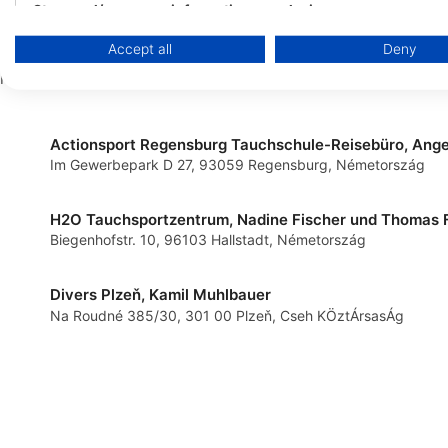
TSA-Tauch Sport A
Store and/or access information on a device
ScubaholiX-Tauchschule und
Tannenstraße 1, 90762 
Németország
Tauchreisen
Accept all
Deny
Use limited data to select advertising
Winterleitenstr. 9, 92690 Pressath,
Németország
Create profiles for personalised advertising
Use profiles to select personalised advertising
Im Gewerbepark D 27, 93059 Regensburg, Németország
Create profiles to personalise content
Use profiles to select personalised content
Biegenhofstr. 10, 96103 Hallstadt, Németország
Measure advertising performance
Divers Plzeň, Kamil Muhlbauer
Measure content performance
Na Roudné 385/30, 301 00 Plzeň, Cseh KÖztÁrsasÁg
Understand audiences through statistics or combinations of 
Develop and improve services
Use limited data to select content