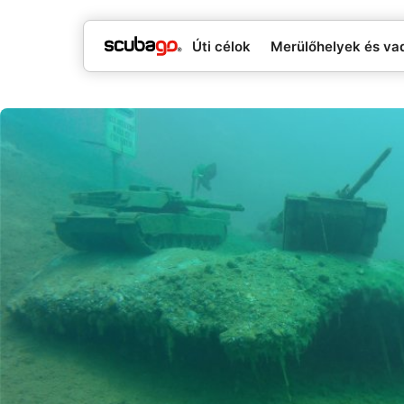
Úti célok
Merülőhelyek és va