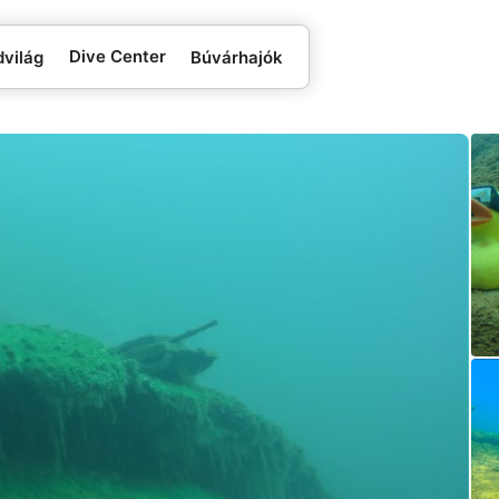
Dive Center
dvilág
Búvárhajók