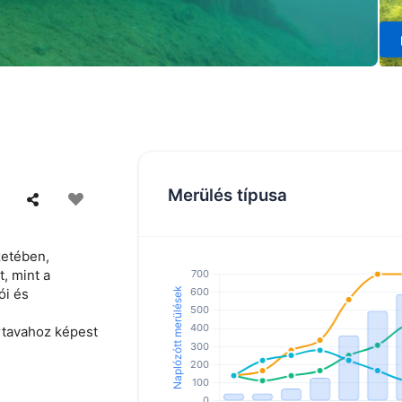
Merülés típusa
zetében,
, mint a
ói és
ártavahoz képest