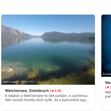
Scuba
Wa
Hans Peter R. (#3160751)
(★3
Walchensee, Steinbruch
(★3.9)
Wal
A bejárat a Walchensee-tó déli partján, a Jachenau
par
felé vezető fizetős útról nyílik, és a parkolóból egy
bej
kis lépcsőn keresztül érhető el. A víz alatt zord
vis
sziklafalakat és nagy víz alatti sziklákat talál (20-40
els