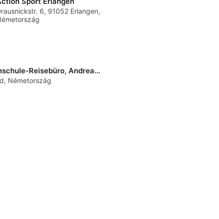
ction Sport Erlangen
rausnickstr. 6, 91052 Erlangen,
Németország
Travel Divers Schwarzenfeld Tauchschule-Reisebüro, Andreas Burgdorf
ld, Németország