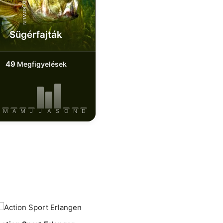
iStock-ANDY_BOWLIN
Sügérfajták
49
Megfigyelések
M
A
M
J
J
A
S
O
N
D