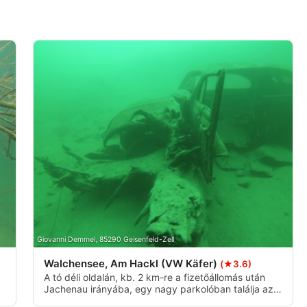
Giovanni Demmel, 85290 Geisenfeld-Zell
Walchensee, Am Hackl (VW Käfer)
(★3.6)
A tó déli oldalán, kb. 2 km-re a fizetőállomás után
Jachenau irányába, egy nagy parkolóban találja az
"Am Hackl" bejáratot. 10 m mélységben balra egy