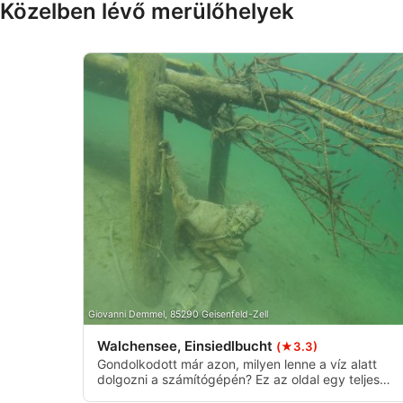
Közelben lévő merülőhelyek
IAB Special Features:
Use precise geolocation data
Identify devices based on information actively requested
Non-IAB processing purposes:
Necessary
Performance
Functional
Advertising
Giovanni Demmel, 85290 Geisenfeld-Zell
Walchensee, Einsiedlbucht
(★3.3)
Gondolkodott már azon, milyen lenne a víz alatt
dolgozni a számítógépén? Ez az oldal egy teljes
munkaasztallal van felszerelve, más törmelékek,