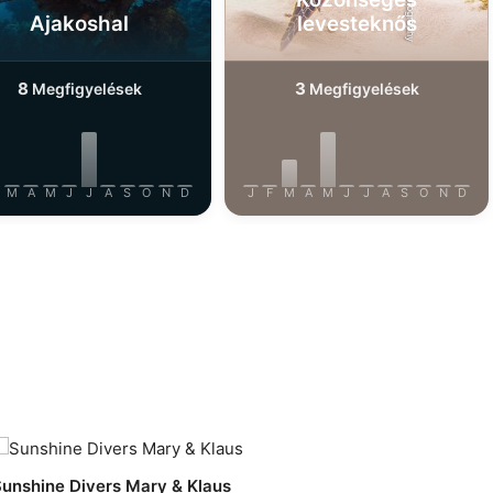
Ajakoshal
levesteknős
8
3
Megfigyelések
Megfigyelések
M
A
M
J
J
A
S
O
N
D
J
F
M
A
M
J
J
A
S
O
N
D
unshine Divers Mary & Klaus