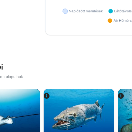
i
kon alapulnak
iStock-Global_Pics