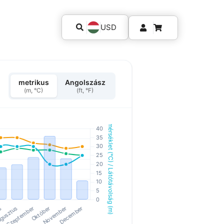
USD
metrikus
Angolszász
(m, °C)
(ft, °F)