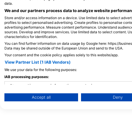
data.
P.O Box 10, 46619 Sharm El Sheikh,
Egyiptom
We and our partners process data to analyze website performanc
Store and/or access information on a device. Use limited data to select adverti
profiles to select personalised advertising. Create profiles to personalise con
advertising performance. Measure content performance. Understand audiences 
sources. Develop and improve services. Use limited data to select content. U
characteristics for identification.
You can find further information on data usage by Google here: https://busine
Pirates Dive Club
Data may be shared outside of the European Union and send to the USA.
Falcon Hills Hotel, 466
Your consent and the cookie policy applies solely to this website/app.
Sharm El-Sheikh, Egyi
View Partner List (1 IAB Vendors)
We use your data for the following purposes:
Mr.Diver Red Sea
IAB processing purposes:
Hollywood Palma Di Sharm Resort, 46619 Sharm El Sheikh, 
Store and/or access information on a device
Accept all
Deny
Use limited data to select advertising
Create profiles for personalised advertising
Use profiles to select personalised advertising