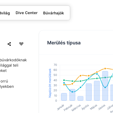
Dive Center
dvilág
Búvárhajók
Merülés típusa
 búvárkodóknak
lággal teli
eket
 orrú
elyekben