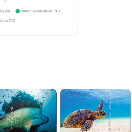
Shutterstock-Shane Myers Photography
iStock/ultramarinfoto
Közönséges