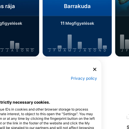
s rája
Barrakuda
11
figyelések
Megfigyelések
J
J
A
S
O
N
D
J
F
M
A
M
J
J
A
S
O
N
D
J
F
További állatok megjelenítése
Privacy policy
őhelyet kínálják
strictly necessary cookies.
que IDs in cookies and other browser storage to process
e interest, to object to this open the "Settings". You may
or at any time by clicking the fingerprint button on the left
 or the link in the footer of the website and click the My
SUBEX The Art of Diving
S
l be signaled to our partners and will not affect browsing