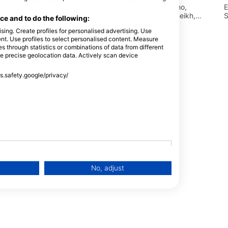
Maritim Jolie Ville Resort + Casino,
E
Naama Bay, 46619 Sharm El Sheikh,
S
e and to do the following:
Egyiptom
sing. Create profiles for personalised advertising. Use
tent. Use profiles to select personalised content. Measure
through statistics or combinations of data from different
se precise geolocation data. Actively scan device
ss.safety.google/privacy/
19 South Sinai,
ptom
Egyiptom
No, adjust