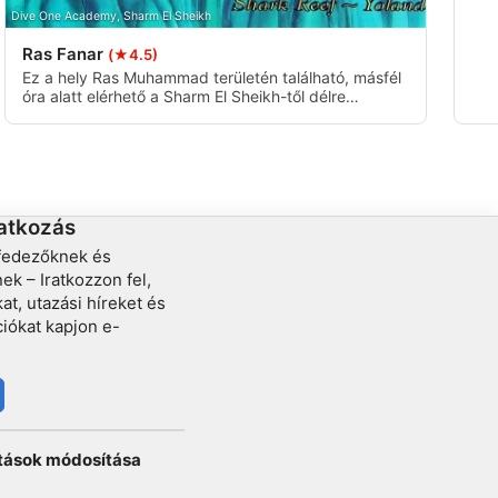
szá
Dive One Academy, Sharm El Sheikh
Ras Fanar
(★4.5)
Ez a hely Ras Muhammad területén található, másfél
óra alatt elérhető a Sharm El Sheikh-től délre
naponta közlekedő hajókkal. Ez egy sodródásos
merülés két zátonyoszlop között, amelyeket az idő
nagy részében erős áramlatok sodornak.
ratkozás
lfedezőknek és
k – Iratkozzon fel,
at, utazási híreket és
ciókat kapjon e-
ítások módosítása