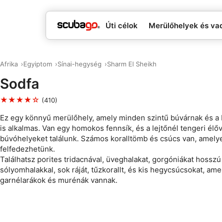
Úti célok
Merülőhelyek és va
Afrika
Egyiptom
Sínai-hegység
Sharm El Sheikh
Sodfa
★★★★☆
(410)
Ez egy könnyű merülőhely, amely minden szintű búvárnak és a
is alkalmas. Van egy homokos fennsík, és a lejtőnél tengeri élővi
búvóhelyeket találunk. Számos koralltömb és csúcs van, amely
felfedezhetünk.
Találhatsz porites tridacnával, üveghalakat, gorgóniákat hosszú
sólyomhalakkal, sok ráját, tűzkorallt, és kis hegycsúcsokat, am
garnélarákok és murénák vannak.