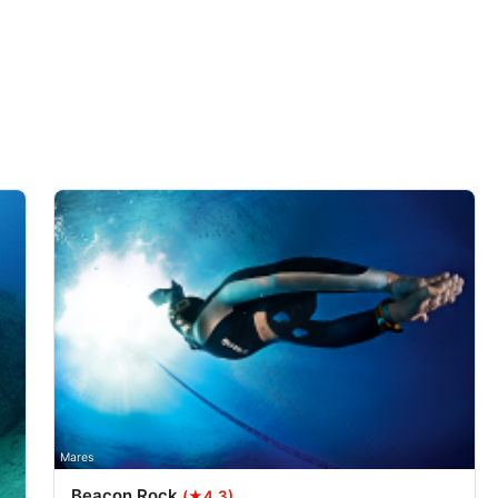
data from different sources
Mares
Beacon Rock
(★4.3)