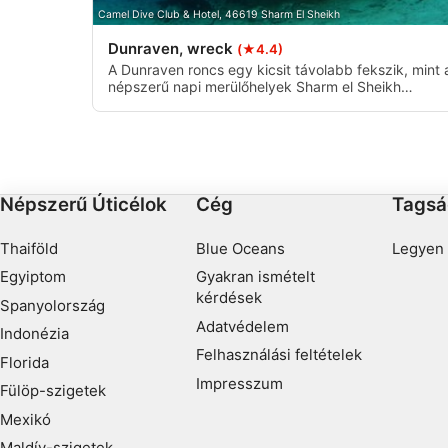
Performance
Camel Dive Club & Hotel, 46619 Sharm El Sheikh
Dunraven, wreck
(★4.4)
Functional
A Dunraven roncs egy kicsit távolabb fekszik, mint 
népszerű napi merülőhelyek Sharm el Sheikh
Advertising
környékén, Shaab Mahmoudnál. Ez a roncs fejjel
lefelé fekszik, és számos fajnak ad menedéket.
Népszerű Úticélok
Cég
Tagsá
Thaiföld
Blue Oceans
Legyen 
Egyiptom
Gyakran ismételt
kérdések
Spanyolország
Adatvédelem
Indonézia
Felhasználási feltételek
Florida
Impresszum
Fülöp-szigetek
Mexikó
Maldív-szigetek