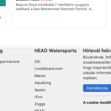
Beacon Rock körülbelül 7 mérföldre nyugatra
található a Ras Mohammed Nemzeti Parktól. A
Sha'ab Mahmoud nagy lagúnájának déli csúcsát
szegélyező nagy korallkitüremkedés. Ennek a
a
peremzátonynak a legdélebbi csúcsán egy fém
jelzőfény található, amely a hely nevét adja. Ez a
hely ad otthont a Dunraven roncsának.
g
HEAD Watersports
Hírlevél feli
Búvároknak, fe
partnerünk
SSI
óceánkedvelőkne
hogy inspirációk
LiveAboard.com
utazási informá
Mares
mailben.
Aqualung
Feliratkozás
Apeks
rEvo
A cookie-beáll
Zoggs
HEAD