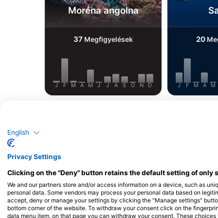
Moréna angolna
Sa
37
20
Megfigyelések
Meg
J
F
M
A
M
J
J
A
S
O
N
D
J
F
M
A
M
English
Privacy Settings
Merülőközpontok, amelyek ezt a merül
Clicking on the "Deny" button retains the default setting of only 
We and our partners store and/or access information on a device, such as uni
personal data. Some vendors may process your personal data based on legitimat
accept, deny or manage your settings by clicking the "Manage settings" button 
bottom corner of the website. To withdraw your consent click on the fingerprint
Camel Dive Club
data menu item, on that page you can withdraw your consent. These choices wil