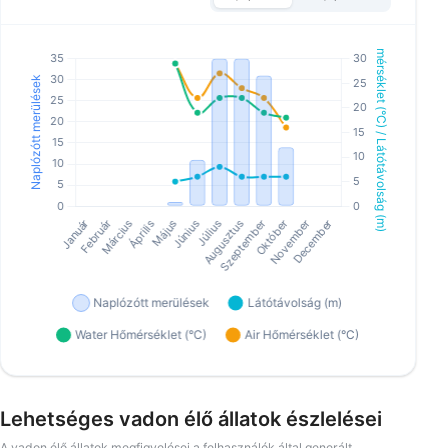
Lehetséges vadon élő állatok észlelései
A vadon élő állatok megfigyelései a felhasználók által generált