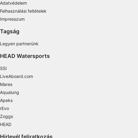
Adatvédelem
Develop and improve services
Felhasználási feltételek
Use limited data to select content
Impresszum
IAB Special Features:
Tagság
Use precise geolocation data
Legyen partnerünk
Identify devices based on information
actively requested
HEAD Watersports
Non-IAB processing purposes:
SSI
Necessary
LiveAboard.com
Mares
Performance
Aqualung
Functional
Apeks
rEvo
Advertising
Zoggs
HEAD
Hírlevél feliratkozás