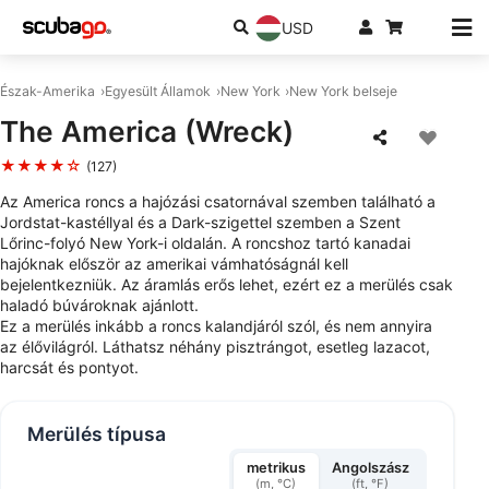
USD
Észak-Amerika
Egyesült Államok
New York
New York belseje
The America (Wreck)
★★★★☆
(127)
Az America roncs a hajózási csatornával szemben található a
Jordstat-kastéllyal és a Dark-szigettel szemben a Szent
Lőrinc-folyó New York-i oldalán. A roncshoz tartó kanadai
hajóknak először az amerikai vámhatóságnál kell
bejelentkezniük. Az áramlás erős lehet, ezért ez a merülés csak
haladó búvároknak ajánlott.
Ez a merülés inkább a roncs kalandjáról szól, és nem annyira
az élővilágról. Láthatsz néhány pisztrángot, esetleg lazacot,
harcsát és pontyot.
Merülés típusa
metrikus
Angolszász
(m, °C)
(ft, °F)