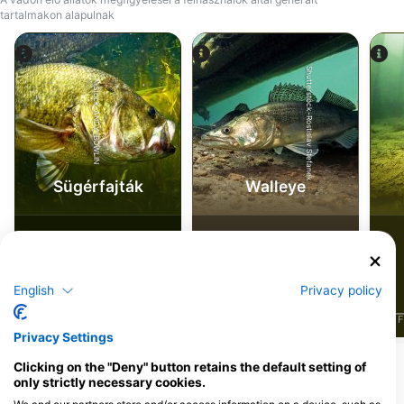
tartalmakon alapulnak
Shutterstock-Rostislav Stefanek
iStock-ANDY_BOWLIN
Sügérfajták
Walleye
26
23
Megfigyelések
Megfigyelések
English
Privacy policy
J
F
M
A
M
J
J
A
S
O
N
D
J
F
M
A
M
J
J
A
S
O
N
D
J
F
Privacy Settings
Clicking on the "Deny" button retains the default setting of
Merülőközpontok, amelyek ezt a
only strictly necessary cookies.
merülőhelyet kínálják