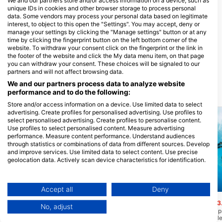
We and our partners store and/or access information on a device, such as
unique IDs in cookies and other browser storage to process personal
data. Some vendors may process your personal data based on legitimate
interest, to object to this open the "Settings". You may accept, deny or
Scuba Venture Inc
manage your settings by clicking the "Manage settings" button or at any
2501 Penn Ave, 19609 Reading, PA
Sharkys Scuba Supply, Mike
time by clicking the fingerprint button on the left bottom corner of the
- EgyesÜlt Államok
Morris
website. To withdraw your consent click on the fingerprint or the link in
1226 Wellington St. W, K1Y 3A1
the footer of the website and click the My data menu item, on that page
Ottawa, ON - Kanada
you can withdraw your consent. These choices will be signaled to our
partners and will not affect browsing data.
We and our partners process data to analyze website
performance and to do the following:
Közelben lévő merülőhelyek
Store and/or access information on a device. Use limited data to select
advertising. Create profiles for personalised advertising. Use profiles to
select personalised advertising. Create profiles to personalise content.
Use profiles to select personalised content. Measure advertising
performance. Measure content performance. Understand audiences
through statistics or combinations of data from different sources. Develop
and improve services. Use limited data to select content. Use precise
geolocation data. Actively scan device characteristics for identification.
You can find further information on data usage by Google here:
https://business.safety.google/privacy/
Data may be shared outside of the European Union and send to the USA.
Mares
Aqualung
Accept all
Deny
Your consent and the cookie policy applies solely to this website/app.
Keuka Lake
Sevey’s Marina
(★4.3)
(★3
No, adjust
View Partner List (1 IAB Vendors)
A Keuka-tó egyike a New York-i Finger-
A Sevey's Marina egy p
tavaknak. A Finger-tavak alján mindig
hajógyár, ezért kérjük, 