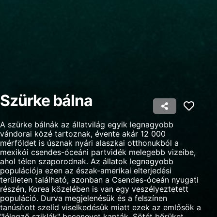
advertising
Create profiles to personalise content
Use profiles to select personalised content
Measure advertising performance
Measure content performance
Szürke bálna
Understand audiences through statistics or
combinations of data from different sources
A szürke bálnák az állatvilág egyik legnagyobb
Develop and improve services
vándorai közé tartoznak, évente akár 12 000
mérföldet is úsznak nyári alaszkai otthonukból a
Use limited data to select content
mexikói csendes-óceáni partvidék melegebb vizeibe,
ahol télen szaporodnak. Az állatok legnagyobb
IAB Special Features:
populációja ezen az észak-amerikai elterjedési
Use precise geolocation data
területen található, azonban a Csendes-óceán nyugati
részén, Korea közelében is van egy veszélyeztetett
populáció. Durva megjelenésük és a felszínen
Identify devices based on information
tanúsított szelíd viselkedésük miatt ezek az emlősök a
actively requested
"lélegző sziklák" becenevet kapták. Sötét bőrüket