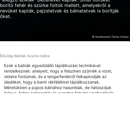
Non-IAB processing purposes:
borító fehér és szürke foltok mellett, amelyekről a
nevüket kapták, pajzstetvek és bálnatetvek is borítják
Necessary
őket.
Performance
Functional
© Shutterstock-Tomas Kotouc
Advertising
Élővilág
Bálnák
Szürke bálna
Ezek a bálnák egyedülálló táplálkozási technikával
rendelkeznek: ahelyett, hogy a felszínen szűrnék a vizet,
oldalra fordulnak, és a tengerfenékről felkapkodják az
üledéket, hogy a benti rákfélékkel táplálkozzanak.
Méretükben a púpos bálnához hasonlóak, de hátúszójuk
hiánya, foltos színezetük és csendes felszíni viselkedésük
miatt könnyen megkülönböztethetők. Gyakran látják őket
hajókról, ezért a bálnafigyelők kedvencei. Szeretne
szürkebálnákkal búvárkodni? Fedezze fel az alábbi
búvárhelytérképet a legjobb helyekért, ahol már látták
őket.