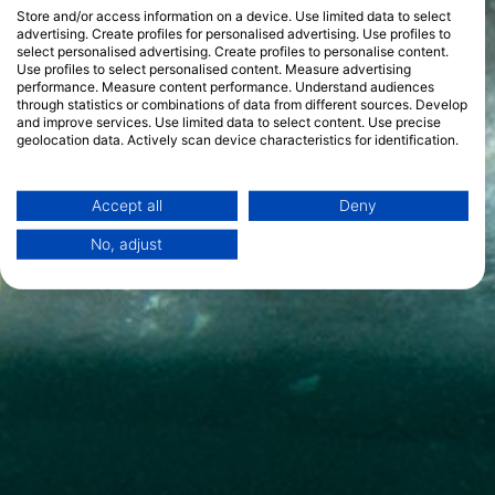
Store and/or access information on a device. Use limited data to select
advertising. Create profiles for personalised advertising. Use profiles to
select personalised advertising. Create profiles to personalise content.
Use profiles to select personalised content. Measure advertising
performance. Measure content performance. Understand audiences
through statistics or combinations of data from different sources. Develop
and improve services. Use limited data to select content. Use precise
geolocation data. Actively scan device characteristics for identification.
You can find further information on data usage by Google here:
https://business.safety.google/privacy/
Data may be shared outside of the European Union and send to the USA.
Accept all
Deny
Your consent and the cookie policy applies solely to this website/app.
No, adjust
View Partner List (1 IAB Vendors)
We use your data for the following purposes:
IAB processing purposes:
Store and/or access information on a device
Use limited data to select advertising
Create profiles for personalised advertising
Use profiles to select personalised