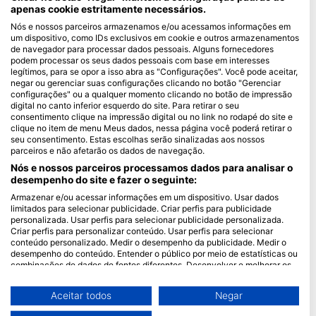
apenas cookie estritamente necessários.
Blue Oceans
Nós e nossos parceiros armazenamos e/ou acessamos informações em
um dispositivo, como IDs exclusivos em cookie e outros armazenamentos
Perguntas frequentes
de navegador para processar dados pessoais. Alguns fornecedores
Política de Privacidade
podem processar os seus dados pessoais com base em interesses
legítimos, para se opor a isso abra as "Configurações". Você pode aceitar,
Termos de utilização
negar ou gerenciar suas configurações clicando no botão "Gerenciar
configurações" ou a qualquer momento clicando no botão de impressão
Imprimir
digital no canto inferior esquerdo do site. Para retirar o seu
consentimento clique na impressão digital ou no link no rodapé do site e
Ser Membro
clique no item de menu Meus dados, nessa página você poderá retirar o
seu consentimento. Estas escolhas serão sinalizadas aos nossos
parceiros e não afetarão os dados de navegação.
Torne-se um Parceiro
Nós e nossos parceiros processamos dados para analisar o
HEAD Watersports
desempenho do site e fazer o seguinte:
Armazenar e/ou acessar informações em um dispositivo. Usar dados
SSI
limitados para selecionar publicidade. Criar perfis para publicidade
personalizada. Usar perfis para selecionar publicidade personalizada.
LiveAboard.com
Criar perfis para personalizar conteúdo. Usar perfis para selecionar
conteúdo personalizado. Medir o desempenho da publicidade. Medir o
Mares
desempenho do conteúdo. Entender o público por meio de estatísticas ou
Aqualung
combinações de dados de fontes diferentes. Desenvolver e melhorar os
serviços. Usar dados limitados para selecionar conteúdo.
Apeks
Você pode encontrar mais informações sobre o uso de dados pelo Google
Aceitar todos
Negar
rEvo
aqui: https://business.safety.google/privacy/
Os dados podem ser partilhados fora da União Europeia e enviados para