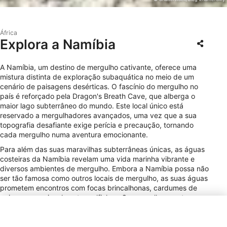
África
Explora a Namíbia
A Namíbia, um destino de mergulho cativante, oferece uma
mistura distinta de exploração subaquática no meio de um
cenário de paisagens desérticas. O fascínio do mergulho no
país é reforçado pela Dragon's Breath Cave, que alberga o
maior lago subterrâneo do mundo. Este local único está
reservado a mergulhadores avançados, uma vez que a sua
topografia desafiante exige perícia e precaução, tornando
cada mergulho numa aventura emocionante.
Para além das suas maravilhas subterrâneas únicas, as águas
costeiras da Namíbia revelam uma vida marinha vibrante e
diversos ambientes de mergulho. Embora a Namíbia possa não
ser tão famosa como outros locais de mergulho, as suas águas
prometem encontros com focas brincalhonas, cardumes de
peixes e, ocasionalmente, golfinhos. Os mergulhos em terra ao
largo de Swakopmund e os mergulhos de barco a partir de
Walvis Bay oferecem aos mergulhadores principiantes e
experientes a oportunidade de explorar recifes rochosos e