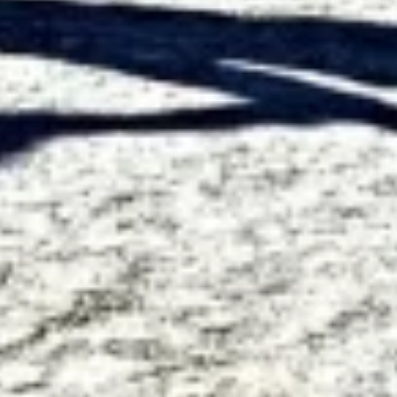
Usar dados limitados para selecionar
conteúdo
Recursos especiais do IAB:
Usar dados exatos de geolocalização
Identificar dispositivos com base nas
informações solicitadas ativamente
Finalidades de processamento não IAB:
Necessário
Desempenho
Funcional
Publicidade