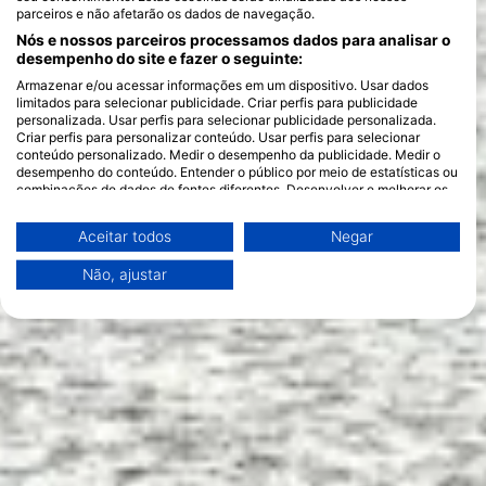
parceiros e não afetarão os dados de navegação.
Nós e nossos parceiros processamos dados para analisar o
desempenho do site e fazer o seguinte:
Armazenar e/ou acessar informações em um dispositivo. Usar dados
limitados para selecionar publicidade. Criar perfis para publicidade
personalizada. Usar perfis para selecionar publicidade personalizada.
Criar perfis para personalizar conteúdo. Usar perfis para selecionar
conteúdo personalizado. Medir o desempenho da publicidade. Medir o
desempenho do conteúdo. Entender o público por meio de estatísticas ou
combinações de dados de fontes diferentes. Desenvolver e melhorar os
serviços. Usar dados limitados para selecionar conteúdo.
Você pode encontrar mais informações sobre o uso de dados pelo Google
Aceitar todos
Negar
aqui: https://business.safety.google/privacy/
Os dados podem ser partilhados fora da União Europeia e enviados para
Não, ajustar
os EUA.
O seu consentimento e a política cookie aplicam-se exclusivamente a
este site/aplicativo.
Ver lista de parceiros (1 fornecedores IAB)
Utilizamos os seus dados para as seguintes finalidades:
Finalidades de processamento do IAB:
Armazenar e/ou acessar informações em um
dispositivo