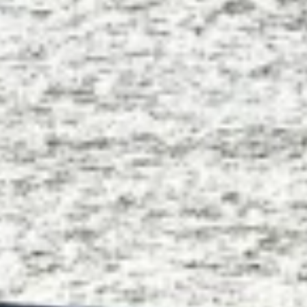
Usar dados limitados para selecionar
publicidade
Criar perfis para publicidade personalizada
Usar perfis para selecionar publicidade
personalizada
Criar perfis para personalizar conteúdo
Usar perfis para selecionar conteúdo
personalizado
Medir o desempenho da publicidade
Medir o desempenho do conteúdo
Entender o público por meio de estatísticas
ou combinações de dados de fontes
diferentes.
Desenvolver e melhorar os serviços