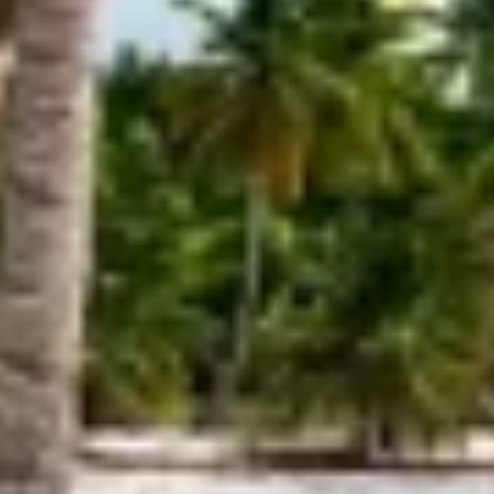
Criar perfis para personalizar conteúdo
Usar perfis para selecionar conteúdo
personalizado
Medir o desempenho da publicidade
Medir o desempenho do conteúdo
Entender o público por meio de estatísticas
ou combinações de dados de fontes
diferentes.
Desenvolver e melhorar os serviços
Usar dados limitados para selecionar
conteúdo
Recursos especiais do IAB:
Usar dados exatos de geolocalização
Identificar dispositivos com base nas