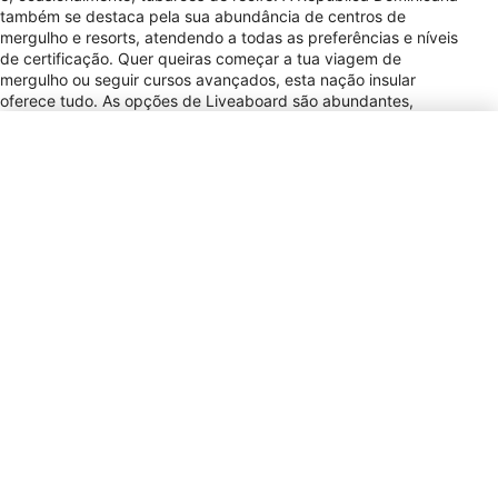
também se destaca pela sua abundância de centros de
mergulho e resorts, atendendo a todas as preferências e níveis
de certificação. Quer queiras começar a tua viagem de
mergulho ou seguir cursos avançados, esta nação insular
oferece tudo. As opções de Liveaboard são abundantes,
permitindo aos mergulhadores explorar facilmente até os locais
mais remotos, tornando a República Dominicana um destino de
mergulho verdadeiramente especial.
Tipo de Tomada de Alimentação
A, B
Forma de Pagamento
VISA, MC, AMEX,
DIS
Gorjeta
10% / Service
Staff / Tipping is
included in most
restaurant bills,
but an additional
5–10% is
appreciated for
good service.