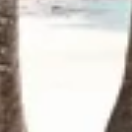
informações solicitadas ativamente
Finalidades de processamento não IAB:
Necessário
Desempenho
Funcional
Publicidade