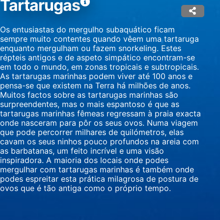
Tartarugas
Medir o desempenho do conteúdo
Entender o público por meio de estatísticas
Os entusiastas do mergulho subaquático ficam
ou combinações de dados de fontes
sempre muito contentes quando vêem uma tartaruga
diferentes.
enquanto mergulham ou fazem snorkeling. Estes
répteis antigos e de aspeto simpático encontram-se
Desenvolver e melhorar os serviços
em todo o mundo, em zonas tropicais e subtropicais.
As tartarugas marinhas podem viver até 100 anos e
Usar dados limitados para selecionar
pensa-se que existem na Terra há milhões de anos.
conteúdo
Muitos factos sobre as tartarugas marinhas são
surpreendentes, mas o mais espantoso é que as
Recursos especiais do IAB:
tartarugas marinhas fêmeas regressam à praia exacta
Usar dados exatos de geolocalização
onde nasceram para pôr os seus ovos. Numa viagem
que pode percorrer milhares de quilómetros, elas
Identificar dispositivos com base nas
cavam os seus ninhos pouco profundos na areia com
informações solicitadas ativamente
as barbatanas, um feito incrível e uma visão
inspiradora. A maioria dos locais onde podes
Finalidades de processamento não IAB:
mergulhar com tartarugas marinhas é também onde
podes espreitar esta prática milagrosa de postura de
Necessário
ovos que é tão antiga como o próprio tempo.
Desempenho