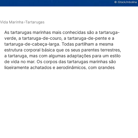
Funcional
© iStock/mbolina
Publicidade
Vida Marinha
Tartarugas
As tartarugas marinhas mais conhecidas são a tartaruga-
verde, a tartaruga-de-couro, a tartaruga-de-pente e a
tartaruga-de-cabeça-larga. Todas partilham a mesma
estrutura corporal básica que os seus parentes terrestres,
a tartaruga, mas com algumas adaptações para um estilo
de vida no mar. Os corpos das tartarugas marinhas são
ligeiramente achatados e aerodinâmicos, com grandes
barbatanas que as impulsionam sem esforço através da
água. Observa este local majestoso na tua próxima viagem
de mergulho, encontrando os melhores locais para
mergulhar com as diferentes tartarugas marinhas do
mundo no mapa abaixo.
Animais nesta categoria