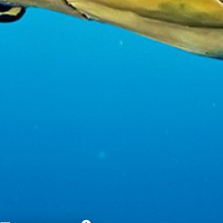
Ver lista de parceiros (1 fornecedores IAB)
Utilizamos os seus dados para as seguintes finalidades:
Finalidades de processamento do IAB:
Armazenar e/ou acessar informações em um
dispositivo
Usar dados limitados para selecionar
publicidade
Criar perfis para publicidade personalizada
Usar perfis para selecionar publicidade
personalizada
Criar perfis para personalizar conteúdo
Usar perfis para selecionar conteúdo
personalizado
Medir o desempenho da publicidade