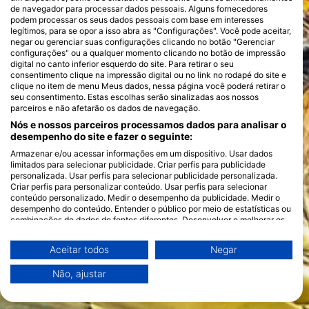
de navegador para processar dados pessoais. Alguns fornecedores
podem processar os seus dados pessoais com base em interesses
legítimos, para se opor a isso abra as "Configurações". Você pode aceitar,
negar ou gerenciar suas configurações clicando no botão "Gerenciar
configurações" ou a qualquer momento clicando no botão de impressão
digital no canto inferior esquerdo do site. Para retirar o seu
consentimento clique na impressão digital ou no link no rodapé do site e
clique no item de menu Meus dados, nessa página você poderá retirar o
seu consentimento. Estas escolhas serão sinalizadas aos nossos
parceiros e não afetarão os dados de navegação.
Nós e nossos parceiros processamos dados para analisar o
desempenho do site e fazer o seguinte:
Armazenar e/ou acessar informações em um dispositivo. Usar dados
limitados para selecionar publicidade. Criar perfis para publicidade
personalizada. Usar perfis para selecionar publicidade personalizada.
Criar perfis para personalizar conteúdo. Usar perfis para selecionar
conteúdo personalizado. Medir o desempenho da publicidade. Medir o
desempenho do conteúdo. Entender o público por meio de estatísticas ou
combinações de dados de fontes diferentes. Desenvolver e melhorar os
serviços. Usar dados limitados para selecionar conteúdo.
Você pode encontrar mais informações sobre o uso de dados pelo Google
Aceitar todos
Negar
aqui: https://business.safety.google/privacy/
Os dados podem ser partilhados fora da União Europeia e enviados para
Não, ajustar
os EUA.
O seu consentimento e a política cookie aplicam-se exclusivamente a
este site/aplicativo.