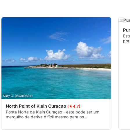
SSI Se
Pu
Est
por
mer
sub
mai
Naty C. (#4380834)
North Point of Klein Curacao
(★4.7)
Ponta Norte de Klein Curaçao - este pode ser um
mergulho de deriva difícil mesmo para os
mergulhadores mais experientes - tem cuidado - tem
em atenção a velocidade e a direção da corrente.