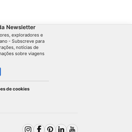
Além disso, certifica-te de que tens apoio na parte
de cima. Presta atenção à corrente ao aproximares-
te da curva.
da Newsletter
ores, exploradores e
ano - Subscreve para
rações, notícias de
rmações sobre viagens
ões de cookies