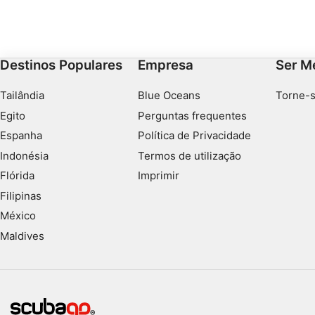
aproximares-te do canto da ilha.
Destinos Populares
Empresa
Ser M
Tailândia
Blue Oceans
Torne-s
Egito
Perguntas frequentes
Espanha
Política de Privacidade
Indonésia
Termos de utilização
Flórida
Imprimir
Filipinas
México
Maldives