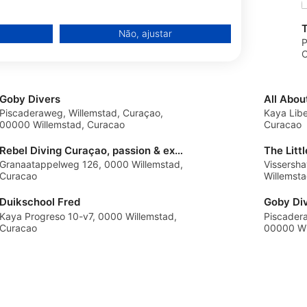
s
Divers Republic
Não, ajustar
0CW Willemstad,
Playa Daaibooi z/n, 0000CW St
P
Willibrordus, Curacao
C
Goby Divers
Piscaderaweg, Willemstad, Curaçao,
Kaya Lib
00000 Willemstad, Curacao
Curacao
Rebel Diving Curaçao, passion & excellence
The Litt
Granaatappelweg 126, 0000 Willemstad,
Vissersh
Curacao
Willemst
Duikschool Fred
Goby Di
Kaya Progreso 10-v7, 0000 Willemstad,
Piscader
Curacao
00000 Wi
de dados de fontes