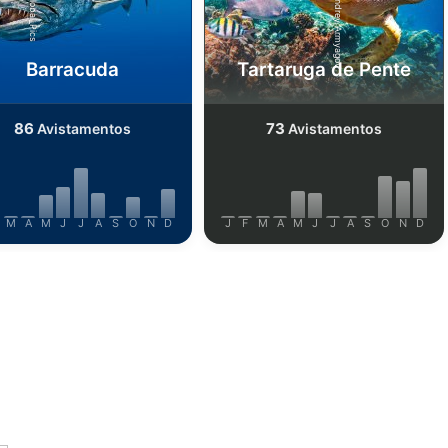
Shutterstock-Andrey Armyagov
iStock-Global_Pics
Barracuda
Tartaruga de Pente
86
73
Avistamentos
Avistamentos
M
A
M
J
J
A
S
O
N
D
J
F
M
A
M
J
J
A
S
O
N
D