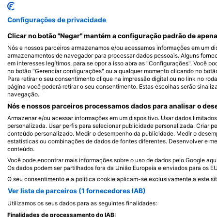
Alamy/R
Alamy-WaterFrame
Configurações de privacidade
Moreia
Clicar no botão "Negar" mantém a configuração padrão de apena
Nós e nossos parceiros armazenamos e/ou acessamos informações em um disp
armazenamentos de navegador para processar dados pessoais. Alguns forne
753
255
Avistamentos
Av
em interesses legítimos, para se opor a isso abra as "Configurações". Você po
no botão "Gerenciar configurações" ou a qualquer momento clicando no botão d
Para retirar o seu consentimento clique na impressão digital ou no link no ro
página você poderá retirar o seu consentimento. Estas escolhas serão sinaliz
navegação.
Nós e nossos parceiros processamos dados para analisar o dese
J
F
M
A
M
J
J
A
S
O
N
D
J
F
M
A
M
Armazenar e/ou acessar informações em um dispositivo. Usar dados limitados p
personalizada. Usar perfis para selecionar publicidade personalizada. Criar pe
conteúdo personalizado. Medir o desempenho da publicidade. Medir o desemp
estatísticas ou combinações de dados de fontes diferentes. Desenvolver e mel
conteúdo.
Você pode encontrar mais informações sobre o uso de dados pelo Google aqui:
Os dados podem ser partilhados fora da União Europeia e enviados para os E
O seu consentimento e a política cookie aplicam-se exclusivamente a este sit
Centros de mergulho que servem este 
Ver lista de parceiros (1 fornecedores IAB)
Utilizamos os seus dados para as seguintes finalidades:
Finalidades de processamento do IAB: