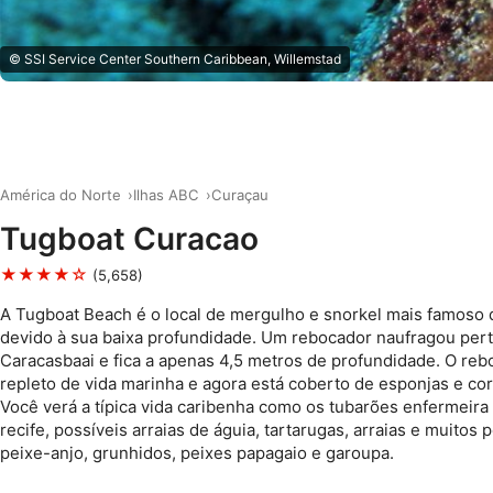
© SSI Service Center Southern Caribbean, Willemstad
América do Norte
Ilhas ABC
Curaçau
Tugboat Curacao
★★★★☆
(5,658)
A Tugboat Beach é o local de mergulho e snorkel mais famoso
devido à sua baixa profundidade. Um rebocador naufragou pert
Caracasbaai e fica a apenas 4,5 metros de profundidade. O reb
repleto de vida marinha e agora está coberto de esponjas e cor
Você verá a típica vida caribenha como os tubarões enfermeira
recife, possíveis arraias de águia, tartarugas, arraias e muitos 
peixe-anjo, grunhidos, peixes papagaio e garoupa.