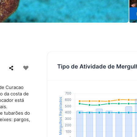
Tipo de Atividade de Mergul
 de Curacao
o da costa de
ocador está
ais.
 e tubarões do
peixes: pargos,