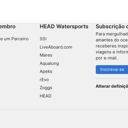
uma viagem de um dia ou em combinação com um
mergulho em East Point. O mergulho é possível em
toda a ilha, mas geralmente restrito ao nordeste e
sudoeste devido às condições meteorológicas.
embro
HEAD Watersports
Subscrição 
Para mergulhad
e um Parceiro
SSI
amantes do oce
receberes inspi
LiveAboard.com
viagens e info
Mares
por e-mail.
Aqualung
Inscreva-se
Apeks
rEvo
Alterar definiç
Zoggs
HEAD