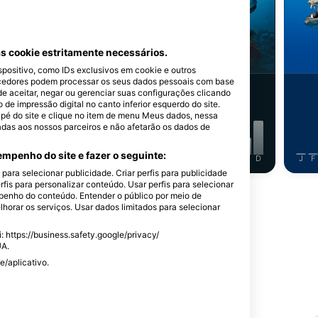
einhard Dirscherl
iStock/ultramarinfoto
Polvo
Bodião
s cookie estritamente necessários.
ositivo, como IDs exclusivos em cookie e outros
cedores podem processar os seus dados pessoais com base
233
istamentos
Avistamentos
de aceitar, negar ou gerenciar suas configurações clicando
e impressão digital no canto inferior esquerdo do site.
dapé do site e clique no item de menu Meus dados, nessa
adas aos nossos parceiros e não afetarão os dados de
mpenho do site e fazer o seguinte:
J
J
A
S
O
N
D
J
F
M
A
M
J
J
A
S
O
N
D
J
F
ara selecionar publicidade. Criar perfis para publicidade
rfis para personalizar conteúdo. Usar perfis para selecionar
Mostrar mais animais
enho do conteúdo. Entender o público por meio de
horar os serviços. Usar dados limitados para selecionar
 https://business.safety.google/privacy/
UA.
e/aplicativo.
local de mergulho