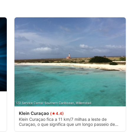
s ativamente
SSI Service Center Southern Caribbean, Willemstad
Klein Curaçao
(★4.4)
em
Klein Curaçao fica a 11 km/7 milhas a leste de
Curaçao, o que significa que um longo passeio de
barco e mergulho é frequentemente feito durante