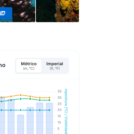
Métrico
Imperial
ho
(m, °C)
(ft, °F)