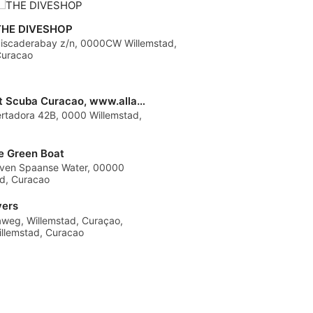
THE DIVESHOP
iscaderabay z/n, 0000CW Willemstad,
uracao
All About Scuba Curacao, www.allaboutscuba.nl
ertadora 42B, 0000 Willemstad,
le Green Boat
aven Spaanse Water, 00000
ad, Curacao
vers
aweg, Willemstad, Curaçao,
llemstad, Curacao