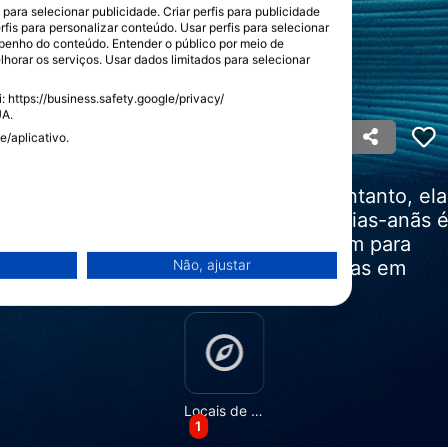
ara selecionar publicidade. Criar perfis para publicidade
rfis para personalizar conteúdo. Usar perfis para selecionar
enho do conteúdo. Entender o público por meio de
horar os serviços. Usar dados limitados para selecionar
 https://business.safety.google/privacy/
UA.
e/aplicativo.
 grandes, ou rorqual, baleias. No entanto, ela
pesa 9 toneladas. Mergulhar com baleias-anãs 
to curiosa e brincalhona. Elas migram para
o a oportunidade de mergulhar com elas em
Não, ajustar
Locais de Mergulho
1