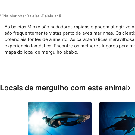
Medir o desempenho da publicidade
Vida Marinha
Baleias
Baleia anã
Medir o desempenho do conteúdo
As baleias Minke são nadadoras rápidas e podem atingir vel
são frequentemente vistas perto de aves marinhas. Os cienti
Entender o público por meio de estatísticas ou combinações 
potenciais fontes de alimento. As características maravilh
diferentes.
experiência fantástica. Encontre os melhores lugares para m
mapa do local de mergulho abaixo.
Desenvolver e melhorar os serviços
Usar dados limitados para selecionar conteúdo
Recursos especiais do IAB:
Usar dados exatos de geolocalização
Locais de mergulho com este animal
Identificar dispositivos com base nas informações solicitada
Finalidades de processamento não IAB:
Necessário
Desempenho