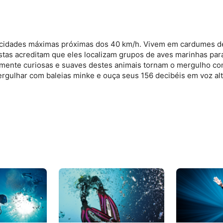
ocidades máximas próximas dos 40 km/h. Vivem em cardumes de 
stas acreditam que eles localizam grupos de aves marinhas para 
de dados de fontes
osamente curiosas e suaves destes animais tornam o mergulho c
ergulhar com baleias minke e ouça seus 156 decibéis em voz alt
s ativamente