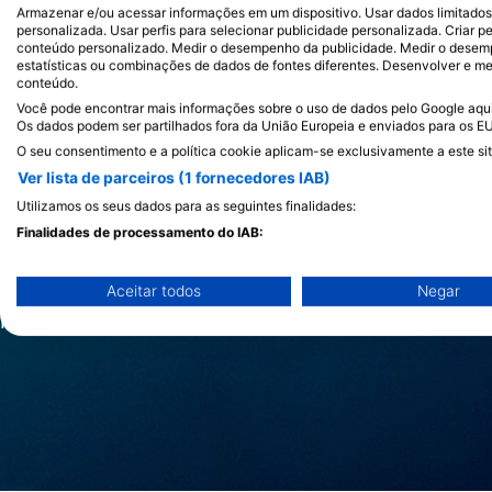
Armazenar e/ou acessar informações em um dispositivo. Usar dados limitados p
personalizada. Usar perfis para selecionar publicidade personalizada. Criar pe
conteúdo personalizado. Medir o desempenho da publicidade. Medir o desemp
estatísticas ou combinações de dados de fontes diferentes. Desenvolver e mel
conteúdo.
Baleia anã
Você pode encontrar mais informações sobre o uso de dados pelo Google aqui:
Os dados podem ser partilhados fora da União Europeia e enviados para os E
O seu consentimento e a política cookie aplicam-se exclusivamente a este sit
Ver lista de parceiros (1 fornecedores IAB)
Utilizamos os seus dados para as seguintes finalidades:
Como o nome sugere, a baleia anã é a menor das
Finalidades de processamento do IAB:
ainda cresce até 10 metros de comprimento e 
sempre emocionante, devido à sua natureza mui
Armazenar e/ou acessar informações em um dispositivo
águas mais quentes todos os Invernos, por iss
Aceitar todos
Negar
Usar dados limitados para selecionar publicidade
regiões mais quentes é possível.
Criar perfis para publicidade personalizada
Usar perfis para selecionar publicidade personalizada
Criar perfis para personalizar conteúdo
Usar perfis para selecionar conteúdo personalizado