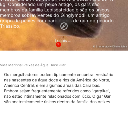
kg! Considerado um peixe antigo, os gars são
membros da família Lepisosteidae e são os únicos
membros sobreviventes do Ginglymodi, um antigo
grupo de peixes com barbatanas de raio do período
Triássico.
Locais de Mergulho
9
© Shutterstock-Khairul Ishra
Vida Marinha
Peixes de Água Doce
Gar
Os mergulhadores podem tipicamente encontrar vestuário
nas nascentes de água doce e rios da América do Norte,
América Central, e em algumas áreas das Caraíbas.
Embora sejam frequentemente referidos como "garpike",
não estão intimamente relacionados com lúcio. O gar Gar
são anatomicamente únicos dentro da família dos peixes,
pois possuem bexigas de natação que podem funcionar
como pulmões. Pode-se testemunhar gars surfar
periodicamente para engolir ar, o que é feito mais
frequentemente em águas quentes ou estagnadas quando