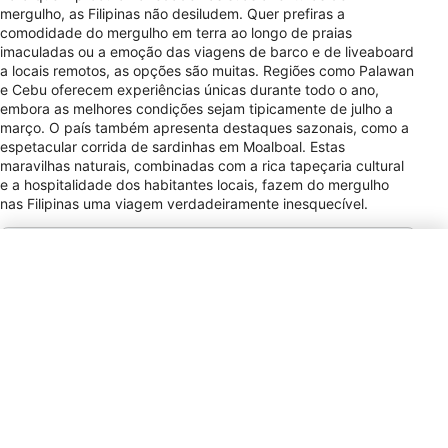
mergulho, as Filipinas não desiludem. Quer prefiras a
comodidade do mergulho em terra ao longo de praias
imaculadas ou a emoção das viagens de barco e de liveaboard
a locais remotos, as opções são muitas. Regiões como Palawan
e Cebu oferecem experiências únicas durante todo o ano,
embora as melhores condições sejam tipicamente de julho a
março. O país também apresenta destaques sazonais, como a
espetacular corrida de sardinhas em Moalboal. Estas
maravilhas naturais, combinadas com a rica tapeçaria cultural
e a hospitalidade dos habitantes locais, fazem do mergulho
nas Filipinas uma viagem verdadeiramente inesquecível.
Tipo de Tomada de Alimentação
A, B, C
Forma de Pagamento
VISA, MC, AMEX,
DIS, JCB, Cir, Plus
Gorjeta
5–10% / Service
Staff / Tipping is
discretionary;
service charges
are often included,
and additional tips