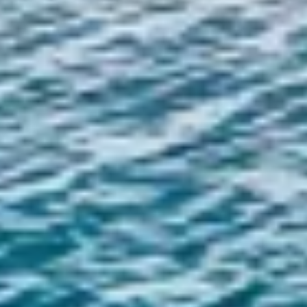
Medir o desempenho do conteúdo
Entender o público por meio de estatísticas
ou combinações de dados de fontes
diferentes.
Desenvolver e melhorar os serviços
Usar dados limitados para selecionar
conteúdo
Recursos especiais do IAB:
Usar dados exatos de geolocalização
Identificar dispositivos com base nas
informações solicitadas ativamente
Finalidades de processamento não IAB:
Necessário
Desempenho