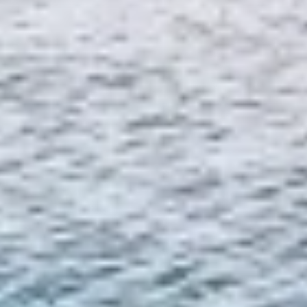
Ver lista de parceiros (1 fornecedores IAB)
Utilizamos os seus dados para as seguintes finalidades:
Finalidades de processamento do IAB:
Armazenar e/ou acessar informações em um
dispositivo
Usar dados limitados para selecionar
publicidade
Criar perfis para publicidade personalizada
Usar perfis para selecionar publicidade
personalizada
Criar perfis para personalizar conteúdo
Usar perfis para selecionar conteúdo
personalizado
Medir o desempenho da publicidade