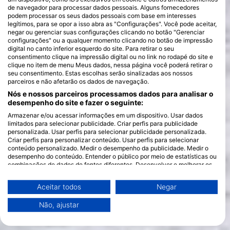
de navegador para processar dados pessoais. Alguns fornecedores
podem processar os seus dados pessoais com base em interesses
legítimos, para se opor a isso abra as "Configurações". Você pode aceitar,
negar ou gerenciar suas configurações clicando no botão "Gerenciar
configurações" ou a qualquer momento clicando no botão de impressão
digital no canto inferior esquerdo do site. Para retirar o seu
consentimento clique na impressão digital ou no link no rodapé do site e
clique no item de menu Meus dados, nessa página você poderá retirar o
seu consentimento. Estas escolhas serão sinalizadas aos nossos
parceiros e não afetarão os dados de navegação.
Nós e nossos parceiros processamos dados para analisar o
desempenho do site e fazer o seguinte:
Armazenar e/ou acessar informações em um dispositivo. Usar dados
limitados para selecionar publicidade. Criar perfis para publicidade
personalizada. Usar perfis para selecionar publicidade personalizada.
Criar perfis para personalizar conteúdo. Usar perfis para selecionar
conteúdo personalizado. Medir o desempenho da publicidade. Medir o
desempenho do conteúdo. Entender o público por meio de estatísticas ou
combinações de dados de fontes diferentes. Desenvolver e melhorar os
serviços. Usar dados limitados para selecionar conteúdo.
Você pode encontrar mais informações sobre o uso de dados pelo Google
Aceitar todos
Negar
aqui: https://business.safety.google/privacy/
Os dados podem ser partilhados fora da União Europeia e enviados para
Não, ajustar
os EUA.
O seu consentimento e a política cookie aplicam-se exclusivamente a
este site/aplicativo.