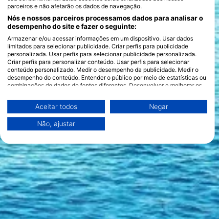
como o famoso SS Thistlegorm. Quer prefiras mergulhar em
parceiros e não afetarão os dados de navegação.
terra, de barco ou a experiência imersiva de um liveaboard,
Nós e nossos parceiros processamos dados para analisar o
encontrarás opções que se adequam ao teu estilo de
desempenho do site e fazer o seguinte:
mergulho. As caraterísticas sazonais incluem a possibilidade de
Armazenar e/ou acessar informações em um dispositivo. Usar dados
ver tubarões-martelo durante os meses de verão e a vibrante
limitados para selecionar publicidade. Criar perfis para publicidade
desova de corais no outono, oferecendo algo novo em cada
personalizada. Usar perfis para selecionar publicidade personalizada.
visita.
Criar perfis para personalizar conteúdo. Usar perfis para selecionar
conteúdo personalizado. Medir o desempenho da publicidade. Medir o
desempenho do conteúdo. Entender o público por meio de estatísticas ou
combinações de dados de fontes diferentes. Desenvolver e melhorar os
serviços. Usar dados limitados para selecionar conteúdo.
Você pode encontrar mais informações sobre o uso de dados pelo Google
Aceitar todos
Negar
aqui: https://business.safety.google/privacy/
Os dados podem ser partilhados fora da União Europeia e enviados para
Não, ajustar
os EUA.
O seu consentimento e a política cookie aplicam-se exclusivamente a
este site/aplicativo.
Ver lista de parceiros (1 fornecedores IAB)
Utilizamos os seus dados para as seguintes finalidades:
Finalidades de processamento do IAB:
Armazenar e/ou acessar informações em um
dispositivo