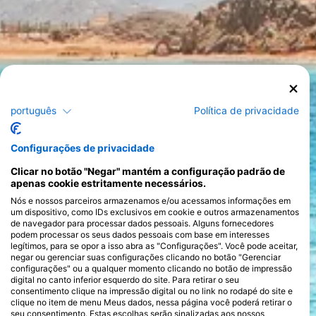
Explora o Mar Vermelho
Mergulhar no Mar Vermelho é uma experiência
português
Política de privacidade
verdadeiramente cativante, oferecendo uma mistura perfeita
de vida marinha vibrante, paisagens subaquáticas
deslumbrantes e uma variedade de estilos de mergulho que
Configurações de privacidade
atendem a todas as preferências. Conhecido pela sua
extraordinária biodiversidade, o Mar Vermelho alberga mais de
Clicar no botão "Negar" mantém a configuração padrão de
1.200 espécies de peixes, 10% das quais não se encontram em
apenas cookie estritamente necessários.
mais nenhum lugar da Terra. Os coloridos jardins de coral são
Nós e nossos parceiros armazenamos e/ou acessamos informações em
um paraíso para os mergulhadores, repletos de vida, incluindo
>
um dispositivo, como IDs exclusivos em cookie e outros armazenamentos
tartarugas, golfinhos e os esquivos dugongos, fazendo de
de navegador para processar dados pessoais. Alguns fornecedores
cada mergulho uma exploração de um mundo subaquático
podem processar os seus dados pessoais com base em interesses
único.
legítimos, para se opor a isso abra as "Configurações". Você pode aceitar,
Reconhecido pelas suas águas cristalinas, o Mar Vermelho
negar ou gerenciar suas configurações clicando no botão "Gerenciar
proporciona uma excelente visibilidade, muitas vezes superior
configurações" ou a qualquer momento clicando no botão de impressão
a 30 metros/98 pés, tornando-o ideal tanto para
digital no canto inferior esquerdo do site. Para retirar o seu
mergulhadores principiantes como para mergulhadores
consentimento clique na impressão digital ou no link no rodapé do site e
experientes. Os ambientes de mergulho aqui variam de recifes
clique no item de menu Meus dados, nessa página você poderá retirar o
pouco profundos a paredes íngremes e naufrágios históricos,
seu consentimento. Estas escolhas serão sinalizadas aos nossos