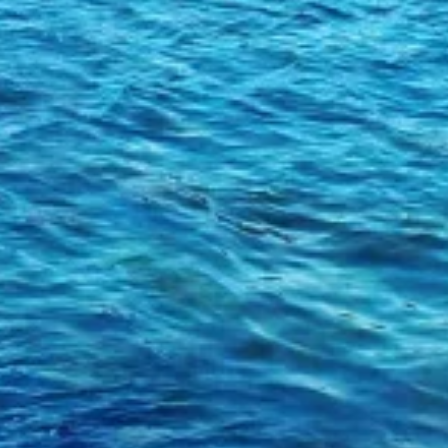
Usar dados limitados para selecionar
publicidade
Criar perfis para publicidade personalizada
Usar perfis para selecionar publicidade
personalizada
Criar perfis para personalizar conteúdo
Usar perfis para selecionar conteúdo
personalizado
Medir o desempenho da publicidade
Medir o desempenho do conteúdo
Entender o público por meio de estatísticas
ou combinações de dados de fontes
diferentes.
Desenvolver e melhorar os serviços