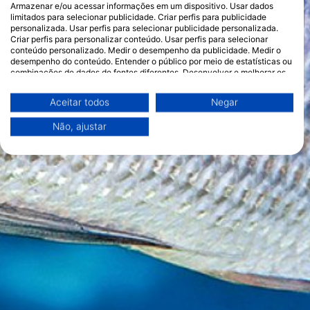
Armazenar e/ou acessar informações em um dispositivo. Usar dados
limitados para selecionar publicidade. Criar perfis para publicidade
personalizada. Usar perfis para selecionar publicidade personalizada.
Criar perfis para personalizar conteúdo. Usar perfis para selecionar
conteúdo personalizado. Medir o desempenho da publicidade. Medir o
desempenho do conteúdo. Entender o público por meio de estatísticas ou
combinações de dados de fontes diferentes. Desenvolver e melhorar os
serviços. Usar dados limitados para selecionar conteúdo.
Você pode encontrar mais informações sobre o uso de dados pelo Google
Aceitar todos
Negar
aqui: https://business.safety.google/privacy/
Os dados podem ser partilhados fora da União Europeia e enviados para
Não, ajustar
os EUA.
O seu consentimento e a política cookie aplicam-se exclusivamente a
este site/aplicativo.
Ver lista de parceiros (1 fornecedores IAB)
Utilizamos os seus dados para as seguintes finalidades:
Finalidades de processamento do IAB:
Armazenar e/ou acessar informações em um
dispositivo
Usar dados limitados para selecionar
publicidade