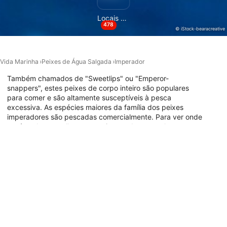
Recursos especiais do IAB:
Usar dados exatos de geolocalização
Locais de Mergulho
478
© iStock-bearacreative
Identificar dispositivos com base nas
informações solicitadas ativamente
Vida Marinha
Peixes de Água Salgada
Imperador
Finalidades de processamento não IAB:
Necessário
Também chamados de "Sweetlips" ou "Emperor-
snappers", estes peixes de corpo inteiro são populares
para comer e são altamente susceptíveis à pesca
Desempenho
excessiva. As espécies maiores da família dos peixes
imperadores são pescadas comercialmente. Para ver onde
Funcional
você pode mergulhar com os imperadores, explore o mapa
do local de mergulho abaixo.
Publicidade
Locais de mergulho com este animal