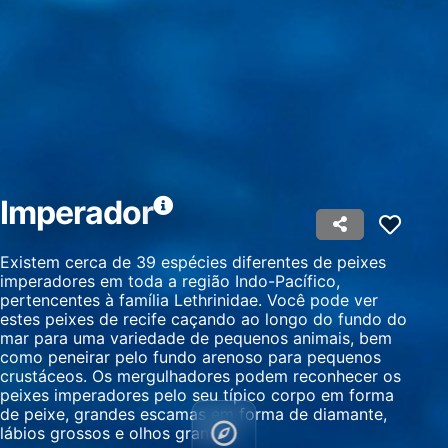
Criar perfis para publicidade personalizada
Usar perfis para selecionar publicidade
personalizada
Criar perfis para personalizar conteúdo
Usar perfis para selecionar conteúdo
personalizado
Medir o desempenho da publicidade
Imperador
Medir o desempenho do conteúdo
Existem cerca de 39 espécies diferentes de peixes
imperadores em toda a região Indo-Pacífico,
Entender o público por meio de estatísticas
pertencentes à família Lethrinidae. Você pode ver
ou combinações de dados de fontes
diferentes.
estes peixes de recife caçando ao longo do fundo do
mar para uma variedade de pequenos animais, bem
como peneirar pelo fundo arenoso para pequenos
Desenvolver e melhorar os serviços
crustáceos. Os mergulhadores podem reconhecer os
peixes imperadores pelo seu típico corpo em forma
Usar dados limitados para selecionar
de peixe, grandes escamas em forma de diamante,
conteúdo
lábios grossos e olhos grandes.