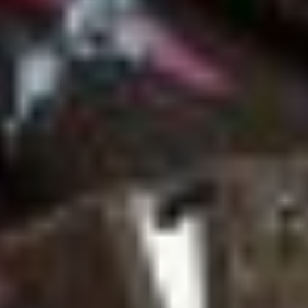
Recursos especiais do IAB:
Usar dados exatos de geolocalização
Identificar dispositivos com base nas
informações solicitadas ativamente
Finalidades de processamento não IAB:
Necessário
Desempenho
Funcional
Publicidade