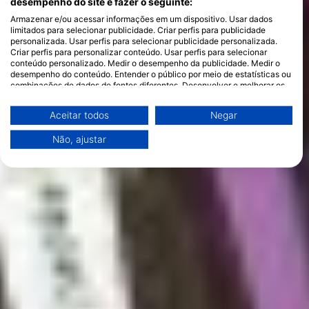
desempenho do site e fazer o seguinte:
Armazenar e/ou acessar informações em um dispositivo. Usar dados
limitados para selecionar publicidade. Criar perfis para publicidade
personalizada. Usar perfis para selecionar publicidade personalizada.
Criar perfis para personalizar conteúdo. Usar perfis para selecionar
conteúdo personalizado. Medir o desempenho da publicidade. Medir o
desempenho do conteúdo. Entender o público por meio de estatísticas ou
combinações de dados de fontes diferentes. Desenvolver e melhorar os
serviços. Usar dados limitados para selecionar conteúdo.
Você pode encontrar mais informações sobre o uso de dados pelo Google
Aceitar todos
Negar
aqui: https://business.safety.google/privacy/
Os dados podem ser partilhados fora da União Europeia e enviados para
Não, ajustar
os EUA.
O seu consentimento e a política cookie aplicam-se exclusivamente a
este site/aplicativo.
Ver lista de parceiros (1 fornecedores IAB)
Utilizamos os seus dados para as seguintes finalidades:
Finalidades de processamento do IAB:
Armazenar e/ou acessar informações em um
dispositivo
Usar dados limitados para selecionar
publicidade