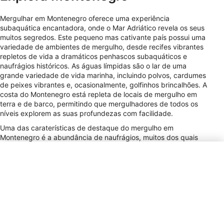
Mergulhar em Montenegro oferece uma experiência
subaquática encantadora, onde o Mar Adriático revela os seus
muitos segredos. Este pequeno mas cativante país possui uma
variedade de ambientes de mergulho, desde recifes vibrantes
repletos de vida a dramáticos penhascos subaquáticos e
naufrágios históricos. As águas límpidas são o lar de uma
grande variedade de vida marinha, incluindo polvos, cardumes
de peixes vibrantes e, ocasionalmente, golfinhos brincalhões. A
costa do Montenegro está repleta de locais de mergulho em
terra e de barco, permitindo que mergulhadores de todos os
níveis explorem as suas profundezas com facilidade.
Uma das caraterísticas de destaque do mergulho em
Montenegro é a abundância de naufrágios, muitos dos quais
datam das Guerras Mundiais. Estas cápsulas do tempo
submersas oferecem um fascinante vislumbre da história,
proporcionando um cenário único para a exploração
subaquática. As mudanças sazonais trazem diferentes
visitantes marinhos, tornando cada mergulho uma nova
aventura. Quer optes por um mergulho descontraído em terra
ou por uma emocionante viagem em liveaboard, Montenegro
promete uma experiência de mergulho rica e diversificada que
cativa os sentidos e convida à exploração sob as suas ondas