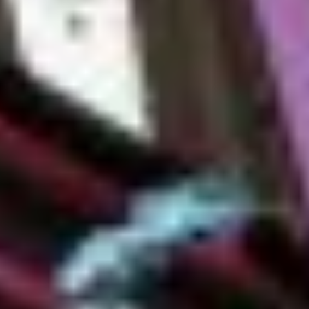
Criar perfis para publicidade personalizada
Usar perfis para selecionar publicidade
personalizada
Criar perfis para personalizar conteúdo
Usar perfis para selecionar conteúdo
personalizado
Medir o desempenho da publicidade
Medir o desempenho do conteúdo
Entender o público por meio de estatísticas
ou combinações de dados de fontes
diferentes.
Desenvolver e melhorar os serviços
Usar dados limitados para selecionar
conteúdo