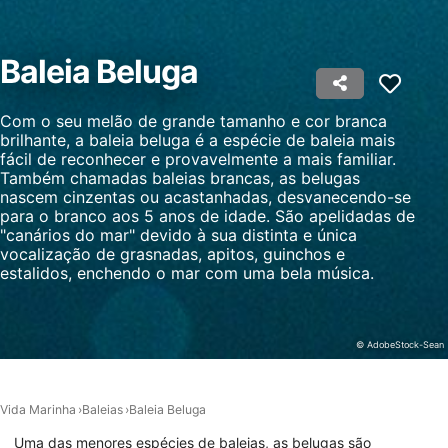
Criar perfis para personalizar conteúdo
Usar perfis para selecionar conteúdo
Baleia Beluga
personalizado
Medir o desempenho da publicidade
Com o seu melão de grande tamanho e cor branca
brilhante, a baleia beluga é a espécie de baleia mais
Medir o desempenho do conteúdo
fácil de reconhecer e provavelmente a mais familiar.
Também chamadas baleias brancas, as belugas
nascem cinzentas ou acastanhadas, desvanecendo-se
Entender o público por meio de estatísticas
ou combinações de dados de fontes
para o branco aos 5 anos de idade. São apelidadas de
diferentes.
"canários do mar" devido à sua distinta e única
vocalização de grasnadas, apitos, guinchos e
Desenvolver e melhorar os serviços
estalidos, enchendo o mar com uma bela música.
Usar dados limitados para selecionar
conteúdo
© AdobeStock-Sean
Recursos especiais do IAB:
Usar dados exatos de geolocalização
Vida Marinha
Baleias
Baleia Beluga
Identificar dispositivos com base nas
Uma das menores espécies de baleias, as belugas são