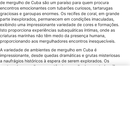
de mergulho de Cuba são um paraíso para quem procura
encontros emocionantes com tubarões curiosos, tartarugas
graciosas e garoupas enormes. Os recifes de coral, em grande
parte inexplorados, permanecem em condições imaculadas,
exibindo uma impressionante variedade de cores e formações.
Isto proporciona experiências subaquáticas íntimas, onde as
criaturas marinhas não têm medo da presença humana,
proporcionando aos mergulhadores encontros inesquecíveis.
A variedade de ambientes de mergulho em Cuba é
impressionante, desde quedas dramáticas e grutas misteriosas
a naufrágios históricos à espera de serem explorados. Os
centros de mergulho e as estâncias espalhadas por toda a ilha
servem tanto os mergulhadores principiantes como os
experientes, oferecendo cursos e mergulhos divertidos
adaptados aos níveis de aptidão de cada um. Para aqueles
que procuram uma rota mais aventureira, as viagens de
liveaboard proporcionam um acesso sem paralelo a locais
remotos, permitindo aos mergulhadores explorar
extensivamente os tesouros subaquáticos do país. Com a sua
rica biodiversidade marinha e paisagens subaquáticas de
cortar a respiração, Cuba destaca-se como um destino de
mergulho que promete experiências inspiradoras.