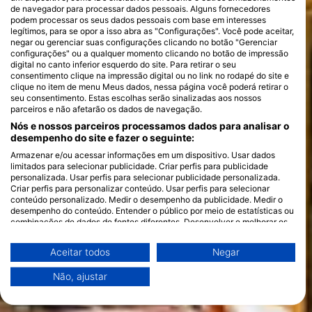
de navegador para processar dados pessoais. Alguns fornecedores
podem processar os seus dados pessoais com base em interesses
legítimos, para se opor a isso abra as "Configurações". Você pode aceitar,
negar ou gerenciar suas configurações clicando no botão "Gerenciar
configurações" ou a qualquer momento clicando no botão de impressão
digital no canto inferior esquerdo do site. Para retirar o seu
consentimento clique na impressão digital ou no link no rodapé do site e
clique no item de menu Meus dados, nessa página você poderá retirar o
seu consentimento. Estas escolhas serão sinalizadas aos nossos
parceiros e não afetarão os dados de navegação.
Nós e nossos parceiros processamos dados para analisar o
desempenho do site e fazer o seguinte:
Armazenar e/ou acessar informações em um dispositivo. Usar dados
limitados para selecionar publicidade. Criar perfis para publicidade
personalizada. Usar perfis para selecionar publicidade personalizada.
Criar perfis para personalizar conteúdo. Usar perfis para selecionar
conteúdo personalizado. Medir o desempenho da publicidade. Medir o
desempenho do conteúdo. Entender o público por meio de estatísticas ou
combinações de dados de fontes diferentes. Desenvolver e melhorar os
serviços. Usar dados limitados para selecionar conteúdo.
Você pode encontrar mais informações sobre o uso de dados pelo Google
Aceitar todos
Negar
aqui: https://business.safety.google/privacy/
Os dados podem ser partilhados fora da União Europeia e enviados para
Não, ajustar
os EUA.
O seu consentimento e a política cookie aplicam-se exclusivamente a
este site/aplicativo.