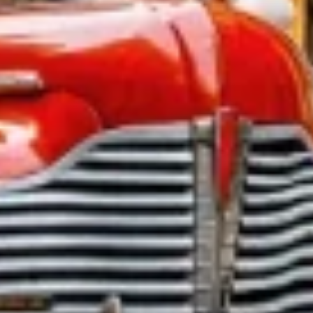
Ver lista de parceiros (1 fornecedores IAB)
Utilizamos os seus dados para as seguintes finalidades:
Finalidades de processamento do IAB:
Armazenar e/ou acessar informações em um
dispositivo
Usar dados limitados para selecionar
publicidade
Criar perfis para publicidade personalizada
Usar perfis para selecionar publicidade
personalizada
Criar perfis para personalizar conteúdo
Usar perfis para selecionar conteúdo
personalizado
Medir o desempenho da publicidade