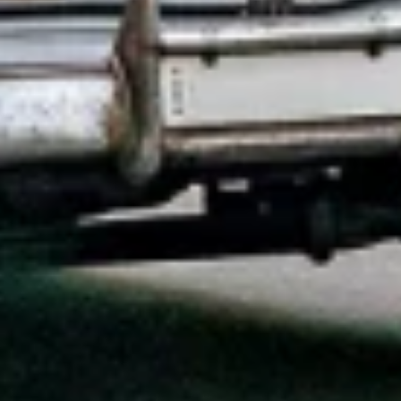
Medir o desempenho do conteúdo
Entender o público por meio de estatísticas
ou combinações de dados de fontes
diferentes.
Desenvolver e melhorar os serviços
Usar dados limitados para selecionar
conteúdo
Recursos especiais do IAB:
Usar dados exatos de geolocalização
Identificar dispositivos com base nas
informações solicitadas ativamente
Finalidades de processamento não IAB:
Necessário
Desempenho