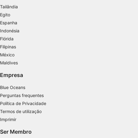
personalizada
Tailândia
Egito
Criar perfis para personalizar conteúdo
Espanha
Usar perfis para selecionar conteúdo
Indonésia
personalizado
Flórida
Medir o desempenho da publicidade
Filipinas
México
Medir o desempenho do conteúdo
Maldives
Entender o público por meio de estatísticas
Empresa
ou combinações de dados de fontes
diferentes.
Blue Oceans
Desenvolver e melhorar os serviços
Perguntas frequentes
Política de Privacidade
Usar dados limitados para selecionar
Termos de utilização
conteúdo
Imprimir
Recursos especiais do IAB:
Ser Membro
Usar dados exatos de geolocalização