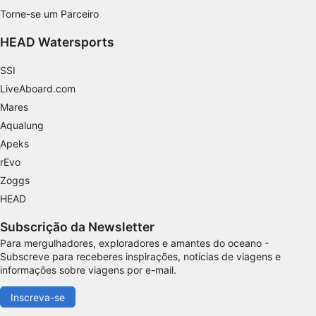
Torne-se um Parceiro
Identificar dispositivos com base nas
informações solicitadas ativamente
HEAD Watersports
Finalidades de processamento não IAB:
SSI
Necessário
LiveAboard.com
Desempenho
Mares
Aqualung
Funcional
Apeks
Publicidade
rEvo
Zoggs
HEAD
Subscrição da Newsletter
Para mergulhadores, exploradores e amantes do oceano -
Subscreve para receberes inspirações, notícias de viagens e
informações sobre viagens por e-mail.
Inscreva-se