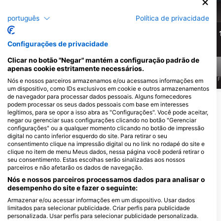
Barracuda
Tartaruga verde
português
Política de privacidade
1.5k
1.4k
Avistamentos
Avistamentos
Configurações de privacidade
Clicar no botão "Negar" mantém a configuração padrão de
apenas cookie estritamente necessários.
J
F
M
A
M
J
J
A
S
O
N
D
J
F
M
A
M
J
J
A
S
O
N
D
J
F
Nós e nossos parceiros armazenamos e/ou acessamos informações em
um dispositivo, como IDs exclusivos em cookie e outros armazenamentos
de navegador para processar dados pessoais. Alguns fornecedores
Mostrar mais animais
podem processar os seus dados pessoais com base em interesses
legítimos, para se opor a isso abra as "Configurações". Você pode aceitar,
negar ou gerenciar suas configurações clicando no botão "Gerenciar
configurações" ou a qualquer momento clicando no botão de impressão
Centros de mergulho que servem este
digital no canto inferior esquerdo do site. Para retirar o seu
local de mergulho
consentimento clique na impressão digital ou no link no rodapé do site e
clique no item de menu Meus dados, nessa página você poderá retirar o
seu consentimento. Estas escolhas serão sinalizadas aos nossos
parceiros e não afetarão os dados de navegação.
DivOcean Bonaire
Nós e nossos parceiros processamos dados para analisar o
J.A. Abraham BLVD 82 #301,
Wanderlust Dive Center
desempenho do site e fazer o seguinte:
0000ab Kralendijk, Bonaire, Santo
Bonaire
Eustáquio E Saba
Kaya Perenales 3, 0000 BQ
Armazenar e/ou acessar informações em um dispositivo. Usar dados
Kralendijk, Bonaire, Santo
limitados para selecionar publicidade. Criar perfis para publicidade
Eustáquio E Saba
personalizada. Usar perfis para selecionar publicidade personalizada.