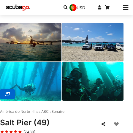
USD
© Channel Islands Scuba, 91360 Thousand Oaks
América do Norte
Ilhas ABC
Bonaire
Salt Pier (49)
★★★★★
(7,430)