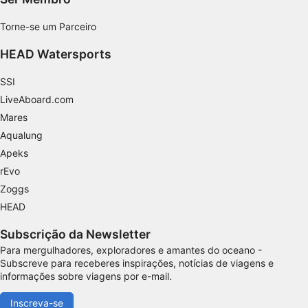
Identificar dispositivos com base nas
Torne-se um Parceiro
informações solicitadas ativamente
HEAD Watersports
Finalidades de processamento não IAB:
Necessário
SSI
LiveAboard.com
Desempenho
Mares
Funcional
Aqualung
Apeks
Publicidade
rEvo
Zoggs
HEAD
Subscrição da Newsletter
Para mergulhadores, exploradores e amantes do oceano -
Subscreve para receberes inspirações, notícias de viagens e
informações sobre viagens por e-mail.
Inscreva-se