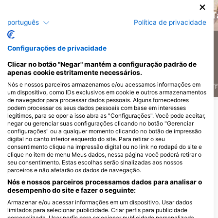
Moreia
Barracuda
T
português
Política de privacidade
75
31
Avistamentos
Avistamentos
Configurações de privacidade
Clicar no botão "Negar" mantém a configuração padrão de
apenas cookie estritamente necessários.
Nós e nossos parceiros armazenamos e/ou acessamos informações em
J
F
M
A
M
J
J
A
S
O
N
D
J
F
M
A
M
J
J
A
S
O
N
D
J
F
um dispositivo, como IDs exclusivos em cookie e outros armazenamentos
de navegador para processar dados pessoais. Alguns fornecedores
podem processar os seus dados pessoais com base em interesses
Mostrar mais animais
legítimos, para se opor a isso abra as "Configurações". Você pode aceitar,
negar ou gerenciar suas configurações clicando no botão "Gerenciar
configurações" ou a qualquer momento clicando no botão de impressão
Centros de mergulho que servem este
digital no canto inferior esquerdo do site. Para retirar o seu
consentimento clique na impressão digital ou no link no rodapé do site e
local de mergulho
clique no item de menu Meus dados, nessa página você poderá retirar o
seu consentimento. Estas escolhas serão sinalizadas aos nossos
parceiros e não afetarão os dados de navegação.
DivOcean Bonaire
Nós e nossos parceiros processamos dados para analisar o
J.A. Abraham BLVD 82 #301,
Wanderlust Dive Center
desempenho do site e fazer o seguinte:
0000ab Kralendijk, Bonaire, Santo
Bonaire
Armazenar e/ou acessar informações em um dispositivo. Usar dados
Eustáquio E Saba
Kaya Perenales 3, 0000 BQ
limitados para selecionar publicidade. Criar perfis para publicidade
Kralendijk, Bonaire, Santo
personalizada. Usar perfis para selecionar publicidade personalizada.