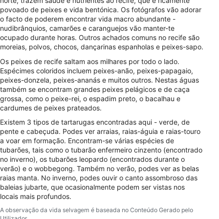
norte, trazem saúde e nutrientes ao recife, que é ricamente
povoado de peixes e vida bentónica. Os fotógrafos vão adorar
Usar perfis para selecionar publicidade
o facto de poderem encontrar vida macro abundante -
personalizada
nudibrânquios, camarões e caranguejos vão manter-te
ocupado durante horas. Outros achados comuns no recife são
Criar perfis para personalizar conteúdo
moreias, polvos, chocos, dançarinas espanholas e peixes-sapo.
Os peixes de recife saltam aos milhares por todo o lado.
Usar perfis para selecionar conteúdo
Espécimes coloridos incluem peixes-anão, peixes-papagaio,
personalizado
peixes-donzela, peixes-ananás e muitos outros. Nestas águas
também se encontram grandes peixes pelágicos e de caça
Medir o desempenho da publicidade
grossa, como o peixe-rei, o espadim preto, o bacalhau e
cardumes de peixes prateados.
Medir o desempenho do conteúdo
Existem 3 tipos de tartarugas encontradas aqui - verde, de
pente e cabeçuda. Podes ver arraias, raias-águia e raias-touro
Entender o público por meio de estatísticas
a voar em formação. Encontram-se várias espécies de
ou combinações de dados de fontes
tubarões, tais como o tubarão enfermeiro cinzento (encontrado
diferentes.
no inverno), os tubarões leopardo (encontrados durante o
verão) e o wobbegong. Também no verão, podes ver as belas
Desenvolver e melhorar os serviços
raias manta. No inverno, podes ouvir o canto assombroso das
baleias jubarte, que ocasionalmente podem ser vistas nos
Usar dados limitados para selecionar
locais mais profundos.
conteúdo
A observação da vida selvagem é baseada no Conteúdo Gerado pelo
Recursos especiais do IAB:
Utilizador