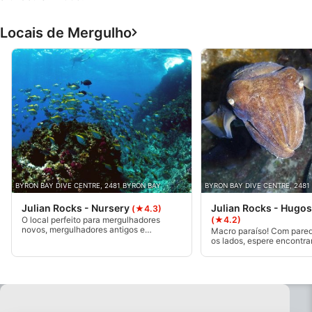
Locais de Mergulho
BYRON BAY DIVE CENTRE, 2481 BYRON BAY
BYRON BAY DIVE CENTRE, 2481
Julian Rocks - Nursery
Julian Rocks - Hugo
(★4.3)
(★4.2)
O local perfeito para mergulhadores
novos, mergulhadores antigos e
Macro paraíso! Com pare
snorkelers, com um refúgio raso
os lados, espere encontra
protegido de 5-12m, esta área é um local
variedade de pequenas e
de mergulho muito popular.
criaturas como nudibrânqu
dançarinos espanhóis, lag
camarão mantis.