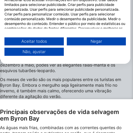
limitados para selecionar publicidade. Criar perfis para publicidade
ao clima subtropical quente e húmido. Os invernos (maio -
personalizada. Usar perfis para selecionar publicidade personalizada.
setembro) tendem a ser amenos, com máximas diárias de
Criar perfis para personalizar conteúdo. Usar perfis para selecionar
19oC e temperaturas da água de 23oC. Um casaco de 3 mm
conteúdo personalizado. Medir o desempenho da publicidade. Medir o
de comprimento total é muitas vezes suficiente. Os Verões
desempenho do conteúdo. Entender o público por meio de estatísticas ou
(novembro - março) são quentes, com temperaturas diárias de
combinações de dados de fontes diferentes. Desenvolver e melhorar os
serviços. Usar dados limitados para selecionar conteúdo.
27oC e temperaturas da água idênticas.
Você pode encontrar mais informações sobre o uso de dados pelo Google
Aceitar todos
Negar
Algumas espécies são vistas em épocas específicas do ano.
aqui: https://business.safety.google/privacy/
Os tubarões-enfermeiros cinzentos são vistos nos meses de
Os dados podem ser partilhados fora da União Europeia e enviados para
Não, ajustar
inverno, entre maio e novembro, assim como as baleias-
os EUA.
corcundas, que passam por aqui na sua migração anual. De
O seu consentimento e a política cookie aplicam-se exclusivamente a
dezembro a maio, podes ver as elegantes raias-manta e os
este site/aplicativo.
esquivos tubarões-leopardo.
Ver lista de parceiros (1 fornecedores IAB)
Os meses de verão são os mais populares entre os turistas em
Utilizamos os seus dados para as seguintes finalidades:
Byron Bay. Embora o mergulho seja ligeiramente mais frio no
Finalidades de processamento do IAB:
inverno, é também mais calmo, oferecendo uma vibração
diferente da agitação do verão.
Armazenar e/ou acessar informações em um
dispositivo
Principais observações de vida selvagem
Usar dados limitados para selecionar
em Byron Bay
publicidade
As águas mais frias, combinadas com as correntes quentes do
Criar perfis para publicidade personalizada