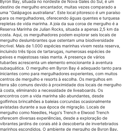
Byron Bay, situada no nordeste de Nova Gales do Sul, é um
destino de mergulho encantador, muitas vezes comparado a
uma "Galápagos australiana". Este local pitoresco é um paraíso
para os mergulhadores, oferecendo águas quentes e turquesa
repletas de vida marinha. A joia da sua coroa de mergulho é a
Reserva Marinha de Julian Rocks, situada a apenas 2,5 km da
costa. Aqui, os mergulhadores podem explorar seis locais de
mergulho deslumbrantes que ostentam uma biodiversidade
incrível. Mais de 1.000 espécies marinhas vivem nesta reserva,
incluindo três tipos de tartarugas, numerosas espécies de
peixes e majestosas raias manta. A presença de vários
tubarões acrescenta um elemento emocionante à aventura
subaquática. O mergulho em Byron Bay é adequado tanto para
iniciantes como para mergulhadores experientes, com muitos
centros de mergulho e resorts à escolha. Os mergulhos em
terra são comuns devido à proximidade dos locais de mergulho
à costa, eliminando a necessidade de liveaboards. Os
encontros com a vida marinha são abundantes, desde
golfinhos brincalhões a baleias corcundas ocasionalmente
avistadas durante a sua época de migração. Locais de
mergulho como Needles, Hugo's Trench e Elwood Trench
oferecem diversas experiências, desde a exploração de
vibrantes jardins de corais até à descoberta de invertebrados
marinhos escondidos. O ambiente de mergulho de Byron Bay,