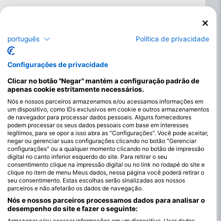
português
Política de privacidade
Configurações de privacidade
Clicar no botão "Negar" mantém a configuração padrão de
apenas cookie estritamente necessários.
Nós e nossos parceiros armazenamos e/ou acessamos informações em
um dispositivo, como IDs exclusivos em cookie e outros armazenamentos
de navegador para processar dados pessoais. Alguns fornecedores
podem processar os seus dados pessoais com base em interesses
legítimos, para se opor a isso abra as "Configurações". Você pode aceitar,
negar ou gerenciar suas configurações clicando no botão "Gerenciar
configurações" ou a qualquer momento clicando no botão de impressão
digital no canto inferior esquerdo do site. Para retirar o seu
consentimento clique na impressão digital ou no link no rodapé do site e
clique no item de menu Meus dados, nessa página você poderá retirar o
seu consentimento. Estas escolhas serão sinalizadas aos nossos
parceiros e não afetarão os dados de navegação.
Os melhores meses para mergulhar em
Nós e nossos parceiros processamos dados para analisar o
Byron Bay
desempenho do site e fazer o seguinte:
É possível mergulhar em Byron Bay durante todo o ano devido
Armazenar e/ou acessar informações em um dispositivo. Usar dados