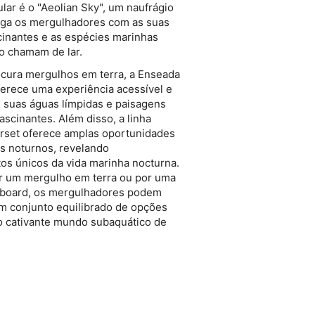
ar é o "Aeolian Sky", um naufrágio
 para a entrada na
riga os mergulhadores com as suas
 a equipa DDS,
atribuídos e dirigirem-
cinantes e as espécies marinhas
amos à beira da piscina
o chamam de lar.
escontraída, passamos
piração diafragmática e
cura mergulhos em terra, a Enseada
rminamos com uma rápida
ferece uma experiência acessível e
to digital.Controlo do
s suas águas límpidas e paisagens
s de instrutor-
quenos. Este pequeno
ascinantes. Além disso, a linha
l de elite, um ritmo de
orset oferece amplas oportunidades
controlo de segurança
s noturnos, revelando
Idiomas de
s únicos da vida marinha nocturna.
 de segurança, sessões
r um mergulho em terra ou por uma
o entregues inteiramente
amento e requisitos
aboard, os mergulhadores podem
igatório: Para cumprir
um conjunto equilibrado de opções
de ajuste standard, todos
 o cativante mundo subaquático de
trazer a sua própria
ulho. Para tua
ser selecionados,
te na Dorset Diving
scina de sexta-feira.O
anho e uma toalha para
phone ou tablet com a
ficar a tua