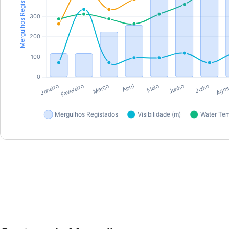
comodidades físicas da piscina:Matriz de atualização
digital: Ativação instantânea dos teus materiais de
revisão digital SSI Scuba Skills Update através da
aplicação MySSI, para que possas aperfeiçoar as
principais regras de mergulho em casa antes de
chegares.Revisão das habilidades de superfície: Um
briefing rápido e interativo que abrange o planeament
do mergulho, sinais manuais e a configuração do seu
equipamento antes de se molhar.Prática em piscina
aquecida: Uma sessão de piscina dedicada e
confortável no Centro de Lazer BCP Dolphin na sexta
feira à noite, conforme agendado.Aluguer completo d
unidades de SCUBA: Utilização completa de uma
unidade de SCUBA recreativa premium (incluindo um
sistema de regulador equilibrado, BCD, garrafas, peso
fato de proteção térmica) adaptada ao seu
tamanho.Registo e verificação digital: Verificação ofici
da tua atualização emitida diretamente para a tua
aplicação de logbook digital MySSI, visível
instantaneamente para os centros de mergulho de to
o mundo como prova de moeda ativa.Tamanho dos
grupos e logística de localização:Local de Formação:
Centro de Lazer BCP Dolphin.Controla o tamanho do
grupo: Mantemos rácios de instrutor para mergulhado
excecionalmente pequenos. Este pequeno grupo gara
um treino personalizado, um ritmo descontraído e um
concentração absoluta no teu nível de conforto