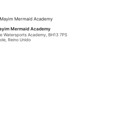
Limites de Idade e
e idade: A idade mínima
om menos de 18 anos
 pais ou do tutor nos
 de entrares na água,
mulário digital standard
ayim Mermaid Academy
aplicação MySSI.A
e Watersports Academy, BH13 7PS
abemos que a vida
ole, Reino Unido
rários inesperado, a
ermite-te mudar a tua
ação mensal de sexta-
uer custo.Política de
aço da pista da piscina
 estritamente pré-
as reservas, a não
ou cancelamentos feitos
edência implicam a
e vais a seguir? (O
tua experiência e
permanente? A taxa de
Try Scuba pode ser
lização para o teu
eservado no prazo de 30