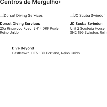
Centros de Mergulho
individual.Idiomas de apresentação: Todos os briefing
de segurança, sessões na piscina e materiais digitais 
entregues inteiramente em inglês.Manuseamento de
equipamento e requisitos pessoais:Equipamento Pesso
Obrigatório: Para cumprir os critérios de higiene pesso
standard e de ajuste profissional, todos os participant
Dorset Diving Services
JC Scuba Swindon
devem possuir e trazer a sua própria máscara, snorkel
25a Ringwood Road, BH14 0RF Poole,
Unit 2 Scuderia House
botas de mergulho. Estes itens podem ser selecionad
Reino Unido
SN2 1EG Swindon, Rein
ajustados e comprados diretamente na Dorset Diving
Services antes da tua noite de piscina de sexta-feira.
que tens de fornecer: Roupa de banho e uma toalha p
os balneários, além do teu smartphone ou tablet com 
Dive Beyond
aplicação MySSI iniciada para verificar a tua
Castletown, DT5 1BD Portland, Reino Unido
inscrição.Condições de reserva, limites de idade e
restrições:Pré-requisito de certificação: Deves possuir
um cartão de certificação de águas abertas de nível
inicial válido (ou superior) da SSI ou de uma agência 
formação equivalente aprovada.Requisitos médicos e
idade: A idade mínima é de 10 anos (os participantes
com menos de 18 anos necessitam de uma assinatura
dos pais ou do tutor nos seus registos de formação).
Antes de entrares na água, tens de preencher e envia
um formulário digital standard de rastreio de saúde
através da aplicação MySSI.A Garantia de Flexibilida
DDS: Sabemos que a vida muda. Se surgir um conflito
de horários inesperado, a nossa Garantia de Flexibili