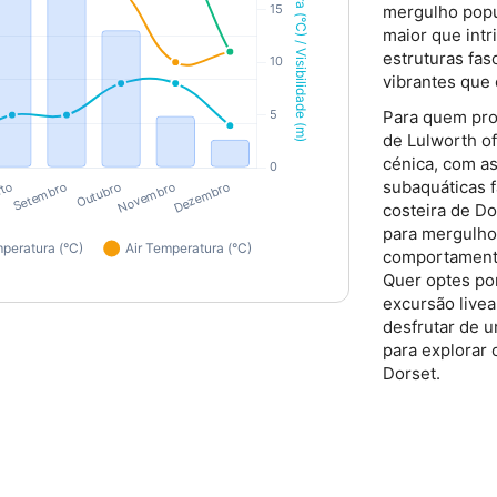
mergulho popul
15 minutos antes da hora marcada
maior que int
piscina para se encontrarem com
recolherem os kits que lhes foram 
estruturas fas
se aos balneários.O fluxo: Começ
vibrantes que 
com uma prova de equipamento d
uma hora inteira a aprender a res
o
Para quem pro
a brincar debaixo de água, e te
de Lulworth o
arrumação do equipamento e regis
cénica, com a
tamanho do grupo: Mantemos rácio
participante excecionalmente pe
subaquáticas f
-
grupo garante uma atenção pessoa
e
costeira de D
aprendizagem descontraído e um 
para mergulho
absoluto para cada mergulhador.
comportamento
apresentação: Todos os briefings
s e
Quer optes po
na piscina e materiais digitais sã
em inglês.Manuseamento de equip
excursão live
al
pessoais:Equipamento Pessoal Obr
desfrutar de 
os critérios de higiene pessoal e 
para explorar
os participantes devem possuir e 
do
Dorset.
máscara, snorkel e botas de merg
conveniência, estes itens podem 
ajustados e comprados diretamen
Services antes da tua noite de pi
r
que tens de fornecer: Roupa de b
nte
os balneários, além do teu smart
a
aplicação MySSI iniciada para veri