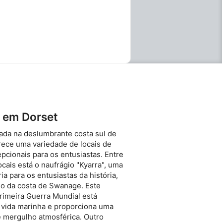
nclusões:Quando
 teu pacote inclui acesso
ndizagem digital e às
cesso à Matriz Digital:
teriais de aprendizagem
 aplicação MySSI para
mente as regras básicas
g da parte superior:
el ao funcionamento da
nais básicos de
e entrares na
ida: Uma sessão de
entro de Lazer BCP
nforme
 em Dorset
nidades de THE SCUBA:
a de Mergulho Total
zada na deslumbrante costa sul de
or, garrafas de
erece uma variedade de locais de
ão térmica) adaptado
eu
cionais para os entusiastas. Entre
 Cartão de
locais está o naufrágio "Kyarra", uma
 SSI Try Scuba emitido
ria para os entusiastas da história,
ine para comemorar o teu
go da costa de Swanage. Este
nho dos grupos e
rimeira Guerra Mundial está
Centro de Lazer BCP
ta experiência funciona
vida marinha e proporciona uma
xta-feira à noite. Os
e mergulho atmosférica. Outro
stalações precisamente