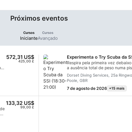
Próximos eventos
Cursos
Cursos
Iniciante
Avançado
572,31 US$
Experimenta o Try Scuba da S
425,00 £
Respira pela primeira vez debaix
o
a ausência total de peso numa pis
ste
aquecida!Já te perguntaste qual é
Dorset Diving Services, 25a Ringw
Underwater? Pára de pensar e ve
Poole, GBR
experiência Try Scuba da SSI é a
nte
pressão, à magia do mergulho. Per
7 de agosto de 2026
+15 mais
 de
absolutos, famílias ou qualquer p
mundo aquático, esta experiência
133,32 US$
concebida para substituir as tuas
99,00 £
excitação. Sob a orientação diret
 de
m
profissional DDS certificado, apr
equipamento, entrarás numa pisci
a
qualidade e experimentarás a incrí
ado
l
sensação de voar completamente
 é