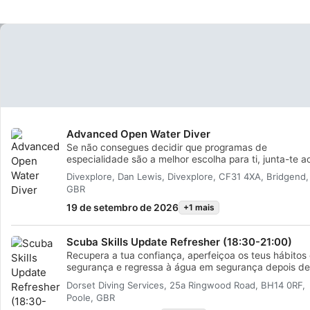
Advanced Open Water Diver
Se não consegues decidir que programas de
especialidade são a melhor escolha para ti, junta-te a
programa Advanced Open Water Diver da SSI! Com e
Divexplore, Dan Lewis, Divexplore, CF31 4XA, Bridgend,
programa, podes experimentar uma variedade de
GBR
especialidades antes de te comprometeres com
programas de especialidade completos. É uma excele
19 de setembro de 2026
+1 mais
forma de experimentar o que é a formação avançada
mergulhador e como pode ser valiosa para as tuas
Scuba Skills Update Refresher (18:30-21:00)
aventuras de mergulho. Durante o programa Advanced
Open Water Diver, experimentarás 5 especialidades
Recupera a tua confiança, aperfeiçoa os teus hábitos
diferentes. Completarás um mergulho de formação e
segurança e regressa à água em segurança depois de
águas abertas por especialidade após um briefing
uma pausa!Já passou algum tempo desde a tua últim
Dorset Diving Services, 25a Ringwood Road, BH14 0RF,
completo com o teu Instrutor SSI. Com este programa
viagem de mergulho, ou sentes-te um pouco enferruj
Poole, GBR
experimental de mergulho de especialidade, terás tota
antes das próximas férias? O SSI Scuba Skills Update