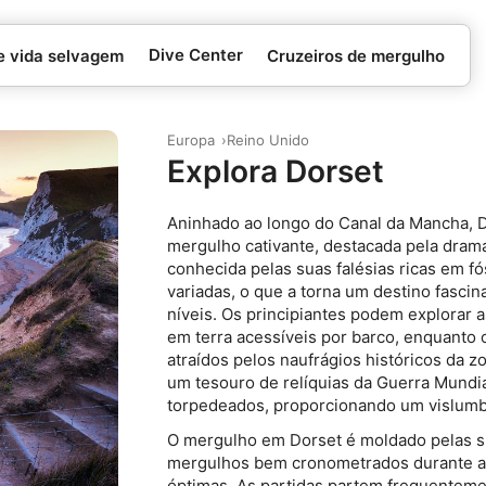
Dive Center
e vida selvagem
Cruzeiros de mergulho
Europa
Reino Unido
Explora Dorset
Aninhado ao longo do Canal da Mancha, 
mergulho cativante, destacada pela dramá
conhecida pelas suas falésias ricas em f
variadas, o que a torna um destino fasci
níveis. Os principiantes podem explorar
em terra acessíveis por barco, enquanto
atraídos pelos naufrágios históricos da z
um tesouro de relíquias da Guerra Mundia
torpedeados, proporcionando um vislumbr
O mergulho em Dorset é moldado pelas s
mergulhos bem cronometrados durante a
óptimas. As partidas partem frequentem