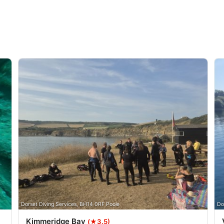
e
não
Dorset Diving Services, BH14 0RF Poole
Do
Kimmeridge Bay
(★3.5)