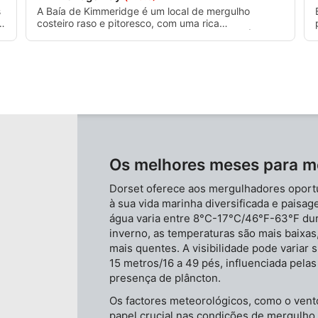
s
A Baía de Kimmeridge é um local de mergulho
a
costeiro raso e pitoresco, com uma rica
biodiversidade marinha, uma vez que é uma Área
Marinha Protegida. A parte interior da baía tem entre
2 e 4 m de profundidade, enquanto um pouco mais
ao largo a profundidade pode chegar aos 8 m. As
correntes são geralmente fracas, mas podem
intensificar-se um pouco mais ao largo,
especialmente junto ao promontório.
Os melhores meses para m
Dorset oferece aos mergulhadores oport
à sua vida marinha diversificada e paisa
água varia entre 8°C-17°C/46°F-63°F du
inverno, as temperaturas são mais baixas
mais quentes. A visibilidade pode variar 
15 metros/16 a 49 pés, influenciada pela
presença de plâncton.
Os factores meteorológicos, como o ven
papel crucial nas condições de mergulho