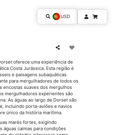
USD
Dorset oferece uma experiência de
tica Costa Jurássica. Esta região é
ósseis e paisagens subaquáticas
nante para mergulhadores de todos os
 as encostas suaves dos mergulhos
 os mergulhadores experientes são
ona. As águas ao largo de Dorset são
l, incluindo porta-aviões e navios
e único da história marítima.
uas marés fortes, exigindo
s águas calmas para condições
ente de cidades pitorescas como