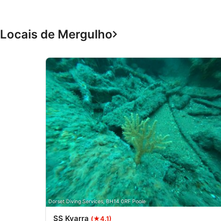
permite-te mudar a tua reserva para a nossa próxima
rotação mensal de reciclagem na piscina, às sextas-
feiras à noite, sem qualquer custo.Política de
cancelamento: Uma vez que o espaço da pista da
Locais de Mergulho
piscina no Centro de Lazer BCP Dolphin é estritament
pré-alocado e tem pessoal com base nas reservas, a 
comparência no dia da atividade ou cancelamentos
feitos com menos de 48 horas de antecedência
implicam a perda da taxa de reserva.
Dorset Diving Services, BH14 0RF Poole
SS Kyarra
(★4.1)