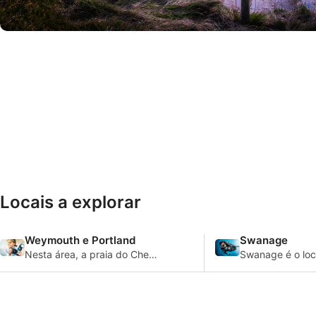
© iStock/fotoVoyager
Locais a explorar
Weymouth e Portland
Swanage
Nesta área, a praia do Chesil
Swanage é o loca
é um local de treinamento
para os novos
conhecido para
mergulhadores 
mergulhadores e é onde
aprender a habi
muitas pessoas desta área
costa sul da Ingl
vêm para aprender.