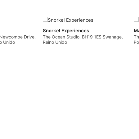
inscrição.Condições de Reserva, 
s
Upgrades:Requisitos médicos e d
são
é de 10 anos (os participantes c
necessitam de uma assinatura dos
al
seus registos de formação). Antes
al
tens de preencher e enviar um for
es
Snorkel Experiences
M
de rastreio de saúde através da 
 e
, Newcombe Drive,
The Ocean Studio, BH19 1ES Swanage,
Th
Garantia de Flexibilidade DDS: S
os,
o Unido
Reino Unido
Po
muda. Se surgir um conflito de ho
nossa Garantia de Flexibilidade p
O
reserva para a nossa próxima rot
ara
feira à noite na piscina, sem qualq
a
cancelamento: Uma vez que o esp
no Centro de Lazer BCP Dolphin é
alocado e tem pessoal com base n
comparência no dia da atividade 
com menos de 48 horas de antec
de
perda da taxa de reserva.Para ond
 de
upgrade para OWD): Gostaste da 
queres obter uma licença global 
matrícula completa desta oferta 
creditada diretamente para a atua
r
curso SSI Open Water Diver, se r
dias após a tua sessão na piscina!
de
dade