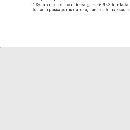
O Kyarra era um navio de carga de 6.953 tonelada
de aço e passageiros de luxo, construído na Escóci
em 1903 para a Australian United Steam Navigation
Company. Comprimento: 127 mLaunched: 2
February 1903Draft: 9.576 mBeam: 16 mBuilder:
William Denny and Brothers Lugares construídos:
Escócia, Dumbarton