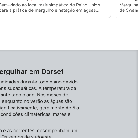
Bem-vindo ao local mais simpático do Reino Unido
Mergulha
para a prática de mergulho e natação em águas
de Swana
abertas. Para mergulhadores certificados, não há
Mergulha 
melhor lugar para aprimorar suas habilidades de
ser frac
mergulho e se divertir do que no Vobster Quay.
do cais 
ergulhar em Dorset
unidades durante todo o ano devido
gens subaquáticas. A temperatura da
rante todo o ano. Nos meses de
, enquanto no verão as águas são
significativamente, geralmente de 5 a
s condições climatéricas, marés e
to e as correntes, desempenham um
. Os ventos de sudoeste