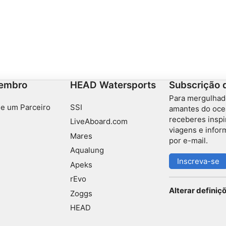
embro
HEAD Watersports
Subscrição 
Para mergulhad
e um Parceiro
SSI
amantes do oce
receberes inspi
LiveAboard.com
viagens e info
Mares
por e-mail.
Aqualung
Inscreva-se
Apeks
rEvo
Alterar definiç
Zoggs
HEAD