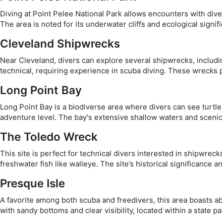
Usar perfis para selecionar conteúdo personalizado
Diving at Point Pelee National Park allows encounters with diver
The area is noted for its underwater cliffs and ecological signif
Medir o desempenho da publicidade
Cleveland Shipwrecks
Medir o desempenho do conteúdo
Near Cleveland, divers can explore several shipwrecks, includi
Entender o público por meio de estatísticas ou combinações 
technical, requiring experience in scuba diving. These wrecks p
diferentes.
Long Point Bay
Desenvolver e melhorar os serviços
Long Point Bay is a biodiverse area where divers can see turtle
Usar dados limitados para selecionar conteúdo
adventure level. The bay's extensive shallow waters and scen
Recursos especiais do IAB:
The Toledo Wreck
Usar dados exatos de geolocalização
This site is perfect for technical divers interested in shipwreck
freshwater fish like walleye. The site’s historical significance a
Identificar dispositivos com base nas informações solicitada
Presque Isle
Finalidades de processamento não IAB:
Necessário
A favorite among both scuba and freedivers, this area boasts abun
with sandy bottoms and clear visibility, located within a state 
Desempenho