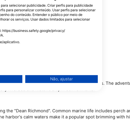
avid W. Mills, convidam os
ara selecionar publicidade. Criar perfis para publicidade
 Lago Erie pode variar, mas a
rfis para personalizar conteúdo. Usar perfis para selecionar
mbinação de naufrágios
enho do conteúdo. Entender o público por meio de
gua doce fazem do Lago Erie um
horar os serviços. Usar dados limitados para selecionar
ície.
 https://business.safety.google/privacy/
UA.
e/aplicativo.
Não, ajustar
variety of smallmouth bass, walleyes, and sturgeons. The advent
rocky riverbed and historic shipwreck remnants.
ing the "Dean Richmond". Common marine life includes perch and 
e harbor's calm waters make it a popular spot brimming with hi