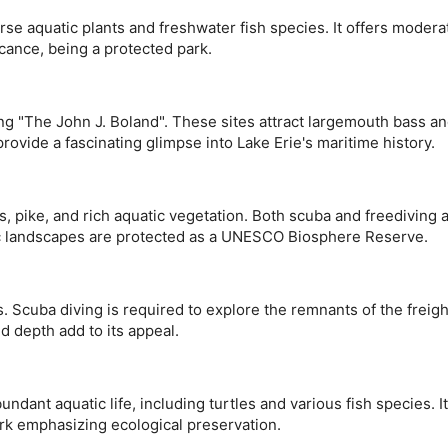
se aquatic plants and freshwater fish species. It offers moderat
icance, being a protected park.
ng "The John J. Boland". These sites attract largemouth bass an
de dados de fontes
rovide a fascinating glimpse into Lake Erie's maritime history.
s, pike, and rich aquatic vegetation. Both scuba and freediving 
ic landscapes are protected as a UNESCO Biosphere Reserve.
s. Scuba diving is required to explore the remnants of the freigh
nd depth add to its appeal.
s ativamente
dant aquatic life, including turtles and various fish species. It
park emphasizing ecological preservation.