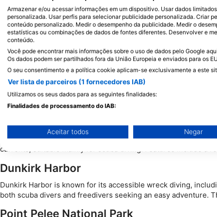
Naufrágios notáveis, como o Islander, o Eagle Wing Group e o D
Armazenar e/ou acessar informações em um dispositivo. Usar dados limitados p
mergulhadores a desvendar os seus mistérios. A visibilidade no
personalizada. Usar perfis para selecionar publicidade personalizada. Criar pe
emoção da descoberta muitas vezes supera esse desafio. A co
conteúdo personalizado. Medir o desempenho da publicidade. Medir o desemp
intrigantes, vistas panorâmicas e o fascínio do mergulho em á
estatísticas ou combinações de dados de fontes diferentes. Desenvolver e mel
conteúdo.
destino atraente para quem procura aventura debaixo da superf
Você pode encontrar mais informações sobre o uso de dados pelo Google aqui:
Os dados podem ser partilhados fora da União Europeia e enviados para os E
O seu consentimento e a política cookie aplicam-se exclusivamente a este sit
Ver lista de parceiros (1 fornecedores IAB)
Utilizamos os seus dados para as seguintes finalidades:
Top Lake Erie Dive Sites
Finalidades de processamento do IAB:
The Niagara River
Armazenar e/ou acessar informações em um dispositivo
Aceitar todos
Negar
The Niagara River offers an exciting diving experience with a 
Usar dados limitados para selecionar publicidade
currents, suitable mainly for scuba diving. Features include a 
Criar perfis para publicidade personalizada
Dunkirk Harbor
Usar perfis para selecionar publicidade personalizada
Dunkirk Harbor is known for its accessible wreck diving, includ
both scuba divers and freedivers seeking an easy adventure. Th
Criar perfis para personalizar conteúdo
Point Pelee National Park