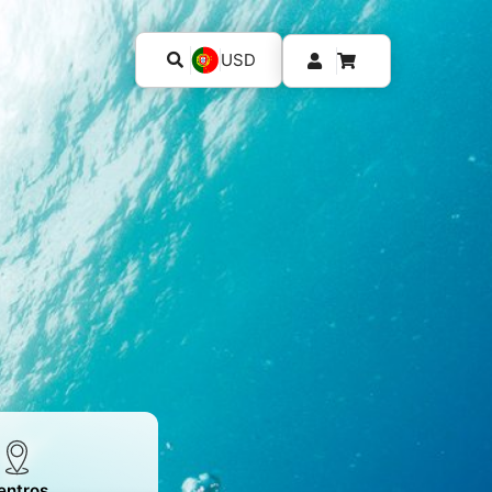
USD
entros