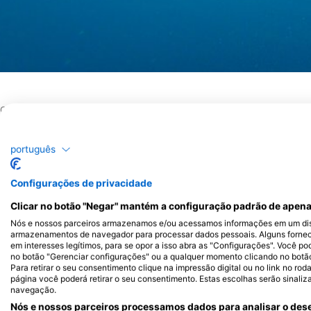
Great Lakes
Explora o Lago Erie
português
O Lago Erie, conhecido como o mais raso e quente entre os G
experiência única de mergulho em água doce que agrada a mer
Configurações de privacidade
As suas águas relativamente quentes permitem épocas de mer
recomenda-se um fato seco ou um fato de neoprene de 7 mm (
Clicar no botão "Negar" mantém a configuração padrão de apena
conforto contra correntes frias ocasionais. A bacia ocidental d
Nós e nossos parceiros armazenamos e/ou acessamos informações em um disp
atraente, ostentando uma impressionante coleção de 286 nauf
armazenamentos de navegador para processar dados pessoais. Alguns forne
em interesses legítimos, para se opor a isso abra as "Configurações". Você po
explorados. Estas relíquias submersas contam histórias da hist
no botão "Gerenciar configurações" ou a qualquer momento clicando no botão d
mergulhadores recreativos e técnicos um vislumbre do passad
Para retirar o seu consentimento clique na impressão digital ou no link no ro
página você poderá retirar o seu consentimento. Estas escolhas serão sinaliz
Para além das profundezas, o Great Lakes Seaway Trail ao long
navegação.
proporciona vistas deslumbrantes do topo e acesso a uma vari
Nós e nossos parceiros processamos dados para analisar o dese