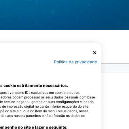
Política de privacidade
randes Lagos, apresenta uma
gulhadores de todos os níveis.
gulho prolongadas, mas
0,28 polegadas) para manter o
s cookie estritamente necessários.
o lago é particularmente
ositivo, como IDs exclusivos em cookie e outros
rágios à espera de serem
cedores podem processar os seus dados pessoais com base
de aceitar, negar ou gerenciar suas configurações clicando
ória marítima, oferecendo aos
e impressão digital no canto inferior esquerdo do site.
o.
dapé do site e clique no item de menu Meus dados, nessa
adas aos nossos parceiros e não afetarão os dados de
o da costa do Lago Erie
edade de locais de mergulho.
mpenho do site e fazer o seguinte: