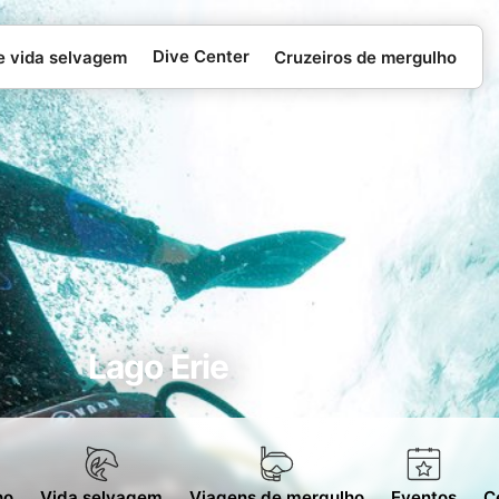
Dive Center
e vida selvagem
Cruzeiros de mergulho
Lago Erie
ho
Vida selvagem
Viagens de mergulho
Eventos
C