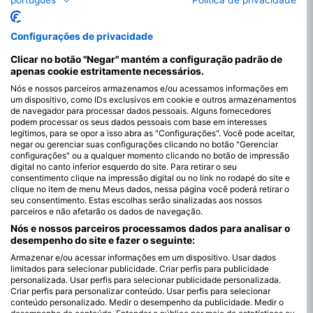
Configurações de privacidade
Clicar no botão "Negar" mantém a configuração padrão de
apenas cookie estritamente necessários.
Nós e nossos parceiros armazenamos e/ou acessamos informações em
um dispositivo, como IDs exclusivos em cookie e outros armazenamentos
de navegador para processar dados pessoais. Alguns fornecedores
podem processar os seus dados pessoais com base em interesses
legítimos, para se opor a isso abra as "Configurações". Você pode aceitar,
negar ou gerenciar suas configurações clicando no botão "Gerenciar
configurações" ou a qualquer momento clicando no botão de impressão
digital no canto inferior esquerdo do site. Para retirar o seu
consentimento clique na impressão digital ou no link no rodapé do site e
clique no item de menu Meus dados, nessa página você poderá retirar o
seu consentimento. Estas escolhas serão sinalizadas aos nossos
parceiros e não afetarão os dados de navegação.
Nós e nossos parceiros processamos dados para analisar o
desempenho do site e fazer o seguinte:
Os melhores meses para mergulhar nas
Armazenar e/ou acessar informações em um dispositivo. Usar dados
limitados para selecionar publicidade. Criar perfis para publicidade
Ilhas Orkney
personalizada. Usar perfis para selecionar publicidade personalizada.
Criar perfis para personalizar conteúdo. Usar perfis para selecionar
As Ilhas Orkney oferecem oportunidades de mergulho durante
conteúdo personalizado. Medir o desempenho da publicidade. Medir o
todo o ano, embora as condições variem consoante a estação.