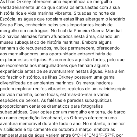
As Ilhas Orkney oferecem uma experiência de mergulho
verdadeiramente única que cativa os entusiastas com a sua
história rica e vida marinha vibrante. Situadas no norte da
Escócia, as águas que rodeiam estas ilhas albergam o lendário
Scapa Flow, conhecido pelos seus importantes locais de
mergulho em naufrágios. No final da Primeira Guerra Mundial,
52 navios alemães foram afundados nesta área, criando um
museu subaquático de história marítima. Embora alguns
tenham sido recuperados, muitos permanecem, oferecendo
aos mergulhadores uma oportunidade extraordinária de
explorar estas relíquias. As correntes aqui são fortes, pelo que
se recomenda aos mergulhadores que tenham alguma
experiência antes de se aventurarem nestas águas. Para além
do fascínio histórico, as Ilhas Orkney possuem uma gama
diversificada de ambientes marinhos. Os mergulhadores
podem explorar recifes vibrantes repletos de um caleidoscópio
de vida marinha, como focas, estrelas-do-mar e várias
espécies de peixes. As falésias e paredes subaquáticas
proporcionam cenários dramáticos para fotografias
subaquáticas. Quer optes por um mergulho em terra, de barco
ou numa expedição liveaboard, as Orkneys oferecem uma
aventura memorável durante todo o ano. No entanto, a melhor
visibilidade é tipicamente de outubro a março, embora as
temperaturas da água variem entre 6°C-14°C/43°F-57°F, por