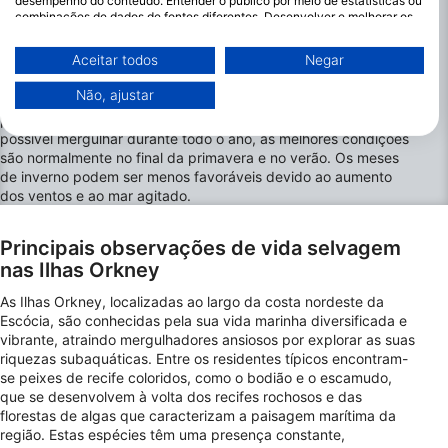
desempenho do conteúdo. Entender o público por meio de estatísticas ou
As temperaturas da água variam entre 8°C/46°F no inverno e
combinações de dados de fontes diferentes. Desenvolver e melhorar os
14°C/57°F no verão. A visibilidade pode ser excelente,
serviços. Usar dados limitados para selecionar conteúdo.
atingindo frequentemente 15-20 metros/49-66 pés, mas pode
Você pode encontrar mais informações sobre o uso de dados pelo Google
Aceitar todos
Negar
diminuir durante os meses mais tempestuosos.
aqui: https://business.safety.google/privacy/
Os dados podem ser partilhados fora da União Europeia e enviados para
Não, ajustar
Os mergulhadores devem ter cuidado com as correntes fortes,
os EUA.
particularmente durante a primavera e o outono. Embora seja
O seu consentimento e a política cookie aplicam-se exclusivamente a
possível mergulhar durante todo o ano, as melhores condições
este site/aplicativo.
são normalmente no final da primavera e no verão. Os meses
Ver lista de parceiros (1 fornecedores IAB)
de inverno podem ser menos favoráveis devido ao aumento
Utilizamos os seus dados para as seguintes finalidades:
dos ventos e ao mar agitado.
Finalidades de processamento do IAB:
Principais observações de vida selvagem
Armazenar e/ou acessar informações em um
dispositivo
nas Ilhas Orkney
As Ilhas Orkney, localizadas ao largo da costa nordeste da
Usar dados limitados para selecionar
Escócia, são conhecidas pela sua vida marinha diversificada e
publicidade
vibrante, atraindo mergulhadores ansiosos por explorar as suas
riquezas subaquáticas. Entre os residentes típicos encontram-
Criar perfis para publicidade personalizada
se peixes de recife coloridos, como o bodião e o escamudo,
que se desenvolvem à volta dos recifes rochosos e das
Usar perfis para selecionar publicidade
florestas de algas que caracterizam a paisagem marítima da
personalizada
região. Estas espécies têm uma presença constante,