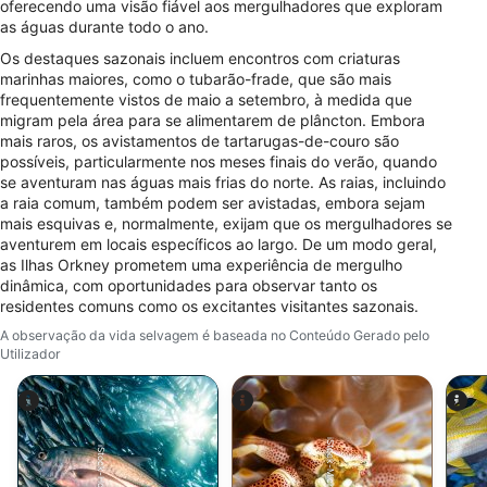
oferecendo uma visão fiável aos mergulhadores que exploram
Criar perfis para personalizar conteúdo
as águas durante todo o ano.
Os destaques sazonais incluem encontros com criaturas
Usar perfis para selecionar conteúdo
personalizado
marinhas maiores, como o tubarão-frade, que são mais
frequentemente vistos de maio a setembro, à medida que
migram pela área para se alimentarem de plâncton. Embora
Medir o desempenho da publicidade
mais raros, os avistamentos de tartarugas-de-couro são
possíveis, particularmente nos meses finais do verão, quando
Medir o desempenho do conteúdo
se aventuram nas águas mais frias do norte. As raias, incluindo
a raia comum, também podem ser avistadas, embora sejam
Entender o público por meio de estatísticas
mais esquivas e, normalmente, exijam que os mergulhadores se
ou combinações de dados de fontes
aventurem em locais específicos ao largo. De um modo geral,
diferentes.
as Ilhas Orkney prometem uma experiência de mergulho
dinâmica, com oportunidades para observar tanto os
Desenvolver e melhorar os serviços
residentes comuns como os excitantes visitantes sazonais.
A observação da vida selvagem é baseada no Conteúdo Gerado pelo
Usar dados limitados para selecionar
Utilizador
conteúdo
Recursos especiais do IAB:
Usar dados exatos de geolocalização
iStock-Michael Zeigler
iStock-Hoatzinexp
Identificar dispositivos com base nas