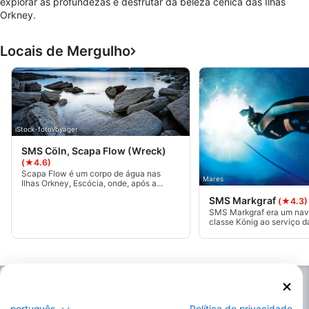
explorar as profundezas e desfrutar da beleza cénica das Ilhas
Orkney.
Locais de Mergulho
iStock-fotoVoyager
SMS Cöln, Scapa Flow (Wreck)
(★4.6)
Scapa Flow é um corpo de água nas
Mares
Ilhas Orkney, Escócia, onde, após a
derrota alemã na Primeira Guerra
SMS Markgraf
(★4.3)
Mundial, 74 navios da Frota de Mares
Altos da Marinha Imperial Alemã foram
SMS Markgraf era um navi
afundados aqui, tornando-a uma meca
classe König ao serviço 
para os amantes dos naufrágios.
Imperial Alemã durante a 
Mundial. Este naufrágio d
comprimento é frequente
considerado como a jóia 
Flow. Ela foi afundada em
português
Política de privacidade