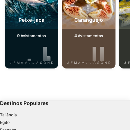
informações solicitadas ativamente
Finalidades de processamento não IAB:
Necessário
Peixe-jaca
Caranguejo
Desempenho
9
4
Avistamentos
Avistamentos
Funcional
Publicidade
J
F
M
A
M
J
J
A
S
O
N
D
J
F
M
A
M
J
J
A
S
O
N
D
J
F
Destinos Populares
Tailândia
Egito
Espanha