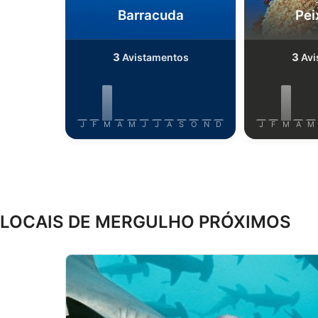
Barracuda
Pei
3
3
Avistamentos
Avi
J
F
M
A
M
J
J
A
S
O
N
D
J
F
M
A
M
LOCAIS DE MERGULHO PRÓXIMOS