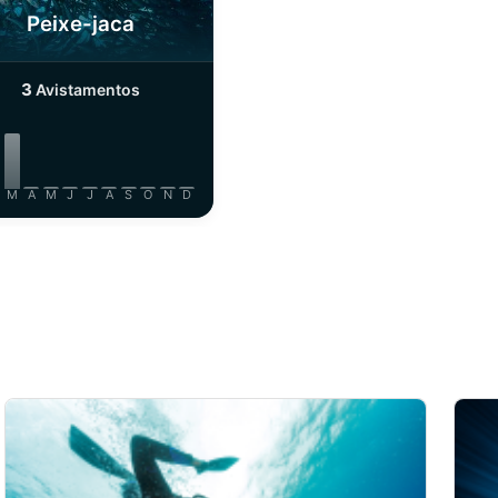
Peixe-jaca
3
Avistamentos
M
A
M
J
J
A
S
O
N
D