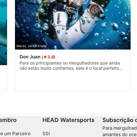
Mares, Janez Kranjc
Don Juan
(★3.8)
Para os principiantes ou mergulhadores que ainda
não estão muito confiantes, este é o local perfeito
para encontrar essa sensação de mergulho, uma vez
que ambos os lados longos do recife são
caracterizados por uma grande área de areia, onde
não há corais para quebrar, e de onde tens uma
vista espetacular sobre um recife cheio de vida e de
calões.
embro
HEAD Watersports
Subscrição 
Para mergulhad
e um Parceiro
SSI
amantes do oce