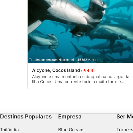
Tauchsportzentrum Niederrhein, 46562 Voerde
Alcyone, Cocos Island
(★4.4)
Alcyone é uma montanha subaquática ao largo da
Ilha Cocos. Uma corrente forte a muito forte é
sempre possível. Mergulhar na corda. Há uma
profundidade máxima de 30 metros. É necessária
uma grande experiência de mergulho! Este é um
grande local de mergulho que vale sempre a pena!
Destinos Populares
Empresa
Ser M
Tailândia
Blue Oceans
Torne-s