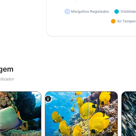
agem
ilizador
Shutterstock_Krzysztof Odziomek
tock-Rich Carey