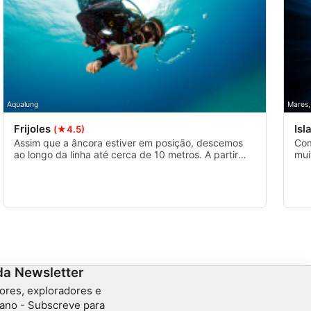
Aqualung
Mares,
Frijoles
Isl
(★4.5)
Assim que a âncora estiver em posição, descemos
Com
ao longo da linha até cerca de 10 metros. A partir
mui
daí, podes decidir se queres permanecer nos baixios
a p
ao longo do recife ou seguir o fundo de areia coberto
mer
de cascalho até ao recife profundo a mais de 25
ou 
metros. Grandes rochedos que se acumulam
vol
debaixo de água e formam um recife completo e
alongado.
da Newsletter
ores, exploradores e
ano - Subscreve para