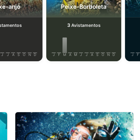
xe-anjo
Peixe-Borboleta
3
stamentos
Avistamentos
J
J
A
S
O
N
D
J
F
M
A
M
J
J
A
S
O
N
D
J
F