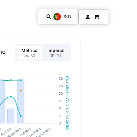
USD
Métrico
Imperial
ho
(m, °C)
(ft, °F)