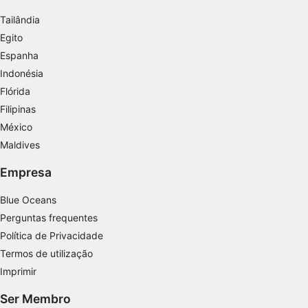
personalizada
Tailândia
Criar perfis para personalizar conteúdo
Egito
Espanha
Usar perfis para selecionar conteúdo
Indonésia
personalizado
Flórida
Medir o desempenho da publicidade
Filipinas
México
Medir o desempenho do conteúdo
Maldives
Entender o público por meio de estatísticas
Empresa
ou combinações de dados de fontes
diferentes.
Blue Oceans
Desenvolver e melhorar os serviços
Perguntas frequentes
Política de Privacidade
Usar dados limitados para selecionar
conteúdo
Termos de utilização
Imprimir
Recursos especiais do IAB:
Usar dados exatos de geolocalização
Ser Membro