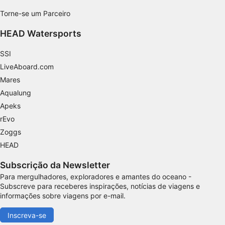
Identificar dispositivos com base nas
Torne-se um Parceiro
informações solicitadas ativamente
HEAD Watersports
Finalidades de processamento não IAB:
Necessário
SSI
LiveAboard.com
Desempenho
Mares
Aqualung
Funcional
Apeks
Publicidade
rEvo
Zoggs
HEAD
Subscrição da Newsletter
Para mergulhadores, exploradores e amantes do oceano -
Subscreve para receberes inspirações, notícias de viagens e
informações sobre viagens por e-mail.
Inscreva-se