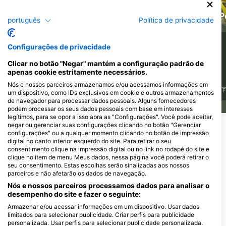
Barracuda
P
português
Política de privacidade
Choco
3
Avistamentos
Configurações de privacidade
6
Avistamentos
Clicar no botão "Negar" mantém a configuração padrão de
apenas cookie estritamente necessários.
Nós e nossos parceiros armazenamos e/ou acessamos informações em
J
F
M
A
M
J
J
A
S
O
N
D
J
F
um dispositivo, como IDs exclusivos em cookie e outros armazenamentos
de navegador para processar dados pessoais. Alguns fornecedores
J
F
M
A
M
J
J
A
S
O
N
D
podem processar os seus dados pessoais com base em interesses
legítimos, para se opor a isso abra as "Configurações". Você pode aceitar,
negar ou gerenciar suas configurações clicando no botão "Gerenciar
configurações" ou a qualquer momento clicando no botão de impressão
Centros de mergulho que servem este
digital no canto inferior esquerdo do site. Para retirar o seu
local de mergulho
consentimento clique na impressão digital ou no link no rodapé do site e
clique no item de menu Meus dados, nessa página você poderá retirar o
seu consentimento. Estas escolhas serão sinalizadas aos nossos
parceiros e não afetarão os dados de navegação.
Nós e nossos parceiros processamos dados para analisar o
WE SHALL SEA, Nikolas
desempenho do site e fazer o seguinte:
Evgenikos
Armazenar e/ou acessar informações em um dispositivo. Usar dados
Katapola, 84008 AMORGOS, GrÉcia
limitados para selecionar publicidade. Criar perfis para publicidade
personalizada. Usar perfis para selecionar publicidade personalizada.