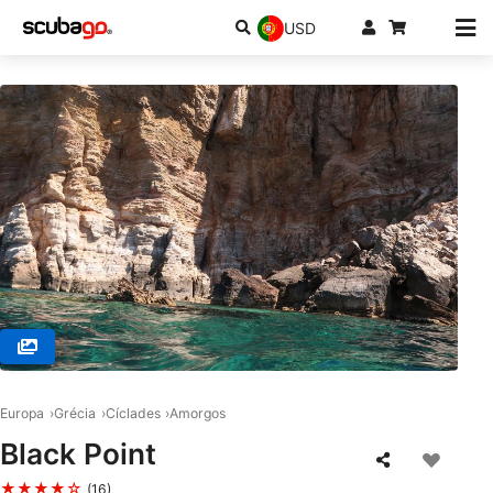
USD
© WE SHALL SEA, 84008 AMORGOS
Europa
Grécia
Cíclades
Amorgos
Black Point
★★★★☆
(16)