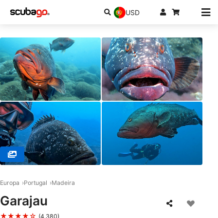
USD
© Azul Diving Center Madeira, 9200-044 Caniçal Madeira
Europa
Portugal
Madeira
Garajau
★★★★☆
(4,380)