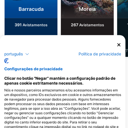
Barracuda
Moreia
391
267
Avistamentos
Avistamentos
J
F
M
A
M
J
J
A
S
O
N
D
J
F
M
A
M
J
J
A
S
O
N
D
J
F
português
Política de privacidade
Mostrar mais animais
Configurações de privacidade
Clicar no botão "Negar" mantém a configuração padrão de
Centros de mergulho que servem este
apenas cookie estritamente necessários.
local de mergulho
Nós e nossos parceiros armazenamos e/ou acessamos informações em
um dispositivo, como IDs exclusivos em cookie e outros armazenamentos
de navegador para processar dados pessoais. Alguns fornecedores
podem processar os seus dados pessoais com base em interesses
legítimos, para se opor a isso abra as "Configurações". Você pode aceitar,
negar ou gerenciar suas configurações clicando no botão "Gerenciar
configurações" ou a qualquer momento clicando no botão de impressão
digital no canto inferior esquerdo do site. Para retirar o seu
consentimento clique na impressão digital ou no link no rodapé do site e