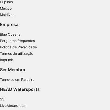
Filipinas
Desenvolver e melhorar os serviços
México
Usar dados limitados para selecionar
Maldives
conteúdo
Empresa
Recursos especiais do IAB:
Usar dados exatos de geolocalização
Blue Oceans
Perguntas frequentes
Identificar dispositivos com base nas
informações solicitadas ativamente
Política de Privacidade
Termos de utilização
Finalidades de processamento não IAB:
Imprimir
Necessário
Ser Membro
Desempenho
Torne-se um Parceiro
Funcional
HEAD Watersports
Publicidade
SSI
LiveAboard.com