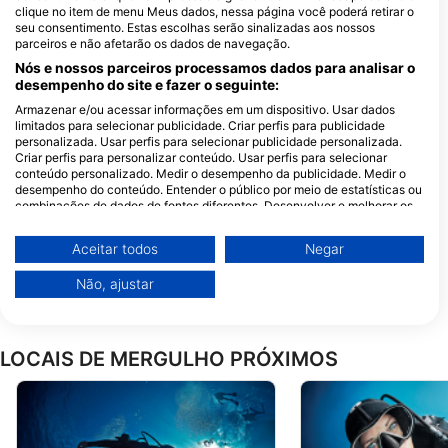
clique no item de menu Meus dados, nessa página você poderá retirar o
seu consentimento. Estas escolhas serão sinalizadas aos nossos
Cipreia Dive Club Madeira
Madeira Diving Center
parceiros e não afetarão os dados de navegação.
Vidamar Resort Hotel Madeira,
Rua D. Francisco Santana, Ed.
Nós e nossos parceiros processamos dados para analisar o
Estrada Monumental, 175-177,
Contrata, Bl IIII, 9125-031 CANICO
9000-100 Funchal, PO10 - Portugal
DE BAIXO, PO10 - Portugal
desempenho do site e fazer o seguinte:
Armazenar e/ou acessar informações em um dispositivo. Usar dados
limitados para selecionar publicidade. Criar perfis para publicidade
Atalaia Diving Center
personalizada. Usar perfis para selecionar publicidade personalizada.
Travessa Vista da Praia,
Criar perfis para personalizar conteúdo. Usar perfis para selecionar
Hotel Royal Orchid, 9125-
conteúdo personalizado. Medir o desempenho da publicidade. Medir o
039 Caniço de Baixo, PO10
- Portugal
desempenho do conteúdo. Entender o público por meio de estatísticas ou
Cipreia Dive Club Madeira - Reis Magos
combinações de dados de fontes diferentes. Desenvolver e melhorar os
Caminho Velho dos Reis
serviços. Usar dados limitados para selecionar conteúdo.
Magos Loja 2, 9125-151
Caniço, PO10 - Portugal
Você pode encontrar mais informações sobre o uso de dados pelo Google
Aceitar todos
Negar
aqui: https://business.safety.google/privacy/
Scorpio Madeira Diving Center, Scorpio Madeira
Os dados podem ser partilhados fora da União Europeia e enviados para
Caminho da Ribeira do
Não, ajustar
os EUA.
Natal 30, 9200-031 Caniçal,
PO10 - Portugal
O seu consentimento e a política cookie aplicam-se exclusivamente a
este site/aplicativo.
LOCAIS DE MERGULHO PRÓXIMOS
Ver lista de parceiros (1 fornecedores IAB)
Utilizamos os seus dados para as seguintes finalidades:
Finalidades de processamento do IAB:
Armazenar e/ou acessar informações em um