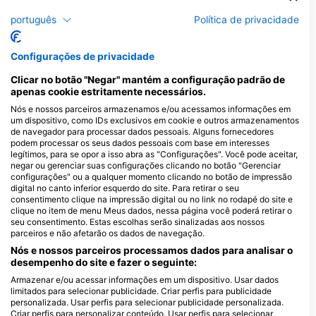
português
Política de privacidade
Pargo
Configurações de privacidade
4
Avistamentos
Clicar no botão "Negar" mantém a configuração padrão de
apenas cookie estritamente necessários.
Nós e nossos parceiros armazenamos e/ou acessamos informações em
um dispositivo, como IDs exclusivos em cookie e outros armazenamentos
de navegador para processar dados pessoais. Alguns fornecedores
J
F
M
A
M
J
J
A
S
O
N
D
podem processar os seus dados pessoais com base em interesses
legítimos, para se opor a isso abra as "Configurações". Você pode aceitar,
negar ou gerenciar suas configurações clicando no botão "Gerenciar
configurações" ou a qualquer momento clicando no botão de impressão
Centros de mergulho que servem este
digital no canto inferior esquerdo do site. Para retirar o seu
consentimento clique na impressão digital ou no link no rodapé do site e
local de mergulho
clique no item de menu Meus dados, nessa página você poderá retirar o
seu consentimento. Estas escolhas serão sinalizadas aos nossos
parceiros e não afetarão os dados de navegação.
Global Dive
Paihia Dive
Nós e nossos parceiros processamos dados para analisar o
52 Remuera Road, 1050 Auckland,
35 Williams Road, 0247 Paihia,
desempenho do site e fazer o seguinte:
Nova ZelÂndia
Nova ZelÂndia
Armazenar e/ou acessar informações em um dispositivo. Usar dados
limitados para selecionar publicidade. Criar perfis para publicidade
personalizada. Usar perfis para selecionar publicidade personalizada.
Criar perfis para personalizar conteúdo. Usar perfis para selecionar