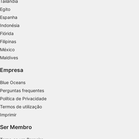
personalizada
Tailândia
Egito
Criar perfis para personalizar conteúdo
Espanha
Indonésia
Usar perfis para selecionar conteúdo
personalizado
Flórida
Filipinas
Medir o desempenho da publicidade
México
Medir o desempenho do conteúdo
Maldives
Entender o público por meio de estatísticas
Empresa
ou combinações de dados de fontes
diferentes.
Blue Oceans
Perguntas frequentes
Desenvolver e melhorar os serviços
Política de Privacidade
Usar dados limitados para selecionar
Termos de utilização
conteúdo
Imprimir
Recursos especiais do IAB:
Ser Membro
Usar dados exatos de geolocalização