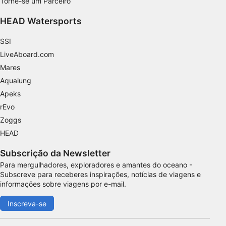
Torne-se um Parceiro
Identificar dispositivos com base nas
informações solicitadas ativamente
HEAD Watersports
Finalidades de processamento não IAB:
SSI
Necessário
LiveAboard.com
Mares
Desempenho
Aqualung
Funcional
Apeks
rEvo
Publicidade
Zoggs
HEAD
Subscrição da Newsletter
Para mergulhadores, exploradores e amantes do oceano -
Subscreve para receberes inspirações, notícias de viagens e
informações sobre viagens por e-mail.
Inscreva-se