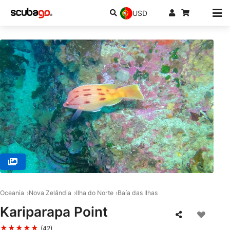
USD
© Global Dive, 1010 Auckland
Oceania
Nova Zelândia
Ilha do Norte
Baía das Ilhas
Kariparapa Point
★★★★★
(42)