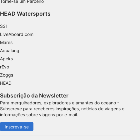
Torne-se um Parceiro
Identificar dispositivos com base nas
informações solicitadas ativamente
HEAD Watersports
Finalidades de processamento não IAB:
SSI
Necessário
LiveAboard.com
Mares
Desempenho
Aqualung
Funcional
Apeks
rEvo
Publicidade
Zoggs
HEAD
Subscrição da Newsletter
Para mergulhadores, exploradores e amantes do oceano -
Subscreve para receberes inspirações, notícias de viagens e
informações sobre viagens por e-mail.
Inscreva-se