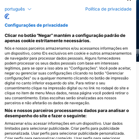
Tubarão-tigre da
português
Política de privacidade
areia
Moreia
Configurações de privacidade
99
97
Avistamentos
Avistamentos
Clicar no botão "Negar" mantém a configuração padrão de
apenas cookie estritamente necessários.
Nós e nossos parceiros armazenamos e/ou acessamos informações em
um dispositivo, como IDs exclusivos em cookie e outros armazenamentos
J
F
M
A
M
J
J
A
S
O
N
D
J
F
M
A
M
J
J
A
S
O
N
D
J
F
de navegador para processar dados pessoais. Alguns fornecedores
podem processar os seus dados pessoais com base em interesses
legítimos, para se opor a isso abra as "Configurações". Você pode aceitar,
Mostrar mais animais
negar ou gerenciar suas configurações clicando no botão "Gerenciar
configurações" ou a qualquer momento clicando no botão de impressão
digital no canto inferior esquerdo do site. Para retirar o seu
Centros de mergulho que servem este
consentimento clique na impressão digital ou no link no rodapé do site e
clique no item de menu Meus dados, nessa página você poderá retirar o
local de mergulho
seu consentimento. Estas escolhas serão sinalizadas aos nossos
parceiros e não afetarão os dados de navegação.
Nós e nossos parceiros processamos dados para analisar o
ScubaXcursion, Aliwal Shoal
desempenho do site e fazer o seguinte:
Green Lane, 4180 Scottburgh,
Armazenar e/ou acessar informações em um dispositivo. Usar dados
África Do Sul
limitados para selecionar publicidade. Criar perfis para publicidade
personalizada. Usar perfis para selecionar publicidade personalizada.
Criar perfis para personalizar conteúdo. Usar perfis para selecionar