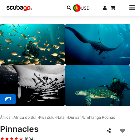
USD
© ScubaXcursion, 4180 Scottburgh
África
África do Sul
KwaZulu-Natal
Durban/Umhlanga Rochas
Pinnacles
★★★★☆
(694)