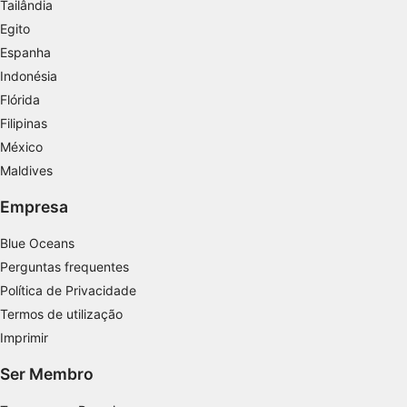
personalizada
Tailândia
Egito
Criar perfis para personalizar conteúdo
Espanha
Indonésia
Usar perfis para selecionar conteúdo
personalizado
Flórida
Filipinas
Medir o desempenho da publicidade
México
Medir o desempenho do conteúdo
Maldives
Entender o público por meio de estatísticas
Empresa
ou combinações de dados de fontes
diferentes.
Blue Oceans
Perguntas frequentes
Desenvolver e melhorar os serviços
Política de Privacidade
Usar dados limitados para selecionar
Termos de utilização
conteúdo
Imprimir
Recursos especiais do IAB:
Ser Membro
Usar dados exatos de geolocalização