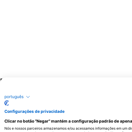
Potenciais avistamentos de vida selv
A observação da vida selvagem é baseada no Conteúdo Gerado pelo Ut
português
Configurações de privacidade
Clicar no botão "Negar" mantém a configuração padrão de apena
Nós e nossos parceiros armazenamos e/ou acessamos informações em um disp