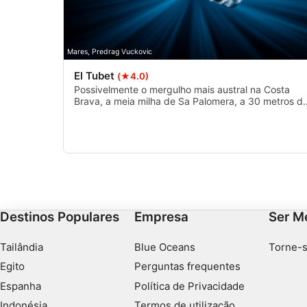
Finalidades de processamento não IAB:
Necessário
Mares, Predrag Vuckovic
Desempenho
El Tubet
(★4.0)
Possivelmente o mergulho mais austral na Costa
Funcional
Brava, a meia milha de Sa Palomera, a 30 metros d
profundidade e na confluência do tubo de descarg
de água de chuva Blanes com duas áreas de rocha
Publicidade
de baixo granito.
Destinos Populares
Empresa
Ser M
Tailândia
Blue Oceans
Torne-s
Egito
Perguntas frequentes
Espanha
Política de Privacidade
Indonésia
Termos de utilização