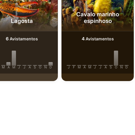
Shutterstock-RLS Photo
Alamy-WaterFrame
Cavalo marinho
Lagosta
espinhoso
6
4
Avistamentos
Avistamentos
M
A
M
J
J
A
S
O
N
D
J
F
M
A
M
J
J
A
S
O
N
D