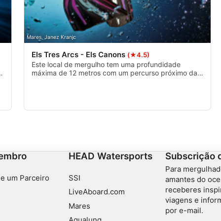
Mares, Janez Kranjc
Els Tres Arcs - Els Canons
(★4.5)
Este local de mergulho tem uma profundidade
e
máxima de 12 metros com um percurso próximo da
a
costa entre blocos de granito onde se encontram
três arcos submarinos. Um mergulho relaxado ideal
para todos os tipos de mergulhadores.
embro
HEAD Watersports
Subscrição 
Para mergulhad
e um Parceiro
SSI
amantes do oce
receberes inspi
LiveAboard.com
viagens e info
Mares
por e-mail.
Aqualung