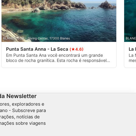
BLANES~SUB - Diving Center, 17300 Blanes
BLANES
Punta Santa Anna - La Seca
La
(★4.6)
Em Punta Santa Ana você encontrará um grande
La 
bloco de rocha granítica. Esta rocha é responsável
mes
por uma série de naufrágios de 17 a 3 metros de
ape
profundidade, deixando para trás muitos restos
pro
arqueológicos diferentes. Aqui você ainda pode
ide
desfrutar de alguns falconetes e desfiladeiros do
século XVI.
da Newsletter
ores, exploradores e
ano - Subscreve para
rações, notícias de
rmações sobre viagens