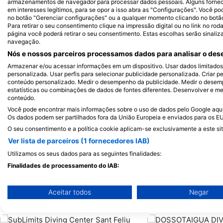
Alamy/R
Alamy-WaterFrame
armazenamentos de navegador para processar dados pessoais. Alguns forne
em interesses legítimos, para se opor a isso abra as "Configurações". Você po
no botão "Gerenciar configurações" ou a qualquer momento clicando no botão d
Para retirar o seu consentimento clique na impressão digital ou no link no ro
Moreia
página você poderá retirar o seu consentimento. Estas escolhas serão sinaliz
navegação.
Nós e nossos parceiros processamos dados para analisar o dese
92
44
Avistamentos
Av
Armazenar e/ou acessar informações em um dispositivo. Usar dados limitados p
personalizada. Usar perfis para selecionar publicidade personalizada. Criar pe
conteúdo personalizado. Medir o desempenho da publicidade. Medir o desemp
estatísticas ou combinações de dados de fontes diferentes. Desenvolver e mel
conteúdo.
Você pode encontrar mais informações sobre o uso de dados pelo Google aqui:
J
F
M
A
M
J
J
A
S
O
N
D
J
F
M
A
M
Os dados podem ser partilhados fora da União Europeia e enviados para os E
O seu consentimento e a política cookie aplicam-se exclusivamente a este sit
Ver lista de parceiros (1 fornecedores IAB)
Utilizamos os seus dados para as seguintes finalidades:
Finalidades de processamento do IAB:
Armazenar e/ou acessar informações em um dispositivo
Centros de mergulho que servem este 
Aceitar todos
Negar
Usar dados limitados para selecionar publicidade
Criar perfis para publicidade personalizada