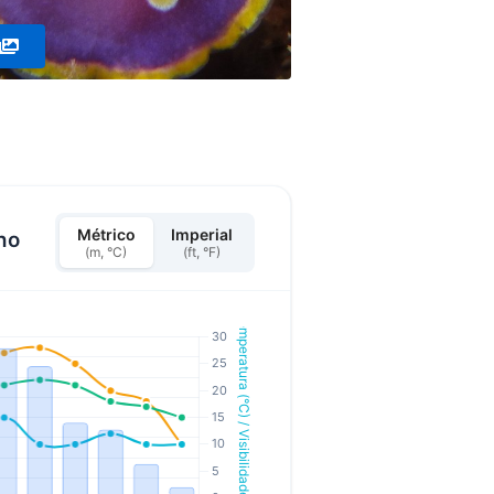
Métrico
Imperial
ho
(m, °C)
(ft, °F)