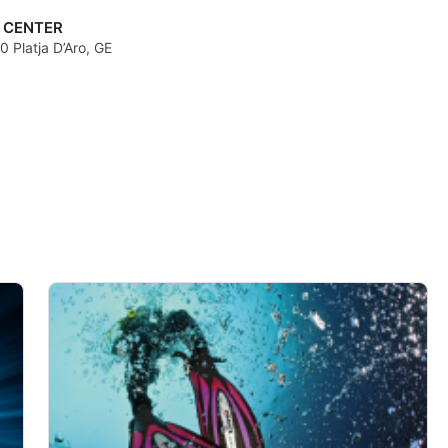
 CENTER
 Platja D’Aro, GE
de dados de fontes
s ativamente