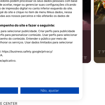
einhard Dirscherl
SSI-Peter-Schinck
cedores podem processar os seus dados pessoais com base
de aceitar, negar ou gerenciar suas configurações clicando
e impressão digital no canto inferior esquerdo do site.
dapé do site e clique no item de menu Meus dados, nessa
Polvo
adas aos nossos parceiros e não afetarão os dados de
Nudibrânquio
mpenho do site e fazer o seguinte:
istamentos
ara selecionar publicidade. Criar perfis para publicidade
rfis para personalizar conteúdo. Usar perfis para selecionar
24
Avistamentos
enho do conteúdo. Entender o público por meio de
horar os serviços. Usar dados limitados para selecionar
 https://business.safety.google/privacy/
J
J
A
S
O
N
D
J
F
UA.
J
F
M
A
M
J
J
A
S
O
N
D
e/aplicativo.
local de mergulho
Não, ajustar