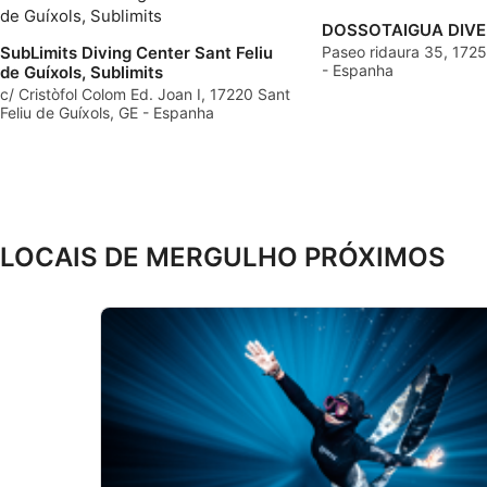
DOSSOTAIGUA DIVE
Usar perfis para selecionar publicidade personalizada
SubLimits Diving Center Sant Feliu
Paseo ridaura 35, 17250
- Espanha
de Guíxols, Sublimits
Criar perfis para personalizar conteúdo
c/ Cristòfol Colom Ed. Joan I, 17220 Sant
Feliu de Guíxols, GE - Espanha
Usar perfis para selecionar conteúdo personalizado
Medir o desempenho da publicidade
Medir o desempenho do conteúdo
LOCAIS DE MERGULHO PRÓXIMOS
Entender o público por meio de estatísticas ou combinações 
diferentes.
Desenvolver e melhorar os serviços
Usar dados limitados para selecionar conteúdo
Recursos especiais do IAB:
Usar dados exatos de geolocalização
Identificar dispositivos com base nas informações solicitada